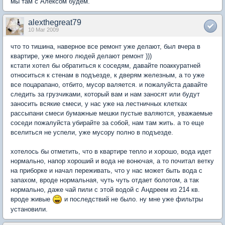
мы там с Алексом будем.
alexthegreat79
10 Mar 2009
что то тишина, наверное все ремонт уже делают, был вчера в
квартире, уже много людей делают ремонт )))
кстати хотел бы обратиться к соседям, давайте поаккуратней
относиться к стенам в подъезде, к дверям железным, а то уже
все поцарапано, отбито, мусор валяется. и пожалуйста давайте
следить за грузчиками, который вам и нам заносят или будут
заносить всякие смеси, у нас уже на лестничных клетках
рассыпани смеси бумажные мешки пустые валяются, уважаемые
соседи пожалуйста убирайте за собой, нам там жить. а то еще
вселиться не успели, уже мусору полно в подъезде.
хотелось бы отметить, что в квартире тепло и хорошо, вода идет
нормально, напор хороший и вода не вонючая, а то почитал ветку
на приборке и начал переживать, что у нас может быть вода с
запахом, вроде нормальная, чуть чуть отдает болотом, а так
нормально, даже чай пили с этой водой с Андреем из 214 кв.
вроде живые
и последствий не было. ну мне уже фильтры
установили.