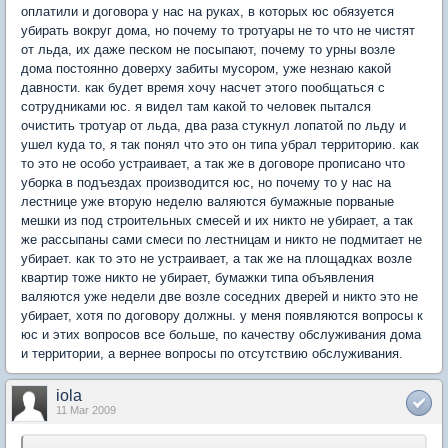
оплатили и договора у нас на руках, в которых юс обязуется
убирать вокруг дома, но почему то тротуары не то что не чистят
от льда, их даже песком не посыпают, почему то урны возле
дома постоянно доверху забиты мусором, уже незнаю какой
давности. как будет время хочу насчет этого пообщаться с
сотрудниками юс. я видел там какой то человек пытался
очистить тротуар от льда, два раза стукнул лопатой по льду и
ушел куда то, я так понял что это он типа убрал территорию. как
то это не особо устраивает, а так же в договоре прописано что
уборка в подъездах производится юс, но почему то у нас на
лестнице уже вторую неделю валяются бумажные порваные
мешки из под строительных смесей и их никто не убирает, а так
же рассыпаны сами смеси по лестницам и никто не подмитает не
убирает. как то это не устраивает, а так же на площадках возле
квартир тоже никто не убирает, бумажки типа объявления
валяются уже недели две возле соседних дверей и никто это не
убирает, хотя по договору должны. у меня появляются вопросы к
юс и этих вопросов все больше, по качеству обслуживания дома
и территории, а вернее вопросы по отсутствию обслуживания.
iola
11 Mar 2009