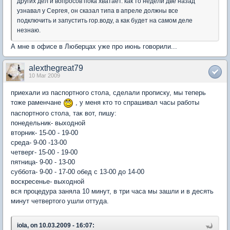
других дел и вопросов пока хватает. как то недели две назад
узнавал у Сергея, он сказал типа в апреле должны все
подключить и запустить гор.воду, а как будет на самом деле
незнаю.
А мне в офисе в Люберцах уже про июнь говорили...
alexthegreat79
10 Mar 2009
приехали из паспортного стола, сделали прописку, мы теперь
тоже раменчане
, у меня кто то спрашивал часы работы
паспортного стола, так вот, пишу:
понедельник- выходной
вторник- 15-00 - 19-00
среда- 9-00 -13-00
четверг- 15-00 - 19-00
пятница- 9-00 - 13-00
суббота- 9-00 - 17-00 обед с 13-00 до 14-00
воскресенье- выходной
вся процедура заняла 10 минут, в три часа мы зашли и в десять
минут четвертого ушли оттуда.
iola, on 10.03.2009 - 16:07: