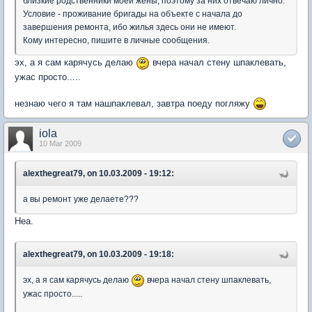
близкие родственники моей жены, поэтому за них отвечаю лично.
Условие - проживание бригады на объекте с начала до
завершения ремонта, ибо жилья здесь они не имеют.
Кому интересно, пишите в личные сообщения.
эх, а я сам карячусь делаю
вчера начал стену шпаклевать,
ужас просто.....
незнаю чего я там нашпаклевал, завтра поеду погляжу
iola
10 Mar 2009
alexthegreat79, on 10.03.2009 - 19:12:
а вы ремонт уже делаете???
Неа.
alexthegreat79, on 10.03.2009 - 19:18:
эх, а я сам карячусь делаю
вчера начал стену шпаклевать,
ужас просто.....