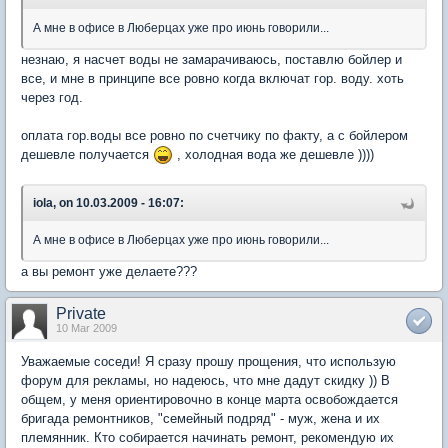
А мне в офисе в Люберцах уже про июнь говорили...
незнаю, я насчет воды не замарачиваюсь, поставлю бойлер и
все, и мне в принципе все ровно когда включат гор. воду. хоть
через год.
оплата гор.воды все ровно по счетчику по факту, а с бойлером
дешевле получается
, холодная вода же дешевле ))))
iola, on 10.03.2009 - 16:07:
А мне в офисе в Люберцах уже про июнь говорили...
а вы ремонт уже делаете???
Private
10 Mar 2009
Уважаемые соседи! Я сразу прошу прощения, что использую
форум для рекламы, но надеюсь, что мне дадут скидку )) В
общем, у меня ориентировочно в конце марта освобождается
бригада ремонтников, "семейный подряд" - муж, жена и их
племянник. Кто собирается начинать ремонт, рекомендую их