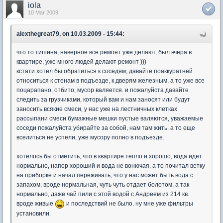
iola
10 Mar 2009
alexthegreat79, on 10.03.2009 - 15:44:
что то тишина, наверное все ремонт уже делают, был вчера в
квартире, уже много людей делают ремонт )))
кстати хотел бы обратиться к соседям, давайте поаккуратней
относиться к стенам в подъезде, к дверям железным, а то уже все
поцарапано, отбито, мусор валяется. и пожалуйста давайте
следить за грузчиками, который вам и нам заносят или будут
заносить всякие смеси, у нас уже на лестничных клетках
рассыпани смеси бумажные мешки пустые валяются, уважаемые
соседи пожалуйста убирайте за собой, нам там жить. а то еще
вселиться не успели, уже мусору полно в подъезде.
хотелось бы отметить, что в квартире тепло и хорошо, вода идет
нормально, напор хороший и вода не вонючая, а то почитал ветку
на приборке и начал переживать, что у нас может быть вода с
запахом, вроде нормальная, чуть чуть отдает болотом, а так
нормально, даже чай пили с этой водой с Андреем из 214 кв.
вроде живые
и последствий не было. ну мне уже фильтры
установили.