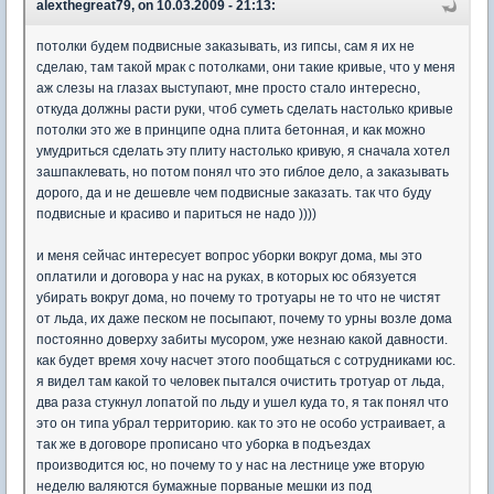
alexthegreat79, on 10.03.2009 - 21:13:
потолки будем подвисные заказывать, из гипсы, сам я их не
сделаю, там такой мрак с потолками, они такие кривые, что у меня
аж слезы на глазах выступают, мне просто стало интересно,
откуда должны расти руки, чтоб суметь сделать настолько кривые
потолки это же в принципе одна плита бетонная, и как можно
умудриться сделать эту плиту настолько кривую, я сначала хотел
зашпаклевать, но потом понял что это гиблое дело, а заказывать
дорого, да и не дешевле чем подвисные заказать. так что буду
подвисные и красиво и париться не надо ))))
и меня сейчас интересует вопрос уборки вокруг дома, мы это
оплатили и договора у нас на руках, в которых юс обязуется
убирать вокруг дома, но почему то тротуары не то что не чистят
от льда, их даже песком не посыпают, почему то урны возле дома
постоянно доверху забиты мусором, уже незнаю какой давности.
как будет время хочу насчет этого пообщаться с сотрудниками юс.
я видел там какой то человек пытался очистить тротуар от льда,
два раза стукнул лопатой по льду и ушел куда то, я так понял что
это он типа убрал территорию. как то это не особо устраивает, а
так же в договоре прописано что уборка в подъездах
производится юс, но почему то у нас на лестнице уже вторую
неделю валяются бумажные порваные мешки из под