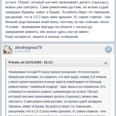
услуги. Объект, который они мне заканчивают делать (таунхаус),
можно уже смотреть. Сами ремонтники русские, но волею судеб
граждане Украины, живут в Крыму. За работы берут по тамошним
расценкам, что в 1,5-2 раза ниже здешних. И, самое главное - они
близкие родственники моей жены, поэтому за них отвечаю лично.
Условие - проживание бригады на объекте с начала до
завершения ремонта, ибо жилья здесь они не имеют.
Кому интересно, пишите в личные сообщения.
alexthegreat79
10 Mar 2009
Private, on 10.03.2009 - 16:13:
Уважаемые соседи! Я сразу прошу прощения, что использую
форум для рекламы, но надеюсь, что мне дадут скидку )) В общем,
у меня ориентировочно в конце марта освобождается бригада
ремонтников, "семейный подряд" - муж, жена и их племянник. Кто
собирается начинать ремонт, рекомендую их услуги. Объект,
который они мне заканчивают делать (таунхаус), можно уже
смотреть. Сами ремонтники русские, но волею судеб граждане
Украины, живут в Крыму. За работы берут по тамошним
расценкам, что в 1,5-2 раза ниже здешних. И, самое главное - они