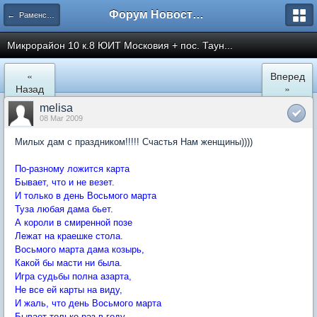
Форум Новостройки
← Раменское
Микрорайон 10 к.8 ЮИТ Московия + пос. Таун...
«
Вперед
Назад
»
melisa
08 Mar 2009
Милых дам с праздником!!!!! Счастья Нам женщины))))
По-разному ложится карта
Бывает, что и не везет.
И только в день Восьмого марта
Туза любая дама бьет.
А короли в смиренной позе
Лежат на краешке стола.
Восьмого марта дама козырь,
Какой бы масти ни была.
Игра судьбы полна азарта,
Не все ей карты на виду,
И жаль, что день Восьмого марта
Бывает только раз в году.