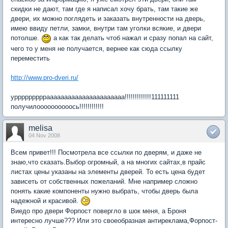
скидки не дают, там где я написал хочу брать, там такие же
двери, их можно поглядеть и заказать внутренности на дверь,
имею ввиду петли, замки, внутри там уголки всякие, и двери
потолше.
а как так делать чтоб нажал и сразу попал на сайт,
чего то у меня не получается, вернее как сюда ссылку
переместить
http://www.pro-dveri.ru/
уррррррррраааааааааааааааааааааа!!!!!!!!!!!!!111111111
получилоооооооооось!!!!!!!!!!!!
melisa
04 Nov 2008
Всем привет!!! Посмотрела все ссылки по дверям, и даже не
знаю,что сказать.Выбор огромный, а на многих сайтах,в прайс
листах цены указаны на элементы дверей. То есть цена будет
зависеть от собственных пожеланий. Мне например сложно
понять какие компоненты нужно выбрать, чтобы дверь была
надежной и красивой.
Виедо про двери Форпост повергло в шок меня, а Броня
интересно лучше??? Или это своеобразная антиреклама,Форпост-