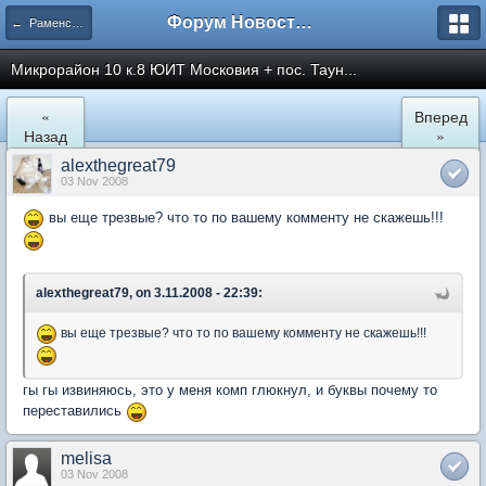
Форум Новостройки
← Раменское
Микрорайон 10 к.8 ЮИТ Московия + пос. Таун...
«
Вперед
Назад
»
alexthegreat79
03 Nov 2008
вы еще трезвые? что то по вашему комменту не скажешь!!!
alexthegreat79, on 3.11.2008 - 22:39:
вы еще трезвые? что то по вашему комменту не скажешь!!!
гы гы извиняюсь, это у меня комп глюкнул, и буквы почему то
переставились
melisa
03 Nov 2008