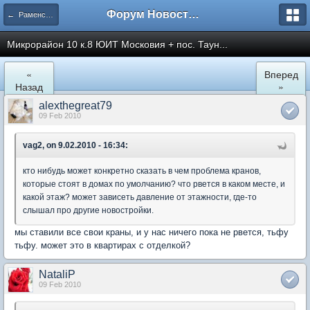
Форум Новостройки
← Раменское
Микрорайон 10 к.8 ЮИТ Московия + пос. Таун...
«
Вперед
Назад
»
alexthegreat79
09 Feb 2010
vag2, on 9.02.2010 - 16:34:
кто нибудь может конкретно сказать в чем проблема кранов,
которые стоят в домах по умолчанию? что рвется в каком месте, и
какой этаж? может зависеть давление от этажности, где-то
слышал про другие новостройки.
мы ставили все свои краны, и у нас ничего пока не рвется, тьфу
тьфу. может это в квартирах с отделкой?
NataliP
09 Feb 2010