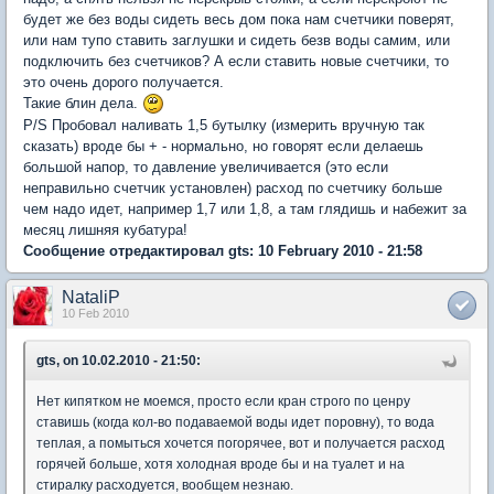
будет же без воды сидеть весь дом пока нам счетчики поверят,
или нам тупо ставить заглушки и сидеть безв воды самим, или
подключить без счетчиков? А если ставить новые счетчики, то
это очень дорого получается.
Такие блин дела.
P/S Пробовал наливать 1,5 бутылку (измерить вручную так
сказать) вроде бы + - нормально, но говорят если делаешь
большой напор, то давление увеличивается (это если
неправильно счетчик установлен) расход по счетчику больше
чем надо идет, например 1,7 или 1,8, а там глядишь и набежит за
месяц лишняя кубатура!
Сообщение отредактировал gts: 10 February 2010 - 21:58
NataliP
10 Feb 2010
gts, on 10.02.2010 - 21:50:
Нет кипятком не моемся, просто если кран строго по ценру
ставишь (когда кол-во подаваемой воды идет поровну), то вода
теплая, а помыться хочется погорячее, вот и получается расход
горячей больше, хотя холодная вроде бы и на туалет и на
стиралку расходуется, вообщем незнаю.