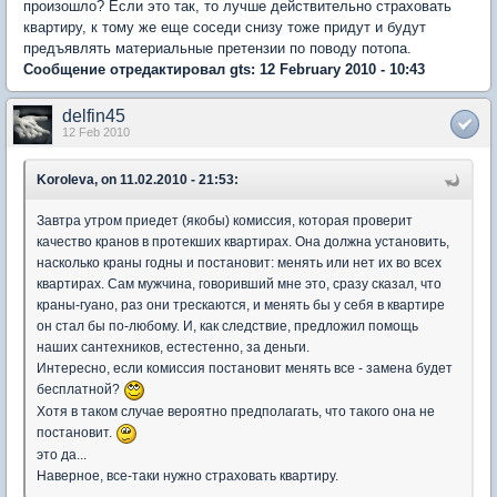
произошло? Если это так, то лучше действительно страховать
квартиру, к тому же еще соседи снизу тоже придут и будут
предъявлять материальные претензии по поводу потопа.
Сообщение отредактировал gts: 12 February 2010 - 10:43
delfin45
12 Feb 2010
Koroleva, on 11.02.2010 - 21:53:
Завтра утром приедет (якобы) комиссия, которая проверит
качество кранов в протекших квартирах. Она должна установить,
насколько краны годны и постановит: менять или нет их во всех
квартирах. Сам мужчина, говоривший мне это, сразу сказал, что
краны-гуано, раз они трескаются, и менять бы у себя в квартире
он стал бы по-любому. И, как следствие, предложил помощь
наших сантехников, естестенно, за деньги.
Интересно, если комиссия постановит менять все - замена будет
бесплатной?
Хотя в таком случае вероятно предполагать, что такого она не
постановит.
это да...
Наверное, все-таки нужно страховать квартиру.