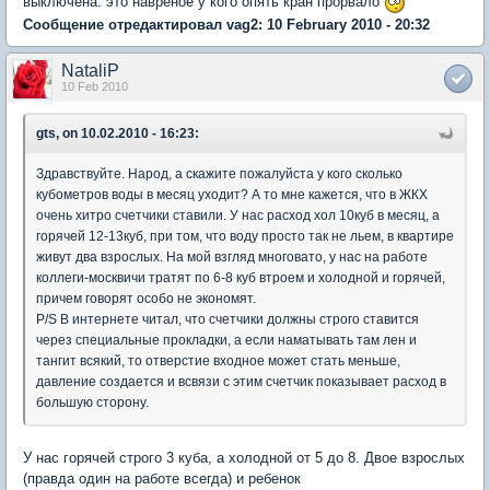
выключена. это навреное у кого опять кран прорвало
Сообщение отредактировал vag2: 10 February 2010 - 20:32
NataliP
10 Feb 2010
gts, on 10.02.2010 - 16:23:
Здравствуйте. Народ, а скажите пожалуйста у кого сколько
кубометров воды в месяц уходит? А то мне кажется, что в ЖКХ
очень хитро счетчики ставили. У нас расход хол 10куб в месяц, а
горячей 12-13куб, при том, что воду просто так не льем, в квартире
живут два взрослых. На мой взгляд многовато, у нас на работе
коллеги-москвичи тратят по 6-8 куб втроем и холодной и горячей,
причем говорят особо не экономят.
P/S В интернете читал, что счетчики должны строго ставится
через специальные прокладки, а если наматывать там лен и
тангит всякий, то отверстие входное может стать меньше,
давление создается и всвязи с этим счетчик показывает расход в
большую сторону.
У нас горячей строго 3 куба, а холодной от 5 до 8. Двое взрослых
(правда один на работе всегда) и ребенок