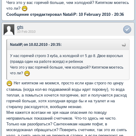
Чего это у вас горячей больше, чем холодной? Кипятком моетесь
что ли?
Сообщение отредактировал NataliP: 10 February 2010 - 20:36
gts
10 Feb 2010
NataliP, on 10.02.2010 - 20:35:
У нас горячей строго 3 куба, а холодной от 5 до 8. Двое взрослых
(правда один на работе всегда) и ребенок
Чего это у вас горячей больше, чем холодной? Кипятком моетесь
что ли?
Нет кипятком не моемся, просто если кран строго по ценру
ставишь (когда кол-во подаваемой воды идет поровну), то вода
теплая, а помыться хочется погорячее, вот и получается расход
горячей больше, хотя холодная вроде бы и на туалет и на
стиралку расходуется, вообщем незнаю.
Мне кажется всетаки не зря наши опасения по поводу
неправильных показаний счетчиков. Что-то здесь не чисто.
Только как разобраться? Сантехникам нашим пофиг, в
мосводоканал обращаться? Поверить счетчики, так это их снять
надо, а снять нельзя не перекрыв стояки, а если перекроют не