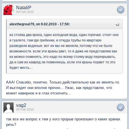
NataliP
09 Feb 2010
alexthegreat79, on 9.02.2010 - 17:50:
из стояка два крана, один холодная вода, один горячая. стоят они
в туалете, там где гребенки, и откуда трубы по квартире
разводили водяные. вот их мы не меняли, потому что не было
возможности. если эти краны рвет, то я даже не представляю как
их можно поменять, это надо по всему стояку воду перекрывать,
да и сам их навряд ли поменяешь. если эти краны порвет то это
будет жесть....
ААА! Спасибо, понятно. Только действительно как их менять-то.
И выглядят они вполне прочно... Ужас, как представлю, что
может наверное и в глаз отскочить...
vag2
09 Feb 2010
так все же вопрос к тем у кого прорыв произошел о каких кранах
речь?