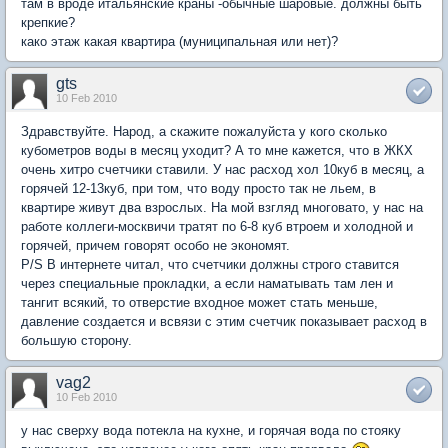
там в вроде итальянские краны -обычные шаровые. должны быть
крепкие?
како этаж какая квартира (муниципальная или нет)?
gts
10 Feb 2010
Здравствуйте. Народ, а скажите пожалуйста у кого сколько
кубометров воды в месяц уходит? А то мне кажется, что в ЖКХ
очень хитро счетчики ставили. У нас расход хол 10куб в месяц, а
горячей 12-13куб, при том, что воду просто так не льем, в
квартире живут два взрослых. На мой взгляд многовато, у нас на
работе коллеги-москвичи тратят по 6-8 куб втроем и холодной и
горячей, причем говорят особо не экономят.
P/S В интернете читал, что счетчики должны строго ставится
через специальные прокладки, а если наматывать там лен и
тангит всякий, то отверстие входное может стать меньше,
давление создается и всвязи с этим счетчик показывает расход в
большую сторону.
vag2
10 Feb 2010
у нас сверху вода потекла на кухне, и горячая вода по стояку