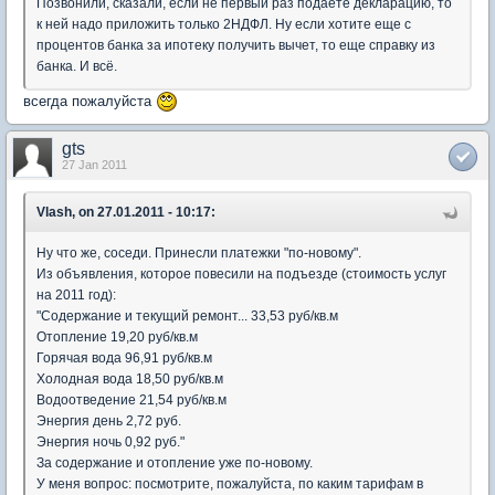
Позвонили, сказали, если не первый раз подаете декларацию, то
к ней надо приложить только 2НДФЛ. Ну если хотите еще с
процентов банка за ипотеку получить вычет, то еще справку из
банка. И всё.
всегда пожалуйста
gts
27 Jan 2011
Vlash, on 27.01.2011 - 10:17:
Ну что же, соседи. Принесли платежки "по-новому".
Из объявления, которое повесили на подъезде (стоимость услуг
на 2011 год):
"Содержание и текущий ремонт... 33,53 руб/кв.м
Отопление 19,20 руб/кв.м
Горячая вода 96,91 руб/кв.м
Холодная вода 18,50 руб/кв.м
Водоотведение 21,54 руб/кв.м
Энергия день 2,72 руб.
Энергия ночь 0,92 руб."
За содержание и отопление уже по-новому.
У меня вопрос: посмотрите, пожалуйста, по каким тарифам в