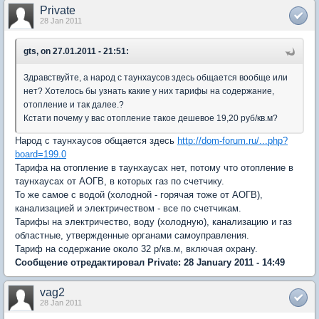
Private
28 Jan 2011
gts, on 27.01.2011 - 21:51:
Здравствуйте, а народ с таунхаусов здесь общается вообще или
нет? Хотелось бы узнать какие у них тарифы на содержание,
отопление и так далее.?
Кстати почему у вас отопление такое дешевое 19,20 руб/кв.м?
Народ с таунхаусов общается здесь
http://dom-forum.ru/...php?
board=199.0
Тарифа на отопление в таунхаусах нет, потому что отопление в
таунхаусах от АОГВ, в которых газ по счетчику.
То же самое с водой (холодной - горячая тоже от АОГВ),
канализацией и электричеством - все по счетчикам.
Тарифы на электричество, воду (холодную), канализацию и газ
областные, утвержденные органами самоуправления.
Тариф на содержание около 32 р/кв.м, включая охрану.
Сообщение отредактировал Private: 28 January 2011 - 14:49
vag2
28 Jan 2011