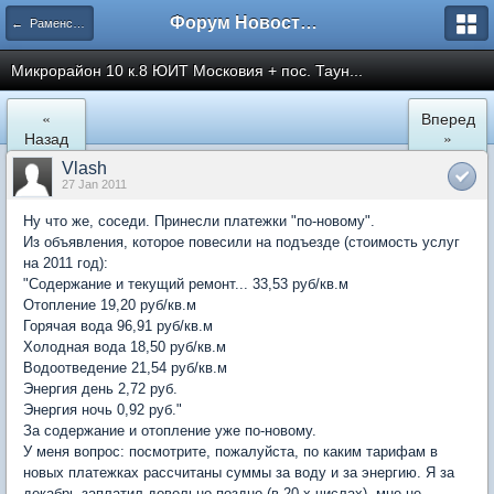
Форум Новостройки
← Раменское
Микрорайон 10 к.8 ЮИТ Московия + пос. Таун...
«
Вперед
Назад
»
Vlash
27 Jan 2011
Ну что же, соседи. Принесли платежки "по-новому".
Из объявления, которое повесили на подъезде (стоимость услуг
на 2011 год):
"Содержание и текущий ремонт... 33,53 руб/кв.м
Отопление 19,20 руб/кв.м
Горячая вода 96,91 руб/кв.м
Холодная вода 18,50 руб/кв.м
Водоотведение 21,54 руб/кв.м
Энергия день 2,72 руб.
Энергия ночь 0,92 руб."
За содержание и отопление уже по-новому.
У меня вопрос: посмотрите, пожалуйста, по каким тарифам в
новых платежках рассчитаны суммы за воду и за энергию. Я за
декабрь заплатил довольно поздно (в 20-х числах), мне не