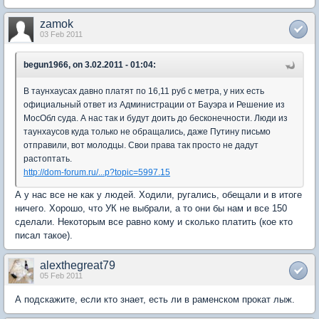
zamok
03 Feb 2011
begun1966, on 3.02.2011 - 01:04:
В таунхаусах давно платят по 16,11 руб с метра, у них есть
официальный ответ из Администрации от Бауэра и Решение из
МосОбл суда. А нас так и будут доить до бесконечности. Люди из
таунхаусов куда только не обращались, даже Путину письмо
отправили, вот молодцы. Свои права так просто не дадут
растоптать.
http://dom-forum.ru/...p?topic=5997.15
А у нас все не как у людей. Ходили, ругались, обещали и в итоге
ничего. Хорошо, что УК не выбрали, а то они бы нам и все 150
сделали. Некоторым все равно кому и сколько платить (кое кто
писал такое).
alexthegreat79
05 Feb 2011
А подскажите, если кто знает, есть ли в раменском прокат лыж.