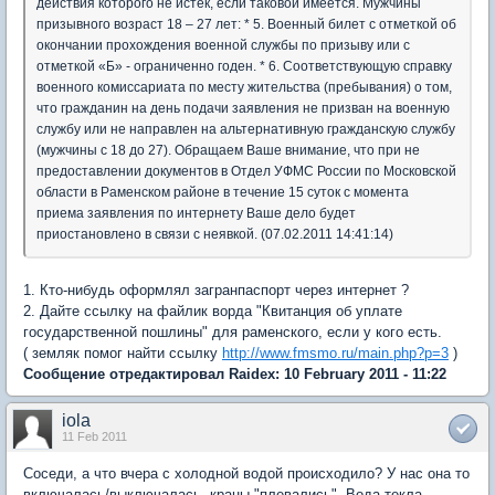
действия которого не истек, если таковой имеется. Мужчины
призывного возраст 18 – 27 лет: * 5. Военный билет с отметкой об
окончании прохождения военной службы по призыву или с
отметкой «Б» - ограниченно годен. * 6. Соответствующую справку
военного комиссариата по месту жительства (пребывания) о том,
что гражданин на день подачи заявления не призван на военную
службу или не направлен на альтернативную гражданскую службу
(мужчины с 18 до 27). Обращаем Ваше внимание, что при не
предоставлении документов в Отдел УФМС России по Московской
области в Раменском районе в течение 15 суток с момента
приема заявления по интернету Ваше дело будет
приостановлено в связи с неявкой. (07.02.2011 14:41:14)
1. Кто-нибудь оформлял загранпаспорт через интернет ?
2. Дайте ссылку на файлик ворда "Квитанция об уплате
государственной пошлины" для раменского, если у кого есть.
( земляк помог найти ссылку
http://www.fmsmo.ru/main.php?p=3
)
Сообщение отредактировал Raidex: 10 February 2011 - 11:22
iola
11 Feb 2011
Соседи, а что вчера с холодной водой происходило? У нас она то
включалась/выключалась. краны "плевались". Вода текла