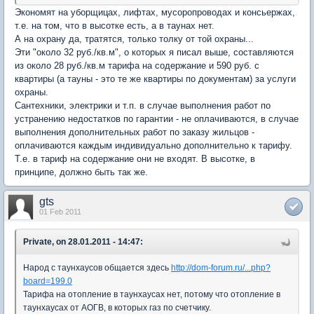
Экономят на уборщицах, лифтах, мусоропроводах и консьержах,
т.е. на том, что в высотке есть, а в таунах нет.
А на охрану да, тратятся, только толку от той охраны...
Эти "около 32 руб./кв.м", о которых я писал выше, составляются
из около 28 руб./кв.м тарифа на содержание и 590 руб. с
квартиры (а тауны - это те же квартиры по документам) за услуги
охраны.
Сантехники, электрики и т.п. в случае выполнения работ по
устранению недостатков по гарантии - не оплачиваются, в случае
выполнения дополнительных работ по заказу жильцов -
оплачиваются каждым индивидуально дополнительно к тарифу.
Т.е. в тариф на содержание они не входят. В высотке, в
принципе, должно быть так же.
gts
01 Feb 2011
Private, on 28.01.2011 - 14:47:
Народ с таунхаусов общается здесь
http://dom-forum.ru/...php?
board=199.0
Тарифа на отопление в таунхаусах нет, потому что отопление в
таунхаусах от АОГВ, в которых газ по счетчику.