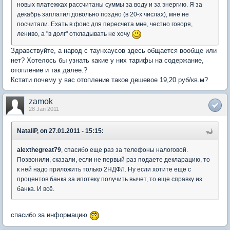
новых платежках рассчитаны суммы за воду и за энергию. Я за
декабрь заплатил довольно поздно (в 20-х числах), мне не
посчитали. Ехать в фоис для пересчета мне, честно говоря,
лениво, а "в долг" откладывать не хочу
Здравствуйте, а народ с таунхаусов здесь общается вообще или
нет? Хотелось бы узнать какие у них тарифы на содержание,
отопление и так далее.?
Кстати почему у вас отопление такое дешевое 19,20 руб/кв.м?
zamok
28 Jan 2011
NataliP, on 27.01.2011 - 15:15:
alexthegreat79
, спасибо еще раз за телефоны налоговой.
Позвонили, сказали, если не первый раз подаете декларацию, то
к ней надо приложить только 2НДФЛ. Ну если хотите еще с
процентов банка за ипотеку получить вычет, то еще справку из
банка. И всё.
спасибо за информацию