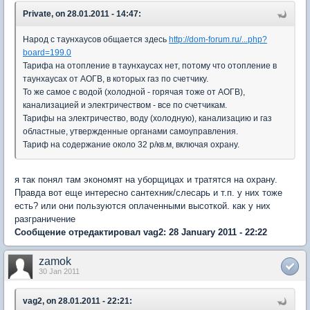
Private, on 28.01.2011 - 14:47:
Народ с таунхаусов общается здесь
http://dom-forum.ru/...php?
board=199.0
Тарифа на отопление в таунхаусах нет, потому что отопление в
таунхаусах от АОГВ, в которых газ по счетчику.
То же самое с водой (холодной - горячая тоже от АОГВ),
канализацией и электричеством - все по счетчикам.
Тарифы на электричество, воду (холодную), канализацию и газ
областные, утвержденные органами самоуправления.
Тариф на содержание около 32 р/кв.м, включая охрану.
я так понял там экономят на уборщицах и тратятся на охрану.
Правда вот еще интересно сантехник/слесарь и т.п. у них тоже
есть? или они пользуются оплаченными высоткой. как у них
разграничение
Сообщение отредактировал vag2: 28 January 2011 - 22:22
zamok
30 Jan 2011
vag2, on 28.01.2011 - 22:21: