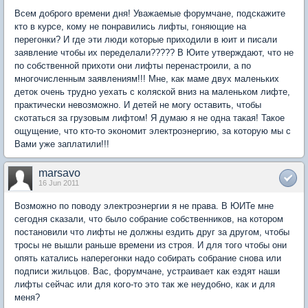
Всем доброго времени дня! Уважаемые форумчане, подскажите
кто в курсе, кому не понравились лифты, гоняющие на
перегонки? И где эти люди которые приходили в юит и писали
заявление чтобы их переделали????? В Юите утверждают, что не
по собственной прихоти они лифты перенастроили, а по
многочисленным заявлениям!!! Мне, как маме двух маленьких
деток очень трудно уехать с коляской вниз на маленьком лифте,
практически невозможно. И детей не могу оставить, чтобы
скотаться за грузовым лифтом! Я думаю я не одна такая! Такое
ощущение, что кто-то экономит электроэнергию, за которую мы с
Вами уже заплатили!!!
marsavo
16 Jun 2011
Возможно по поводу электроэнергии я не права. В ЮИТе мне
сегодня сказали, что было собрание собственников, на котором
постановили что лифты не должны ездить друг за другом, чтобы
тросы не вышли раньше времени из строя. И для того чтобы они
опять катались наперегонки надо собирать собрание снова или
подписи жильцов. Вас, форумчане, устраивает как ездят наши
лифты сейчас или для кого-то это так же неудобно, как и для
меня?