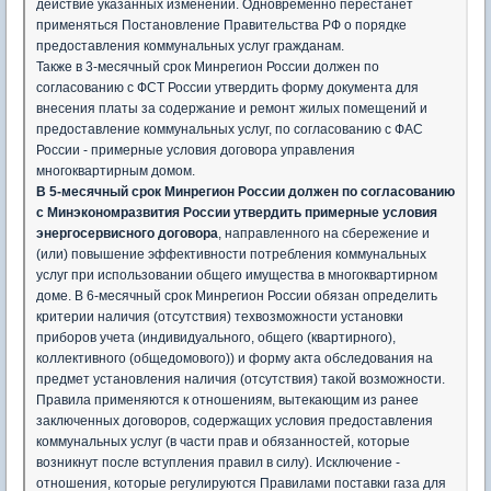
действие указанных изменений. Одновременно перестанет
применяться Постановление Правительства РФ о порядке
предоставления коммунальных услуг гражданам.
Также в 3-месячный срок Минрегион России должен по
согласованию с ФСТ России утвердить форму документа для
внесения платы за содержание и ремонт жилых помещений и
предоставление коммунальных услуг, по согласованию с ФАС
России - примерные условия договора управления
многоквартирным домом.
В 5-месячный срок Минрегион России должен по согласованию
с Минэкономразвития России утвердить примерные условия
энергосервисного договора
, направленного на сбережение и
(или) повышение эффективности потребления коммунальных
услуг при использовании общего имущества в многоквартирном
доме. В 6-месячный срок Минрегион России обязан определить
критерии наличия (отсутствия) техвозможности установки
приборов учета (индивидуального, общего (квартирного),
коллективного (общедомового)) и форму акта обследования на
предмет установления наличия (отсутствия) такой возможности.
Правила применяются к отношениям, вытекающим из ранее
заключенных договоров, содержащих условия предоставления
коммунальных услуг (в части прав и обязанностей, которые
возникнут после вступления правил в силу). Исключение -
отношения, которые регулируются Правилами поставки газа для