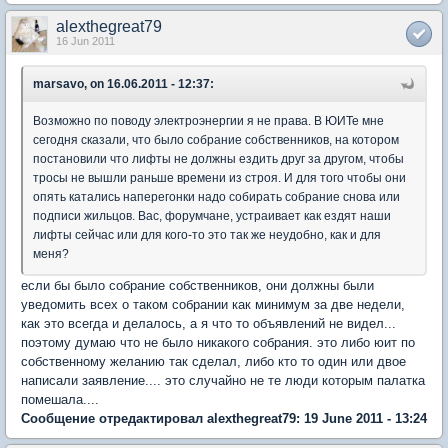
alexthegreat79
16 Jun 2011
marsavo, on 16.06.2011 - 12:37:
Возможно по поводу электроэнергии я не права. В ЮИТе мне
сегодня сказали, что было собрание собственников, на котором
постановили что лифты не должны ездить друг за другом, чтобы
тросы не вышли раньше времени из строя. И для того чтобы они
опять катались наперегонки надо собирать собрание снова или
подписи жильцов. Вас, форумчане, устраивает как ездят наши
лифты сейчас или для кого-то это так же неудобно, как и для
меня?
если бы было собрание собственников, они должны были
уведомить всех о таком собрании как минимум за две недели,
как это всегда и делалось, а я что то объявлений не видел...
поэтому думаю что не было никакого собрания. это либо юит по
собственному желанию так сделал, либо кто то один или двое
написали заявление.... это случайно не те люди которым палатка
помешала....
Сообщение отредактировал alexthegreat79: 19 June 2011 - 13:24