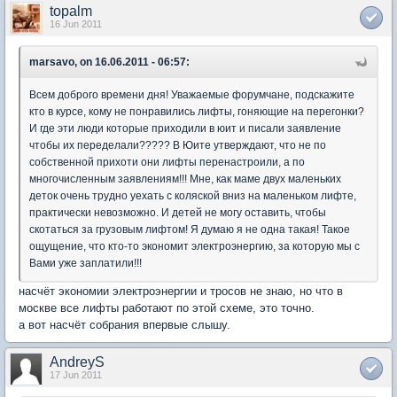
topalm
16 Jun 2011
marsavo, on 16.06.2011 - 06:57:
Всем доброго времени дня! Уважаемые форумчане, подскажите
кто в курсе, кому не понравились лифты, гоняющие на перегонки?
И где эти люди которые приходили в юит и писали заявление
чтобы их переделали????? В Юите утверждают, что не по
собственной прихоти они лифты перенастроили, а по
многочисленным заявлениям!!! Мне, как маме двух маленьких
деток очень трудно уехать с коляской вниз на маленьком лифте,
практически невозможно. И детей не могу оставить, чтобы
скотаться за грузовым лифтом! Я думаю я не одна такая! Такое
ощущение, что кто-то экономит электроэнергию, за которую мы с
Вами уже заплатили!!!
насчёт экономии электроэнергии и тросов не знаю, но что в
москве все лифты работают по этой схеме, это точно.
а вот насчёт собрания впервые слышу.
AndreyS
17 Jun 2011