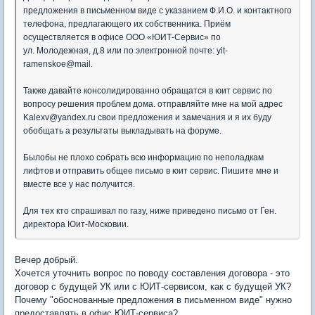
предложения в письменном виде с указанием Ф.И.О. и контактного
телефона, предлагающего их собственника. Приём
осуществляется в офисе ООО «ЮИТ-Сервис» по
ул. Молодежная, д.8 или по электронной почте: yit-
ramenskoe@mail.
Также давайте консолидированно обращатся в юит сервис по
вопросу решения проблем дома. отправляйте мне на мой адрес
Kalexv@yandex.ru свои предложения и замечания и я их буду
обобщать а результаты выкладывать на форуме.
Былобы не плохо собрать всю информацию по неполадкам
лифтов и отправить общее письмо в юит сервис. Пишите мне и
вместе все у нас получится.
Для тех кто спрашивал по газу, ниже приведено письмо от Ген.
директора Юит-Московии.
Вечер добрый.
Хочется уточнить вопрос по поводу составления договора - это
договор с будущей УК или с ЮИТ-сервисом, как с будущей УК?
Почему "обоснованные предложения в письменном виде" нужно
предоставлять в офис ЮИТ-сервиса?