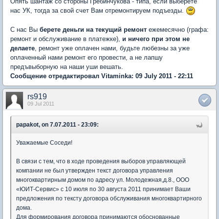
Опять шантаж со стороны Гребинчукова - типа, если выберете
нас УК, тогда за свой счет Вам отремонтируем подъезды.
С нас Вы
берете деньги на текущий ремонт
ежемесячно (графа:
ремонт и обслуживание в платежке),
и ничего при этом не
делаете
, ремонт уже оплачен нами, будьте любезны за уже
оплаченный нами ремонт его провести, а не лапшу
предъвыборную на наши уши вешать.
Сообщение отредактировал Vitaminka: 09 July 2011 - 22:11
rs919
09 Jul 2011
papakot, on 7.07.2011 - 23:09:
Уважаемые Соседи!
В связи с тем, что в ходе проведения выборов управляющей
компании не был утвержден текст договора управления
многоквартирным домом по адресу ул. Молодежная,д.8., ООО
«ЮИТ-Сервис» с 10 июля по 30 августа 2011 принимает Ваши
предложения по тексту договора обслуживания многоквартирного
дома.
Для формирования договора принимаются обоснованные