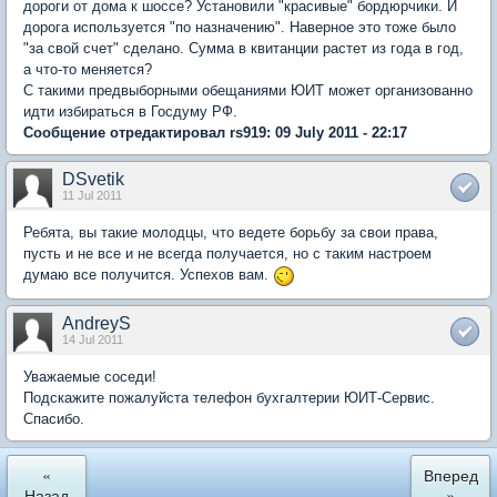
дороги от дома к шоссе? Установили "красивые" бордюрчики. И
дорога используется "по назначению". Наверное это тоже было
"за свой счет" сделано. Сумма в квитанции растет из года в год,
а что-то меняется?
С такими предвыборными обещаниями ЮИТ может организованно
идти избираться в Госдуму РФ.
Сообщение отредактировал rs919: 09 July 2011 - 22:17
DSvetik
11 Jul 2011
Ребята, вы такие молодцы, что ведете борьбу за свои права,
пусть и не все и не всегда получается, но с таким настроем
думаю все получится. Успехов вам.
AndreyS
14 Jul 2011
Уважаемые соседи!
Подскажите пожалуйста телефон бухгалтерии ЮИТ-Сервис.
Спасибо.
«
Вперед
Назад
»