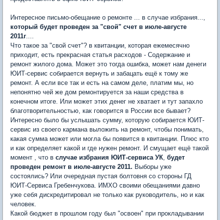
Интересное письмо-обещание о ремонте ... в случае избрания...,
который будет проведен за "свой" счет в июле-августе
2011г
....
Что такое за "свой счет"? в квитанции, которая ежемесячно
приходит, есть прекрасная статья расходов - Содержание и
ремонт жилого дома. Может это тогда ошибка, может нам денеги
ЮИТ-сервис собирается вернуть и забацать ещё к тому же
ремонт. А если все так и есть на самом деле, платим мы, но
непонятно чей же дом ремонтируется за наши средства в
конечном итоге. Или может этих денег не хватает и тут запахло
благотворительностью, как говорится в России все бывает?
Интересно было бы услышать сумму, которую собирается ЮИТ-
сервис из своего кармана выложить на ремонт, чтобы понимать,
какая сумма может или могла бы появится в квитанции. Плюс кто
и как определяет какой и где нужен ремонт. И смущает ещё такой
момент , что в
случае избрания
ЮИТ-сервиса УК
,
будет
проведен ремонт в июле-августе 2011.
Выборы уже
состоялись? Или очередная пустая болтовня со стороны ГД
ЮИТ-Сервиса Гребенчукова. ИМХО своими обещаниями давно
уже себя дискредитировал не только как руководитель, но и как
человек.
Какой бюджет в прошлом году был "освоен" при прокладывании