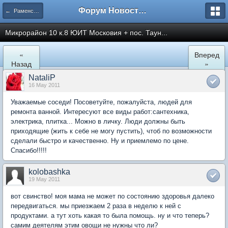
Форум Новостройки
← Раменское
Микрорайон 10 к.8 ЮИТ Московия + пос. Таун...
«
Вперед
Назад
»
NataliP
16 May 2011
Уважаемые соседи! Посоветуйте, пожалуйста, людей для
ремонта ванной. Интересуют все виды работ:сантехника,
электрика, плитка... Можно в личку. Люди должны быть
приходящие (жить к себе не могу пустить), чтоб по возможности
сделали быстро и качественно. Ну и приемлемо по цене.
Спасибо!!!!!
kolobashka
19 May 2011
вот свинство! моя мама не может по состоянию здоровья далеко
передвигаться. мы приезжаем 2 раза в неделю к ней с
продуктами. а тут хоть какая то была помощь. ну и что теперь?
самим деятелям этим овощи не нужны что ли?