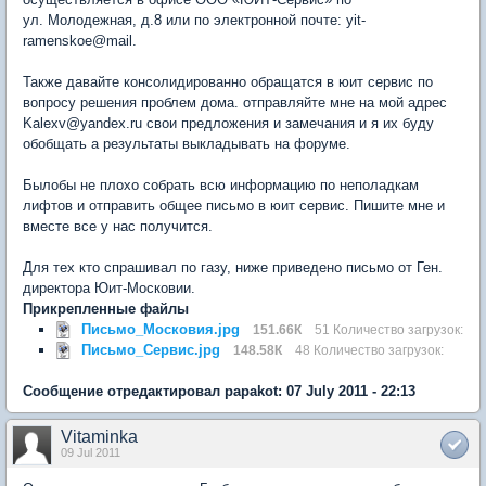
ул. Молодежная, д.8 или по электронной почте: yit-
ramenskoe@mail.
Также давайте консолидированно обращатся в юит сервис по
вопросу решения проблем дома. отправляйте мне на мой адрес
Kalexv@yandex.ru свои предложения и замечания и я их буду
обобщать а результаты выкладывать на форуме.
Былобы не плохо собрать всю информацию по неполадкам
лифтов и отправить общее письмо в юит сервис. Пишите мне и
вместе все у нас получится.
Для тех кто спрашивал по газу, ниже приведено письмо от Ген.
директора Юит-Московии.
Прикрепленные файлы
Письмо_Московия.jpg
151.66К
51 Количество загрузок:
Письмо_Сервис.jpg
148.58К
48 Количество загрузок:
Сообщение отредактировал papakot: 07 July 2011 - 22:13
Vitaminka
09 Jul 2011