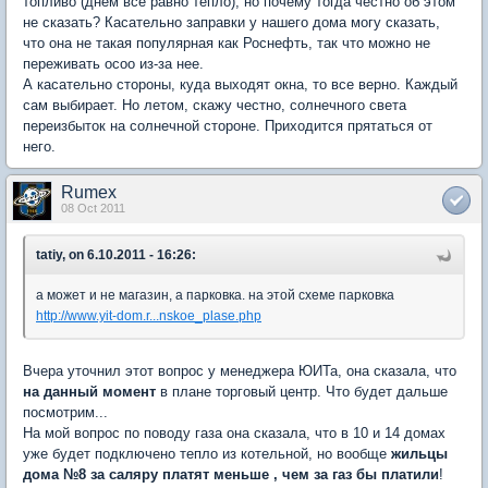
топливо (днем все равно тепло), но почему тогда честно об этом
не сказать? Касательно заправки у нашего дома могу сказать,
что она не такая популярная как Роснефть, так что можно не
переживать осоо из-за нее.
А касательно стороны, куда выходят окна, то все верно. Каждый
сам выбирает. Но летом, скажу честно, солнечного света
переизбыток на солнечной стороне. Приходится прятаться от
него.
Rumex
08 Oct 2011
tatiy, on 6.10.2011 - 16:26:
а может и не магазин, а парковка. на этой схеме парковка
http://www.yit-dom.r...nskoe_plase.php
Вчера уточнил этот вопрос у менеджера ЮИТа, она сказала, что
на данный момент
в плане торговый центр. Что будет дальше
посмотрим...
На мой вопрос по поводу газа она сказала, что в 10 и 14 домах
уже будет подключено тепло из котельной, но вообще
жильцы
дома №8 за саляру платят меньше , чем за газ бы платили
!