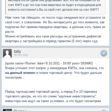
месяцев после сдачи они доделывают все, что не понравится за
счет ЮИТ и до тех пор пока квартира не будет в подходящем для
клиента состоянии! а Вы за свой счет делали или за счет ЮИТ?
Нам тоже так обещали, но после года ожидания все устраняли за
свой счет, к сожалению. Их Вы интересуете до того момента, как
подписан Акт приема-передачи квартиры, а дальше хоть трава не
расти.
Можно истребовать все свои расходы на устранение дефектов
квартиры у застройщика в период гарантии (5 лет) через суд.
tatiy
08 Oct 2011
[quote name='Rumex' date='8.10.2011 - 19:00' post='283496']
Вчера уточнил этот вопрос у менеджера ЮИТа, она сказала, сто
на данный момент
в плане торговый центр. Что будет дальше
посмотрим...
Перед таунхаусами торговый центр, а перед 8 и 10 парковка
торгового центра, но это по схеме "крупные инвестпроекты",
инвестора они ищут на таких условиях, а что будет посмотрим