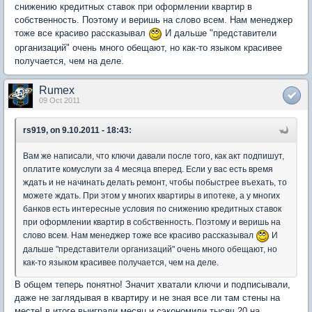
снижению кредитных ставок при оформлении квартир в
собственность. Поэтому и веришь на слово всем. Нам менеджер
тоже все красиво рассказывал
И дальше "представители
организаций" очень много обещают, но как-то языком красивее
получается, чем на деле.
Rumex
09 Oct 2011
rs919, on 9.10.2011 - 18:43:
Вам же написали, что ключи давали после того, как акт подпишут,
оплатите комуслуги за 4 месяца вперед. Если у вас есть время
ждать и не начинать делать ремонт, чтобы побыстрее въехать, то
можете ждать. При этом у многих квартиры в ипотеке, а у многих
банков есть интересные условия по снижению кредитных ставок
при оформлении квартир в собственность. Поэтому и веришь на
слово всем. Нам менеджер тоже все красиво рассказывал
И
дальше "представители организаций" очень много обещают, но
как-то языком красивее получается, чем на деле.
В общем теперь понятно! Значит хватали ключи и подписывали,
даже не заглядывая в квартиру и не зная все ли там стены на
месте! в итоге выиграли месяц и сэкономили тысяч 20 на