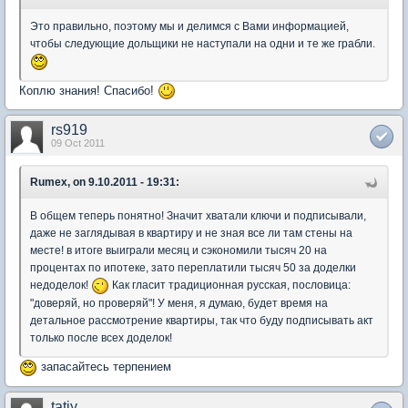
Это правильно, поэтому мы и делимся с Вами информацией,
чтобы следующие дольщики не наступали на одни и те же грабли.
Коплю знания! Спасибо!
rs919
09 Oct 2011
Rumex, on 9.10.2011 - 19:31:
В общем теперь понятно! Значит хватали ключи и подписывали,
даже не заглядывая в квартиру и не зная все ли там стены на
месте! в итоге выиграли месяц и сэкономили тысяч 20 на
процентах по ипотеке, зато переплатили тысяч 50 за доделки
недоделок!
Как гласит традиционная русская, пословица:
"доверяй, но проверяй"! У меня, я думаю, будет время на
детальное рассмотрение квартиры, так что буду подписывать акт
только после всех доделок!
запасайтесь терпением
tatiy