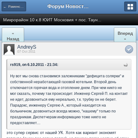
Форум Новостройки
← Раменское
Микрорайон 10 к.8 ЮИТ Московия + пос. Таун...
«
Вперед
Назад
»
AndreyS
07 Oct 2011
rs919, on 6.10.2011 - 21:34:
Ну вот мы снова становимся заложниками "дефицита солярки" и
собственной неработающей газовой котельни. Второй день
отключается горячая вода и отопление днем. При чем никто не
мог сказать, почему так происходит. Инженер Сергей П. на контакт
не идет, дозвониться ему нереально, т.к. трубку он не берет.
Парадокс, инженеру Сергею А., который находится на
больничном, дозвониться всегда можно, "нашему" только по
праздникам. Диспетчерам информацию тоже никто не
предоставляет....
это супер сервис от нашей УК. Хотя как вариант экономят