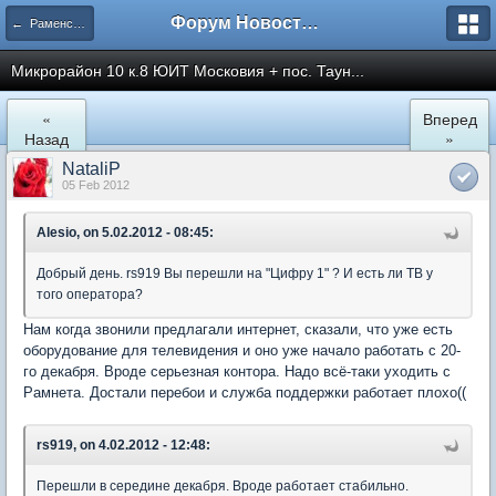
Форум Новостройки
← Раменское
Микрорайон 10 к.8 ЮИТ Московия + пос. Таун...
«
Вперед
Назад
»
NataliP
05 Feb 2012
Alesio, on 5.02.2012 - 08:45:
Добрый день. rs919 Вы перешли на "Цифру 1" ? И есть ли ТВ у
того оператора?
Нам когда звонили предлагали интернет, сказали, что уже есть
оборудование для телевидения и оно уже начало работать с 20-
го декабря. Вроде серьезная контора. Надо всё-таки уходить с
Рамнета. Достали перебои и служба поддержки работает плохо((
rs919, on 4.02.2012 - 12:48:
Перешли в середине декабря. Вроде работает стабильно.