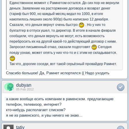
Единственное момент с Рамнетом остался. До сих пор не вернули
деньги. Заявление на расторжение договора и возврат денег
(тариф был 900, но каждый месяц кидал по 1000, в итоге
накопилось лишних около 900р) было написано 12 декабря.
Сказали, что деньги вернут очень быстро
. Но у них то
бухгалтер в отпуск ушел, то директор. В итоге в начале февраля
сообщили, что деньги вернуть не могут, есть возможность
перебросить их на другой какой-то действующий договор с ними.
Запросил письменный отказ, сказали подготовят
Сегодня
поеду узнаю, может опять у них что-то и с этим не складывается.
Так что, дорогие соседи, вот такой серьёзный провайдер Рамнет.
Спасибо большое! Да, Рамнет испортился (( Надо уходить
dubyan
05 Feb 2012
а какие вообще есить компании в раменском. предлагающие
телефон, телевизор, интернет?
кто-нибудь располагает списком?
я не из раменского, и увы ничего не знаю...
tatiy