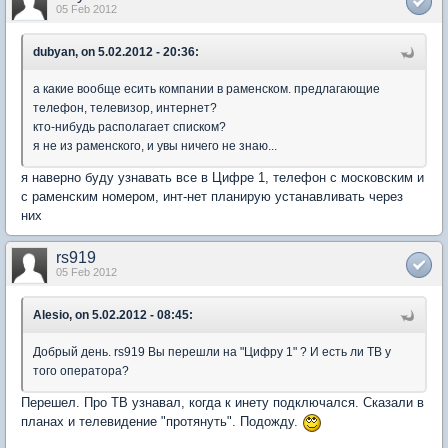
05 Feb 2012
dubyan, on 5.02.2012 - 20:36:
а какие вообще есить компании в раменском. предлагающие
телефон, телевизор, интернет?
кто-нибудь располагает списком?
я не из раменского, и увы ничего не знаю...
я наверно буду узнавать все в Цифре 1, телефон с московским и
с раменским номером, инт-нет планирую устанавливать через
них
rs919
05 Feb 2012
Alesio, on 5.02.2012 - 08:45:
Добрый день. rs919 Вы перешли на "Цифру 1" ? И есть ли ТВ у
того оператора?
Перешел. Про ТВ узнавал, когда к инету подключался. Сказали в
планах и телевидение "протянуть". Подожду.