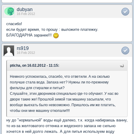
dubyan
16 Feb 2012
спасибо!
если будет время, то прошу : выложите платежку.
БЛАГОДАРНА заранее!!!
rs919
16 Feb 2012
pticha, on 16.02.2012 - 11:15:
Немного успокоилась, спасибо, что ответили. А на сколько
получше стала вода. Запаха нет? Нужны ли по-прежнему
фильтры для стиралки и питья?
Слушайте, этих дворников специально где-то обучают. У нас во
дворе такие же! Прошлой зимой так машину засыпали, что
вообще выехать было невозможно. Пришлось им же платить,
чтобы они мне машину откопали!!!!
ну до "нормальной" воды ещё далеко, т.к. когда набираешь ванну,
то из-за желтоватого оттенка и жедезного запаха не сильно
хочется в ней долго лежать. А для питья используем воду