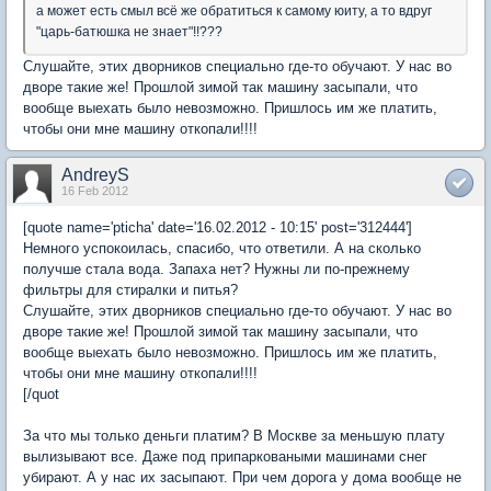
а может есть смыл всё же обратиться к самому юиту, а то вдруг
"царь-батюшка не знает"!!???
Слушайте, этих дворников специально где-то обучают. У нас во
дворе такие же! Прошлой зимой так машину засыпали, что
вообще выехать было невозможно. Пришлось им же платить,
чтобы они мне машину откопали!!!!
AndreyS
16 Feb 2012
[quote name='pticha' date='16.02.2012 - 10:15' post='312444']
Немного успокоилась, спасибо, что ответили. А на сколько
получше стала вода. Запаха нет? Нужны ли по-прежнему
фильтры для стиралки и питья?
Слушайте, этих дворников специально где-то обучают. У нас во
дворе такие же! Прошлой зимой так машину засыпали, что
вообще выехать было невозможно. Пришлось им же платить,
чтобы они мне машину откопали!!!!
[/quot
За что мы только деньги платим? В Москве за меньшую плату
вылизывают все. Даже под припарковаными машинами снег
убирают. А у нас их засыпают. При чем дорога у дома вообще не