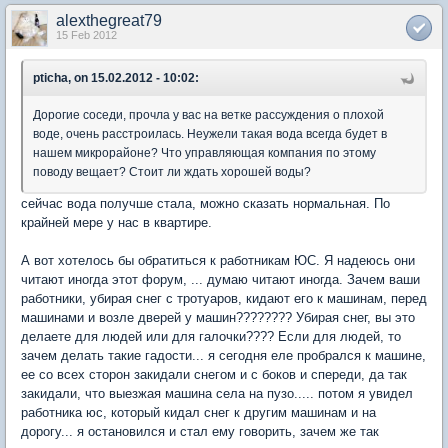
alexthegreat79
15 Feb 2012
pticha, on 15.02.2012 - 10:02:
Дорогие соседи, прочла у вас на ветке рассуждения о плохой
воде, очень расстроилась. Неужели такая вода всегда будет в
нашем микрорайоне? Что управляющая компания по этому
поводу вещает? Стоит ли ждать хорошей воды?
сейчас вода получше стала, можно сказать нормальная. По
крайней мере у нас в квартире.
А вот хотелось бы обратиться к работникам ЮС. Я надеюсь они
читают иногда этот форум, ... думаю читают иногда. Зачем ваши
работники, убирая снег с тротуаров, кидают его к машинам, перед
машинами и возле дверей у машин???????? Убирая снег, вы это
делаете для людей или для галочки???? Если для людей, то
зачем делать такие гадости... я сегодня еле пробрался к машине,
ее со всех сторон закидали снегом и с боков и спереди, да так
закидали, что выезжая машина села на пузо..... потом я увидел
работника юс, который кидал снег к другим машинам и на
дорогу... я остановился и стал ему говорить, зачем же так