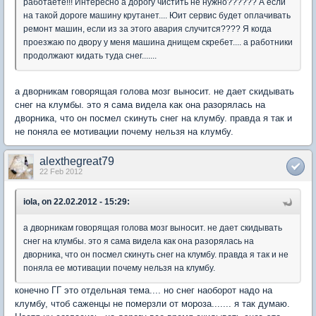
работаете!!! Интересно а дорогу чистить не нужно?????? А если
на такой дороге машину крутанет.... Юит сервис будет оплачивать
ремонт машин, если из за этого авария случится???? Я когда
проезжаю по двору у меня машина днищем скребет.... а работники
продолжают кидать туда снег.......
а дворникам говорящая голова мозг выносит. не дает скидывать
снег на клумбы. это я сама видела как она разорялась на
дворника, что он посмел скинуть снег на клумбу. правда я так и
не поняла ее мотивации почему нельзя на клумбу.
alexthegreat79
22 Feb 2012
iola, on 22.02.2012 - 15:29:
а дворникам говорящая голова мозг выносит. не дает скидывать
снег на клумбы. это я сама видела как она разорялась на
дворника, что он посмел скинуть снег на клумбу. правда я так и не
поняла ее мотивации почему нельзя на клумбу.
конечно ГГ это отдельная тема.... но снег наоборот надо на
клумбу, чтоб саженцы не померзли от мороза....... я так думаю.