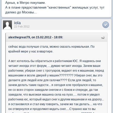
Архыз, в Метро покупаем.
А в плане предоставления "качественных" жилищных услуг, тут
далеко до Москвы...
iola
22 Feb 2012
alexthegreat79, on 15.02.2012 - 18:09:
сейчас вода получше стала, можно сказать нормальная. По
крайней мере у нас в квартире.
А вот хотелось бы обратиться к работникам ЮС. Я надеюсь они
читают иногда этот форум, ... думаю читают иногда. Зачем ваши
работники, убирая снег с тротуаров, кидают его к машинам, перед
машинами и возле дверей у машин???????? Убирая снег, вы это
делаете для людей или для галочки???? Если для людей, то
зачем делать такие гадости... я сегодня еле пробрался к машине,
ее со всех сторон закидали снегом и с боков и спереди, да так
закидали, что выезжая машина села на пузо..... потом я увидел
работника юс, который кидал снег к другим машинам и на дорогу...
я остановился и стал ему говорить, зачем же так делать.... на что
он отвернулся и продолжил кидать снег.....Странно как то вы