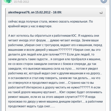
15 Feb 2012
alexthegreat79, on 15.02.2012 - 16:09:
сейчас вода получше стала, можно сказать нормальная. По
крайней мере у нас в квартире.
А вот хотелось бы обратиться к работникам ЮС. Я надеюсь они
читают иногда этот форум, ... думаю читают иногда. Зачем ваши
работники, убирая снег с тротуаров, кидают его к машинам, перед
машинами и возле дверей у машин???????? Убирая снег, вы это
делаете для людей или для галочки???? Если для людей, то
зачем делать такие гадости... я сегодня еле пробрался к машине,
ее со всех сторон закидали снегом и с боков и спереди, да так
закидали, что выезжая машина села на пузо..... потом я увидел
работника юс, который кидал снег к другим машинам и на дорогу...
я остановился и стал ему говорить, зачем же так делать.... на что
он отвернулся и продолжил кидать снег.....Странно как то вы
работаете!!! Интересно а дорогу чистить не нужно?????? А если
на такой дороге машину крутанет.... Юит сервис будет оплачивать
ремонт машин, если из за этого авария случится???? Я когда
проезжаю по двору у меня машина днищем скребет.... а работники
продолжают кидать туда снег.......