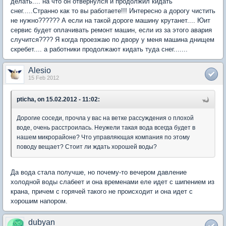
делать.... на что он отвернулся и продолжил кидать
снег.....Странно как то вы работаете!!! Интересно а дорогу чистить
не нужно?????? А если на такой дороге машину крутанет.... Юит
сервис будет оплачивать ремонт машин, если из за этого авария
случится???? Я когда проезжаю по двору у меня машина днищем
скребет.... а работники продолжают кидать туда снег.......
Alesio
15 Feb 2012
pticha, on 15.02.2012 - 11:02:
Дорогие соседи, прочла у вас на ветке рассуждения о плохой
воде, очень расстроилась. Неужели такая вода всегда будет в
нашем микрорайоне? Что управляющая компания по этому
поводу вещает? Стоит ли ждать хорошей воды?
Да вода стала получше, но почему-то вечером давление
холодной воды слабеет и она временами еле идет с шипением из
крана, причем с горячей такого не происходит и она идет с
хорошим напором.
dubyan