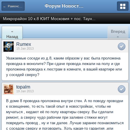
Форум Новостройки
← Раменское
Микрорайон 10 к.8 ЮИТ Московия + пос. Таун...
«
Вперед
Назад
»
Rumex
15 Jan 2013
Уважаемые соседи из д.8, каким образом у вас была проложена
проводка в монолите? При сдаче провода лежали на полу и где
проложена проводка к люстрам в комнате, в вашей квартире или
у соседей сверху?
topalm
19 Jan 2013
В доме 8 проводка проложена внутри стен. А по поводу проводки
к освещению, то есть такой опыт в новостройках, чтобы не
мучаться , кидают её по полу квартиры сверху. Вы сделали
ремонт, а сверху чудо рабочии при заливке стяжки могут
повредить провод , ну и так далее. Лучше заранее познакомиться
с соседом сверху и поговорить. Хоть какая-то гарантия ,или