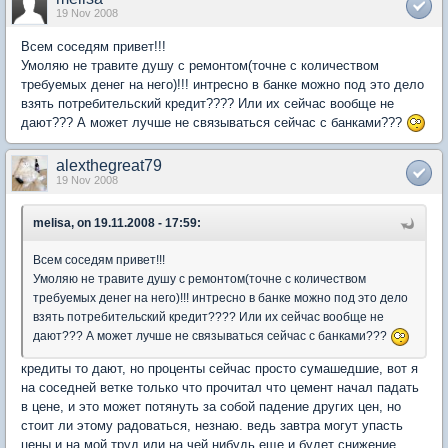
19 Nov 2008
Всем соседям привет!!!
Умоляю не травите душу с ремонтом(точне с количеством
требуемых денег на него)!!! интресно в банке можно под это дело
взять потребительский кредит???? Или их сейчас вообще не
дают??? А может лучше не связываться сейчас с банками???
alexthegreat79
19 Nov 2008
melisa, on 19.11.2008 - 17:59:
Всем соседям привет!!!
Умоляю не травите душу с ремонтом(точне с количеством
требуемых денег на него)!!! интресно в банке можно под это дело
взять потребительский кредит???? Или их сейчас вообще не
дают??? А может лучше не связываться сейчас с банками???
кредиты то дают, но проценты сейчас просто сумашедшие, вот я
на соседней ветке только что прочитал что цемент начал падать
в цене, и это может потянуть за собой падение других цен, но
стоит ли этому радоваться, незнаю. ведь завтра могут упасть
цены и на мой труд или на чей нибудь еще и будет снижение