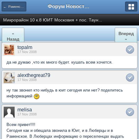
Форум Новостройки
← Раменское
Микрорайон 10 к.8 ЮИТ Московия + пос. Таун...
«
Вперед
Назад
»
topalm
17 Nov 2008
да не думаю ,что их много будет. кушать всем хочется.
alexthegreat79
17 Nov 2008
ну так звонил кто нибудь в юит сегодня или нет? поделитесь
информацией
melisa
17 Nov 2008
Всем привет!!!!
Сегодня как и обещала звонила в Юит, и в Люберцы и в
Раменское. В Люберцах информацию о переселенцах выдать