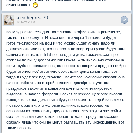
обманываютъ
alexthegreat79
18 Nov 2008
всем здрасьте, сегодня тоже звонил в офис юита в раменское,
так вот, по поводу БТИ, сказали, что через 1.5 недели будет
готов тех.паспорт на дом и что можно будет узнать надо ли
доплачивать или нет, тех.паспорта на квартиры нужно будет нам
самим заказывать в БТИ после сдачи дома госкомиссии. про
отопление: пишу дословно: как может быть включено отопление
если труба не подключена, на вопрос: а говорили вроде в ноябре
будет отопление? ответили: срок сдачи дома конец года, вот
тогда и будет все подключено. насчет гос.комиссии: сказали она
начнет работать во второй половине декабря и с учетом
праздников закончит в конце января и ключи планируется
выдавать в начале февраля. насчет переселенцев: уже писали
выше, что во все дома юита будут переселять людей из ветхого
и старого жилья, это условие администрации города, на
основании которого юиту предоставляют землю для застройки.
сколько квартир или какой процент отдано городу, не сказали,
сказали лишь что они не могут разглашать эту информацию. вот
такие новости