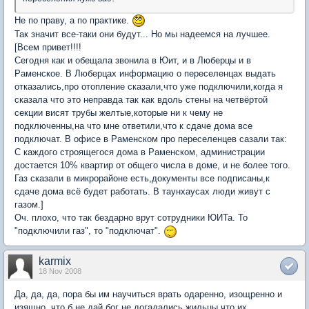
Не по праву, а по практике.
Так значит все-таки они будут... Но мы надеемся на лучшее.
[Всем привет!!!!
Сегодня как и обещала звонила в Юит, и в Люберцы и в
Раменское. В Люберцах информацию о переселенцах выдать
отказались,про отопление сказали,что уже подключили,когда я
сказала что это неправда так как вдоль стены на четвёртой
секции висят трубы желтые,которые ни к чему не
подключенны,на что мне ответили,что к сдаче дома все
подключат. В офисе в Раменском про переселенцев сазали так:
С каждого строящегося дома в Раменском, администрации
достается 10% квартир от общего числа в доме, и не более того.
Газ сказали в микрорайоне есть,документы все подписаны,к
сдаче дома всё будет работать. В таунхаусах люди живут с
газом.]
Оч. плохо, что так бездарно врут сотрудники ЮИТа. То
"подключили газ", то "подключат".
karmix
18 Nov 2008
Да, да, да, пора бы им научиться врать одаренно, изощренно и
изящно, что б не дай бог не догадались жильцы что их