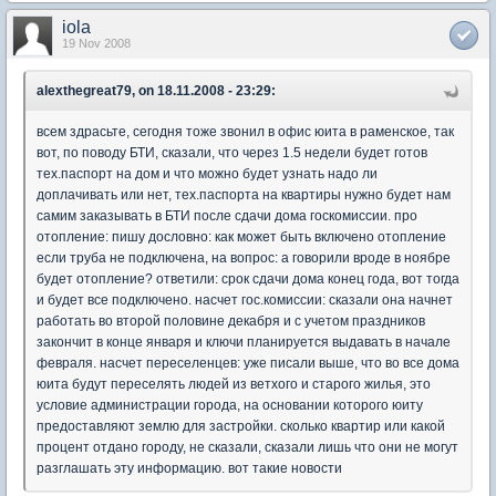
iola
19 Nov 2008
alexthegreat79, on 18.11.2008 - 23:29:
всем здрасьте, сегодня тоже звонил в офис юита в раменское, так
вот, по поводу БТИ, сказали, что через 1.5 недели будет готов
тех.паспорт на дом и что можно будет узнать надо ли
доплачивать или нет, тех.паспорта на квартиры нужно будет нам
самим заказывать в БТИ после сдачи дома госкомиссии. про
отопление: пишу дословно: как может быть включено отопление
если труба не подключена, на вопрос: а говорили вроде в ноябре
будет отопление? ответили: срок сдачи дома конец года, вот тогда
и будет все подключено. насчет гос.комиссии: сказали она начнет
работать во второй половине декабря и с учетом праздников
закончит в конце января и ключи планируется выдавать в начале
февраля. насчет переселенцев: уже писали выше, что во все дома
юита будут переселять людей из ветхого и старого жилья, это
условие администрации города, на основании которого юиту
предоставляют землю для застройки. сколько квартир или какой
процент отдано городу, не сказали, сказали лишь что они не могут
разглашать эту информацию. вот такие новости