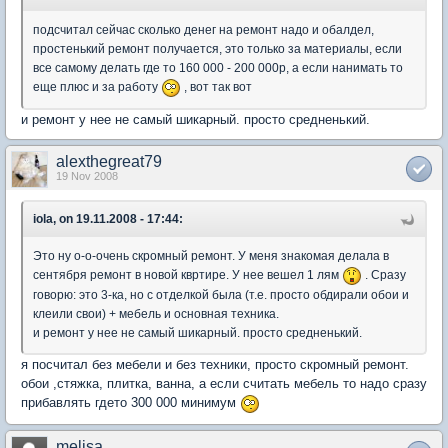
подсчитал сейчас сколько денег на ремонт надо и обалдел,
простенький ремонт получается, это только за материалы, если
все самому делать где то 160 000 - 200 000р, а если нанимать то
еще плюс и за работу
, вот так вот
и ремонт у нее не самый шикарный. просто средненький.
alexthegreat79
19 Nov 2008
iola, on 19.11.2008 - 17:44:
Это ну о-о-очень скромный ремонт. У меня знакомая делала в
сентября ремонт в новой квртире. У нее вешел 1 лям
. Сразу
говорю: это 3-ка, но с отделкой была (т.е. просто обдирали обои и
клеили свои) + мебель и основная техника.
и ремонт у нее не самый шикарный. просто средненький.
я посчитал без мебели и без техники, просто скромный ремонт.
обои ,стяжка, плитка, ванна, а если считать мебель то надо сразу
прибавлять гдето 300 000 минимум
melisa