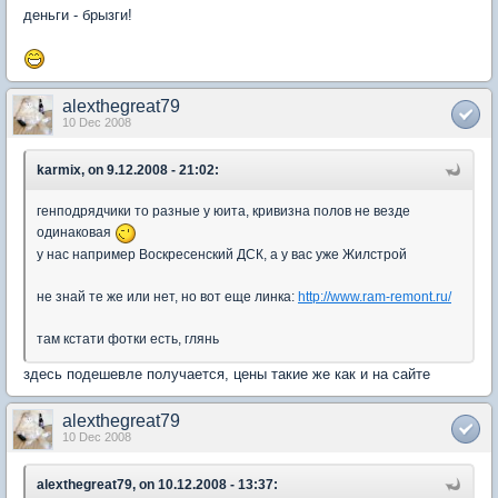
деньги - брызги!
alexthegreat79
10 Dec 2008
karmix, on 9.12.2008 - 21:02:
генподрядчики то разные у юита, кривизна полов не везде
одинаковая
у нас например Воскресенский ДСК, а у вас уже Жилстрой
не знай те же или нет, но вот еще линка:
http://www.ram-remont.ru/
там кстати фотки есть, глянь
здесь подешевле получается, цены такие же как и на сайте
alexthegreat79
10 Dec 2008
alexthegreat79, on 10.12.2008 - 13:37: