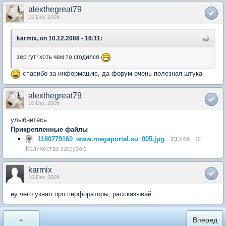
alexthegreat79
10 Dec 2008
karmix, on 10.12.2008 - 16:11:
зер гут! хоть чем то сгодился
спасибо за информацию, да форум очень полезная штука
alexthegreat79
10 Dec 2008
улыбнитесь
Прикрепленные файлы
1180779160_www.megaportal.su_005.jpg
23.14К
31
Количество загрузок:
karmix
10 Dec 2008
ну чего узнал про перфораторы, рассказывай
«
Вперед