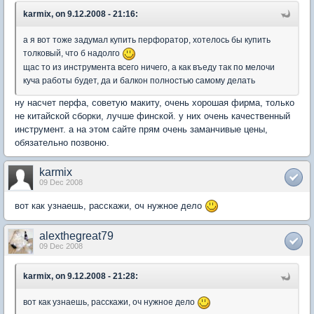
karmix, on 9.12.2008 - 21:16:
а я вот тоже задумал купить перфоратор, хотелось бы купить
толковый, что б надолго
щас то из инструмента всего ничего, а как въеду так по мелочи
куча работы будет, да и балкон полностью самому делать
ну насчет перфа, советую макиту, очень хорошая фирма, только
не китайской сборки, лучше финской. у них очень качественный
инструмент. а на этом сайте прям очень заманчивые цены,
обязательно позвоню.
karmix
09 Dec 2008
вот как узнаешь, расскажи, оч нужное дело
alexthegreat79
09 Dec 2008
karmix, on 9.12.2008 - 21:28:
вот как узнаешь, расскажи, оч нужное дело