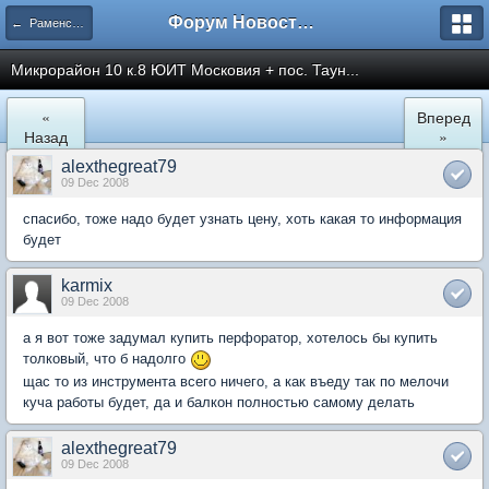
Форум Новостройки
← Раменское
Микрорайон 10 к.8 ЮИТ Московия + пос. Таун...
«
Вперед
Назад
»
alexthegreat79
09 Dec 2008
спасибо, тоже надо будет узнать цену, хоть какая то информация
будет
karmix
09 Dec 2008
а я вот тоже задумал купить перфоратор, хотелось бы купить
толковый, что б надолго
щас то из инструмента всего ничего, а как въеду так по мелочи
куча работы будет, да и балкон полностью самому делать
alexthegreat79
09 Dec 2008