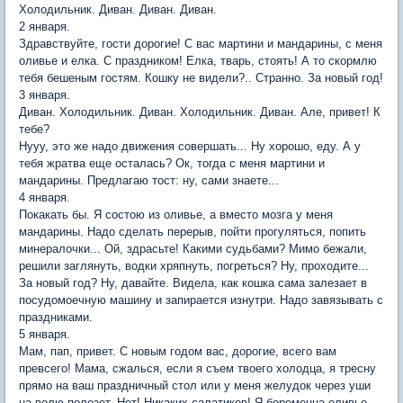
Холодильник. Диван. Диван. Диван.
2 января.
Здравствуйте, гости дорогие! С вас мартини и мандарины, с меня
оливье и елка. С праздником! Елка, тварь, стоять! А то скормлю
тебя бешеным гостям. Кошку не видели?.. Странно. За новый год!
3 января.
Диван. Холодильник. Диван. Холодильник. Диван. Але, привет! К
тебе?
Нууу, это же надо движения совершать... Ну хорошо, еду. А у
тебя жратва еще осталась? Ок, тогда с меня мартини и
мандарины. Предлагаю тост: ну, сами знаете...
4 января.
Покакать бы. Я состою из оливье, а вместо мозга у меня
мандарины. Надо сделать перерыв, пойти прогуляться, попить
минералочки... Ой, здрасьте! Какими судьбами? Мимо бежали,
решили заглянуть, водки хряпнуть, погреться? Ну, проходите...
За новый год? Ну, давайте. Видела, как кошка сама залезает в
посудомоечную машину и запирается изнутри. Надо завязывать с
праздниками.
5 января.
Мам, пап, привет. С новым годом вас, дорогие, всего вам
превсего! Мама, сжалься, если я съем твоего холодца, я тресну
прямо на ваш праздничный стол или у меня желудок через уши
на волю полезет. Нет! Никаких салатиков! Я беременна оливье -