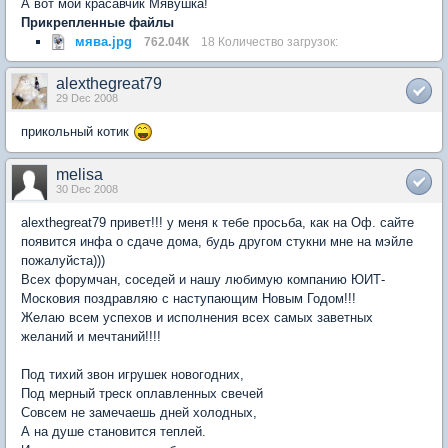
А вот мой красавчик Мявушка!
Прикрепленные файлы
мява.jpg
762.04К
18 Количество загрузок:
alexthegreat79
29 Dec 2008
прикольный котик
melisa
30 Dec 2008
alexthegreat79 привет!!! у меня к тебе просьба, как на Оф. сайте
появится инфа о сдаче дома, будь другом стукни мне на мэйле
пожалуйста)))
Всех форумчан, соседей и нашу любимую компанию ЮИТ-
Московия поздравляю с наступающим Новым Годом!!!
Желаю всем успехов и исполнения всех самых заветных
желаний и мечтаний!!!!
Под тихий звон игрушек новогодних,
Под мерный треск оплавленных свечей
Совсем не замечаешь дней холодных,
А на душе становится теплей.