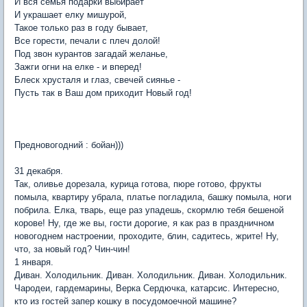
И вся семья подарки выбирает
И украшает елку мишурой,
Такое только раз в году бывает,
Все горести, печали с плеч долой!
Под звон курантов загадай желанье,
Зажги огни на елке - и вперед!
Блеск хрусталя и глаз, свечей сиянье -
Пусть так в Ваш дом приходит Новый год!
Предновогодний : бойан)))
31 декабря.
Так, оливье дорезала, курица готова, пюре готово, фрукты
помыла, квартиру убрала, платье погладила, башку помыла, ноги
побрила. Елка, тварь, еще раз упадешь, скормлю тебя бешеной
корове! Ну, где же вы, гости дорогие, я как раз в праздничном
новогоднем настроении, проходите, блин, садитесь, жрите! Ну,
что, за новый год? Чин-чин!
1 января.
Диван. Холодильник. Диван. Холодильник. Диван. Холодильник.
Чародеи, гардемарины, Верка Сердючка, катарсис. Интересно,
кто из гостей запер кошку в посудомоечной машине?