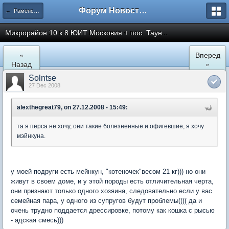
Форум Новостройки
← Раменское
Микрорайон 10 к.8 ЮИТ Московия + пос. Таун...
«
Вперед
Назад
»
Solntse
27 Dec 2008
alexthegreat79, on 27.12.2008 - 15:49:
та я перса не хочу, они такие болезненные и офигевшие, я хочу
мэйнкуна.
у моей подруги есть мейнкун, "котеночек"весом 21 кг))) но они
живут в своем доме, и у этой породы есть отличительная черта,
они признают только одного хозяина, следовательно если у вас
семейная пара, у одного из супругов будут проблемы(((( да и
очень трудно поддается дрессировке, потому как кошка с рысью
- адская смесь)))