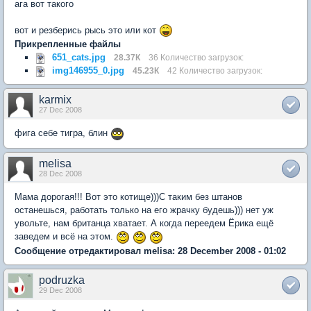
ага вот такого
вот и резберись рысь это или кот
Прикрепленные файлы
651_cats.jpg
28.37К
36 Количество загрузок:
img146955_0.jpg
45.23К
42 Количество загрузок:
karmix
27 Dec 2008
фига себе тигра, блин
melisa
28 Dec 2008
Мама дорогая!!! Вот это котище)))С таким без штанов
останешься, работать только на его жрачку будешь))) нет уж
увольте, нам британца хватает. А когда переедем Ёрика ещё
заведем и всё на этом.
Сообщение отредактировал melisa: 28 December 2008 - 01:02
podruzka
29 Dec 2008