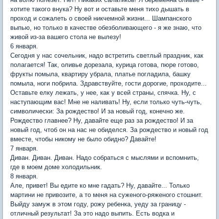
хотите такого внука? Ну вот и оставьте меня тихо дышать в
проход и сожалеть о своей никчемной жизни... Шампанского
выпью, но только в качестве обезболивающего - я же знаю, что
живой из-за вашего стола не вылезу!
6 января.
Сегодня у нас сочельник, надо встретить светлый праздник, как
полагается! Так, оливье дорезала, курица готова, пюре готово,
фрукты помыла, квартиру убрала, платье погладила, башку
помыла, ноги побрила. Здравствуйте, гости дорогие, проходите...
Оставьте елку лежать, у нее, как у всей страны, спячка. Ну, с
наступающим вас! Мне не наливать! Ну, если только чуть-чуть,
символически: За рождество! И за новый год, конечно же.
Рождество главнее? Ну, давайте еще раз за рождество! И за
новый год, чтоб он на нас не обиделся. За рождество и новый год
вместе, чтобы никому не было обидно? Давайте!
7 января.
Диван. Диван. Диван. Надо собраться с мыслями и вспомнить,
где в моем доме холодильник.
8 января.
Але, привет! Вы едите ко мне гадать? Ну, давайте... Только
мартини не привозите, а то меня на суженого-ряженого стошнит.
Выйду замуж в этом году, рожу ребенка, уеду за границу -
отличный результат! За это надо выпить. Есть водка и