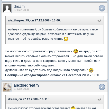
dream
27 Dec 2008
alexthegreat79, on 27.12.2008 - 16:06:
мэйнкун прикольней, он больше собаки, почти как овчарка, такое
здоровое чудовище на рысь похоожее и с кисточками на ушах,
главное чтоб по ошибке рысь не купить
ты московскую сторожевую представляешь?
на вряд ли кот
может весить столько сколько сторожевая... но для такой собаки
надо жить в доме, а не в квартире, хотя у меня жил такой пес и
вполне нормально себя ощущал...
думаешь кто-то будет рысь под видом кота продавать?
Сообщение отредактировал dream: 27 December 2008 - 16:11
alexthegreat79
27 Dec 2008
dream, on 27.12.2008 - 16:11:
ты московскую сторожевую представляешь?
на вряд ли кот