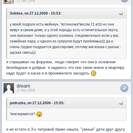
27 Dec 2008
Solntse, on 27.12.2008 - 15:53:
у моей подруги есть мейнкун, "котеночек"весом 21 кг))) но они
живут в своем доме, и у этой породы есть отличительная черта,
они признают только одного хозяина, следовательно если у вас
семейная пара, у одного из супругов будут проблемы(((( да и
очень трудно поддается дрессировке, потому как кошка с рысью -
адская смесь)))
я спрашивал на форумах, люди говорят что они в основном
безобидные и добрые. я надеюсь что они такие иначе в квартиру
надо будет в каске и в бронежелете заходить
dream
27 Dec 2008
podruzka, on 27.12.2008 - 15:55:
Чем кормится?
я ее кстати в 3-х литровой банке нашла, "умные" дети друг другу