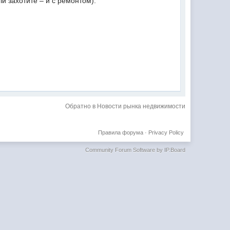
и захотите – и с ремонтом).
Обратно в Новости рынка недвижимости
Правила форума
·
Privacy Policy
Community Forum Software by IP.Board