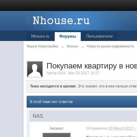
Nhouse.ru
Форумы
Пользователи
Форум Новостройки
→
Nhouse
→
Новости рынка недвижимости
.
Покупаем квартиру в нов
Автор
NAS
,
Mar 20 2017 15:27
Тема находится в архиве
. Это значит, что в нее нельзя отве
В этой теме нет ответов
NAS
Аксакал
Отправлено
20 March 2017 -