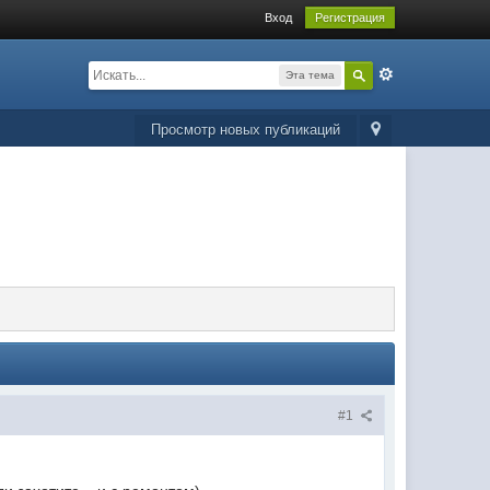
Вход
Регистрация
Эта тема
Просмотр новых публикаций
#1