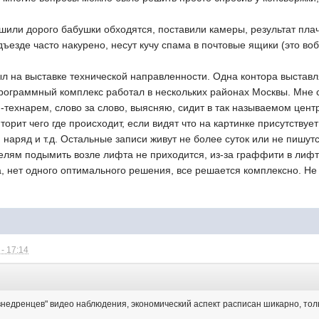
шили дорого бабушки обходятся, поставили камеры, результат пла
ъезде часто накурено, несут кучу спама в почтовые ящики (это воб
ыл на выставке технической направленности. Одна контора выстав
рограммный комплекс работал в нескольких районах Москвы. Мне с
технарем, слово за слово, выясняю, сидит в так называемом центр
орит чего где происходит, если видят что на картинке присутствуе
 наряд и т.д. Остальные записи живут не более суток или не пишут
лям подымить возле лифта не приходится, из-за граффити в лифте
, нет одного оптимального решения, все решается комплексно. Не 
- 17:14
"внедренцев" видео наблюдения, экономический аспект расписан шикарно, толь