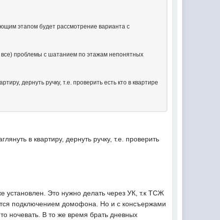
ующим этапом будет рассмотрение варианта с
е все) проблемы с шатанием по этажам непонятных
тиру, дернуть ручку, т.е. проверить есть кто в квартире
лянуть в квартиру, дернуть ручку, т.е. проверить
е установлен. Это нужно делать через УК, т.к ТСЖ
мается подключением домофона. Но и с консъержами
о ночевать. В то же время брать дневных