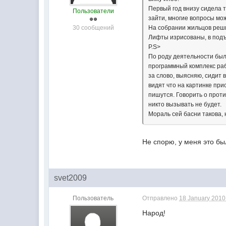
Первый год внизу сидела 
Пользователи
зайти, многие вопросы мож
30 сообщений
На собрании жильцов реши
Лифты изрисованы, в подъе
P.S>
По роду деятельности был
программный комплекс раб
за слово, выясняю, сидит 
видят что на картинке при
пишутся. Говорить о прот
никто вызывать не будет.
Мораль сей басни такова, 
Не спорю, у меня это бы
svet2009
Пользователь
Отправлено
18 January 2010 
Народ!