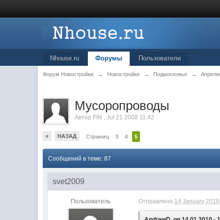
Nhouse.ru
Форумы
Пользователи
Форум Новостройки
→
Новостройки
→
Подмосковье
→
Апреле
.
Мусоропроводы
Автор
FIN
,
Jul 21 2008 11:42
«
НАЗАД
Страниц
3
4
5
Сообщений в теме: 87
svet2009
Пользователь
Отправлено
14 January 2010 
AndrewD, on 14.01.2010 - 