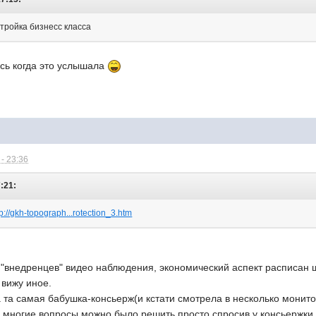
стройка бизнесс класса
ась когда это услышала
- 23:36
7:21:
tp://gkh-topograph...rotection_3.htm
я "внедренцев" видео наблюдения, экономический аспект расписан ш
 вижу иное.
 та самая бабушка-консьерж(и кстати смотрела в несколько монит
 многие вопросы можно было решить просто спросив у консьержки,