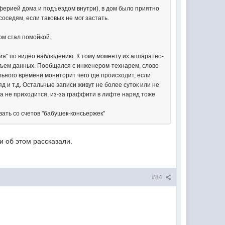
иферией дома и подъездом внутри), в дом было приятно
оседям, если таковых не мог застать.
ом стал помойкой.
ия" по видео наблюдению. К тому моменту их аппаратно-
объем данных. Пообщался с инженером-технарем, слово
льного времени мониторит чего где происходит, если
д и т.д. Остальные записи живут не более суток или не
 не приходится, из-за граффити в лифте наряд тоже
вать со счетов "бабушек-консьержек"
и об этом рассказали.
#84