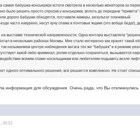
та самая бабушка-консьерж(и кстати смотрела в несколько мониторов за пер
но было решить просто спросив у консьержки, вплоть до передачи "привета" с
ли дорого бабушки обходятся, поставили камеры, результат плачевный.
зде часто накурено, несут кучу спама в почтовые ящики (это вобще беда!), д
 на выставке технической направленности. Одна контора выставляла "решен
отал в нескольких районах Москвы. Мне стало интересно как хранят такой 
в так называемом центре наблюдения ватага тех же "бабушек" и в режиме реа
сутствует какой-либо криминал, ролик отдельно сохраняться, вызывается наря
иводействии всяким спамо-носильщикам или любителям подымить возле лифта
нет одного оптимального решения, все решается комплексно. Не стоит списы
ла информация для обсуждения. Очень рада, что Вы откликнулись 
- 09:53