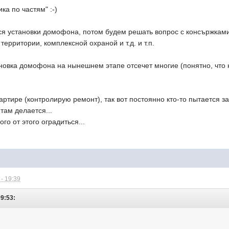
ка по частям" :-)
ся установки домофона, потом будем решать вопрос с консържкам
ерритории, комплексной охраной и т.д. и т.п.
ановка домофона на нынешнем этапе отсечет многие (понятно, что
ртире (контролирую ремонт), так вот постоянно кто-то пытается загл
 там делается...
го от этого оградиться...
- 19:39
09:53: