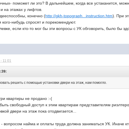
очных- поможет ли это? В дальнейшем, когда все устаканится, мо
 и на этажах у лифтов.
дееспособны, конечно (
http://gkh-topograph...instruction.htm
). При э
ни кого-нибудь спросят и порекомендуют.
левке, если кто-то мог бы эти вопросы с УК обговорить, было бы зд
- 11:01
9:39:
овать решить с помощью установки двери на этаж, нам помогло.
ри квартиры не продано :-(
н быть свободный доступ к этим квартирам представителям риэлтер
вкой двери на этаж пока отодвигается...
 - вопросом найма и оплаты труда должна заниматься УК. Иначе к