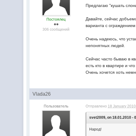
Предлагаю "кушать слони
Давайте, сейчас добъем
Постоялец
варианта с ограждением т
306 сообщений
Очень надеюсь, что уст
непонятных людей.
Сейчас часто бываю в ква
есть кто в квартире и что
Очень хочется хоть немно
Vlada26
Пользователь
Отправлено
18 January 2010 
svet2009, on 18.01.2010 - 
Народ!