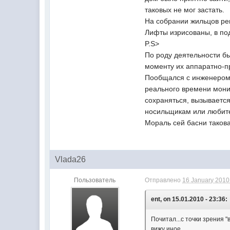
таковых не мог застать.
На собрании жильцов ре
Лифты изрисованы, в под
P.S>
По роду деятельности б
моменту их аппаратно-п
Пообщался с инженером-
реального времени монит
сохраняться, вызывается
носильщикам или любите
Мораль сей басни такова
Vlada26
Пользователь
Отправлено
16 January 2010 
ent, on 15.01.2010 - 23:36:
Почитал...с точки зрения 
вижу иное.