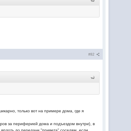
#82
икарно, только вот на примере дома, где я
оров за периферией дома и подъездом внутри), в
 вплоть до передачи "привета" соседям, если