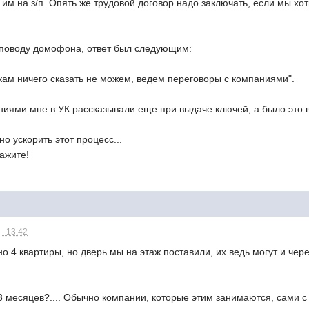
 им на з/п. Опять же трудовой договор надо заключать, если мы хо
о поводу домофона, ответ был следующим:
кам ничего сказать не можем, ведем переговоры с компаниями".
иями мне в УК рассказывали еще при выдаче ключей, а было это в
о ускорить этот процесс...
кажите!
- 13:42
о 4 квартиры, но дверь мы на этаж поставили, их ведь могут и чере
3 месяцев?.... Обычно компании, которые этим занимаются, сами 