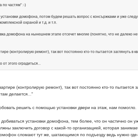
 по частям" :-)
 установки домофона, потом будем решать вопрос с консържками и уже след
омплексной охраной и т.д. и т.п.
овка домофона на нынешнем этапе отсечет многие (понятно, что не далеко н
ире (контролирую ремонт), так вот постоянно кто-то пытается заглянуть в квар
 от этого оградиться...
артире (контролирую ремонт), так вот постоянно кто-то пытается заг
 там делается..."
обовать решить с помощью установки двери на этаж, нам помогло.
 добиваться установки домофона, тем более, что он частично он уж
 должны заключить договор с какой-то организацией, которая зани
домофон сломают тут же, шатающимся по подъезду ведь нужно где-т