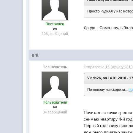
Просто чуднАя у нас ново
Постоялец
Да уж... Сама поулыбал
306 сообщений
ent
Пользователь
Отправлено
15 January 2010 
Vlada26, on 14.01.2010 - 1
По поводу консьержки...
ht
Пользователи
34 сообщений
Почитал...с точки зрени
снимаю квартиру 4-й год
Первый год внизу сидела
дом было приятно зайти,