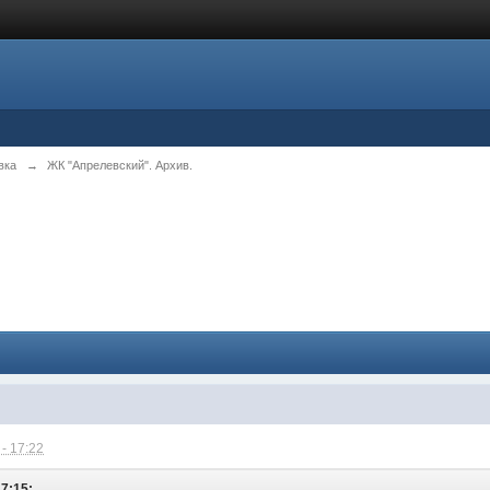
вка
→
ЖК "Апрелевский". Архив.
- 17:22
17:15: