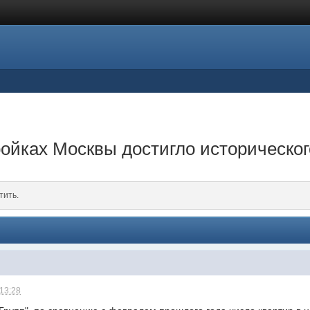
ройках Москвы достигло историческо
тить.
 13:28