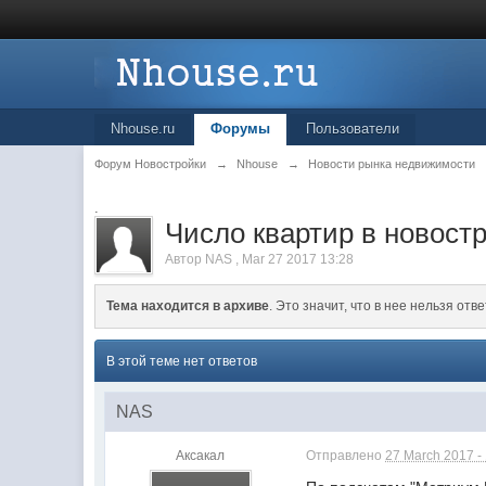
Nhouse.ru
Форумы
Пользователи
Форум Новостройки
→
Nhouse
→
Новости рынка недвижимости
.
Число квартир в новост
Автор
NAS
,
Mar 27 2017 13:28
Тема находится в архиве
. Это значит, что в нее нельзя отве
В этой теме нет ответов
NAS
Аксакал
Отправлено
27 March 2017 -