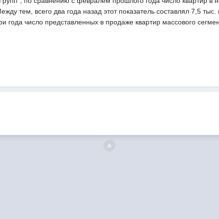
Групп", по сравнению с февралем прошлого года число квартир в 
 Между тем, всего два года назад этот показатель составлял 7,5 тыс
ри года число представленных в продаже квартир массового сегмен