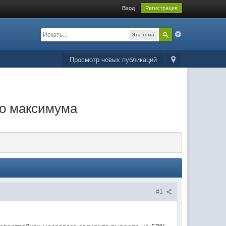
Вход
Регистрация
Эта тема
Просмотр новых публикаций
го максимума
#1