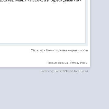
сса увеличился на 55,8%, а в годовой динамике -
Обратно в Новости рынка недвижимости
Правила форума
·
Privacy Policy
Community Forum Software by IP.Board