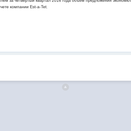
лем за четвертый квартал 2016 года объем предложения экономкла
тчете компании Est-a-Tet.