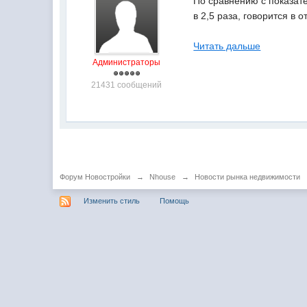
По сравнению с показате
в 2,5 раза, говорится в о
Читать дальше
Администраторы
21431 сообщений
Форум Новостройки
→
Nhouse
→
Новости рынка недвижимости
Изменить стиль
Помощь