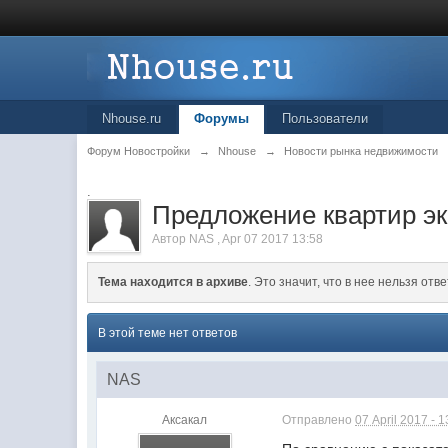
Nhouse.ru
Форумы
Пользователи
Форум Новостройки
→
Nhouse
→
Новости рынка недвижимости
.
Предложение квартир эко
Автор
NAS
,
Apr 07 2017 13:58
Тема находится в архиве
. Это значит, что в нее нельзя отве
В этой теме нет ответов
NAS
Аксакал
Отправлено
07 April 2017 - 1