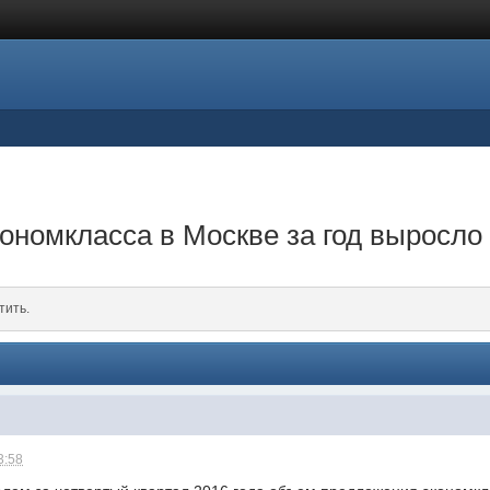
номкласса в Москве за год выросло 
тить.
3:58