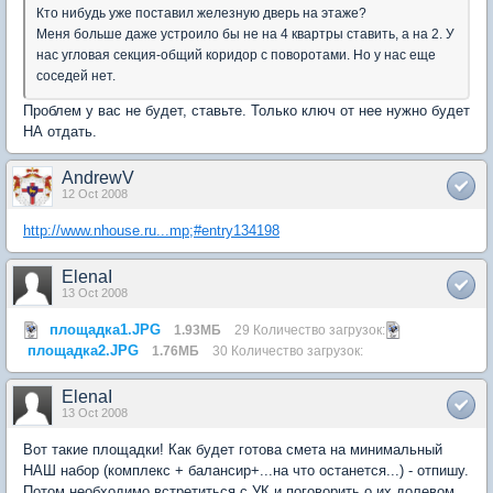
Кто нибудь уже поставил железную дверь на этаже?
Меня больше даже устроило бы не на 4 квартры ставить, а на 2. У
нас угловая секция-общий коридор с поворотами. Но у нас еще
соседей нет.
Проблем у вас не будет, ставьте. Только ключ от нее нужно будет
НА отдать.
AndrewV
12 Oct 2008
http://www.nhouse.ru...mp;#entry134198
ElenaI
13 Oct 2008
площадка1.JPG
1.93МБ
29 Количество загрузок:
площадка2.JPG
1.76МБ
30 Количество загрузок:
ElenaI
13 Oct 2008
Вот такие площадки! Как будет готова смета на минимальный
НАШ набор (комплекс + балансир+...на что останется...) - отпишу.
Потом необходимо встретиться с УК и поговорить о их долевом