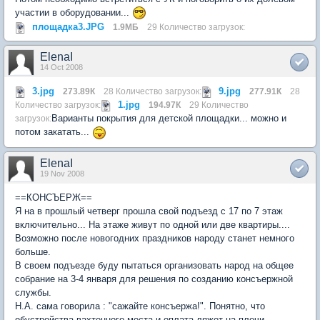
участии в оборудовании...
площадка3.JPG
1.9МБ
29 Количество загрузок:
ElenaI
14 Oct 2008
3.jpg
9.jpg
273.89К
28 Количество загрузок:
277.91К
28
1.jpg
Количество загрузок:
194.97К
29 Количество
Варианты покрытия для детской площадки... можно и
загрузок:
потом закатать...
ElenaI
19 Nov 2008
==КОНСЪЕРЖ==
Я на в прошлый четверг прошла свой подъезд с 17 по 7 этаж
включительно... На этаже живут по одной или две квартиры....
Возможно после новогодних праздников народу станет немного
больше.
В своем подъезде буду пытаться организовать народ на общее
собрание на 3-4 января для решения по созданию консъержной
службы.
Н.А. сама говорила : "сажайте консъержа!". Понятно, что
обустройства вахтенного места и оплата ляжет на плечи