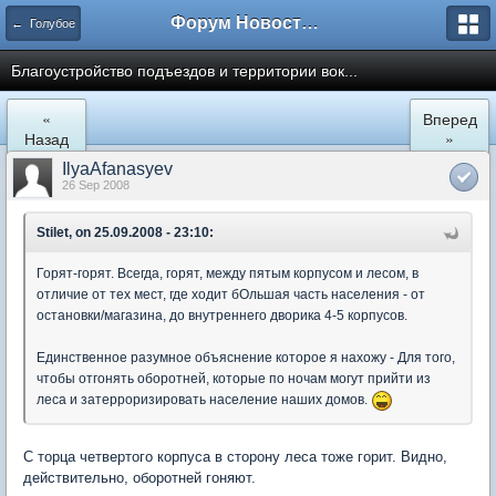
Форум Новостройки
← Голубое
Благоустройство подъездов и территории вок...
«
Вперед
Назад
»
IlyaAfanasyev
26 Sep 2008
Stilet, on 25.09.2008 - 23:10:
Горят-горят. Всегда, горят, между пятым корпусом и лесом, в
отличие от тех мест, где ходит бОльшая часть населения - от
остановки/магазина, до внутреннего дворика 4-5 корпусов.
Единственное разумное объяснение которое я нахожу - Для того,
чтобы отгонять оборотней, которые по ночам могут прийти из
леса и затерроризировать население наших домов.
С торца четвертого корпуса в сторону леса тоже горит. Видно,
действительно, оборотней гоняют.