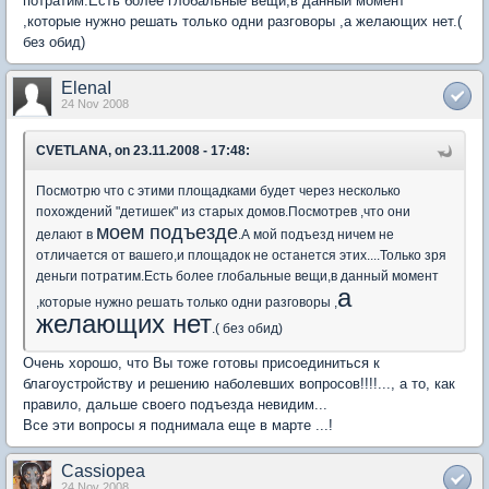
потратим.Есть более глобальные вещи,в данный момент
,которые нужно решать только одни разговоры ,а желающих нет.(
без обид)
ElenaI
24 Nov 2008
CVETLANA, on 23.11.2008 - 17:48:
Посмотрю что с этими площадками будет через несколько
похождений "детишек" из старых домов.Посмотрев ,что они
моем подъезде
делают в
.А мой подъезд ничем не
отличается от вашего,и площадок не останется этих....Только зря
деньги потратим.Есть более глобальные вещи,в данный момент
а
,которые нужно решать только одни разговоры ,
желающих нет
.( без обид)
Очень хорошо, что Вы тоже готовы присоединиться к
благоустройству и решению наболевших вопросов!!!!..., а то, как
правило, дальше своего подъезда невидим...
Все эти вопросы я поднимала еще в марте ...!
Cassiopea
24 Nov 2008