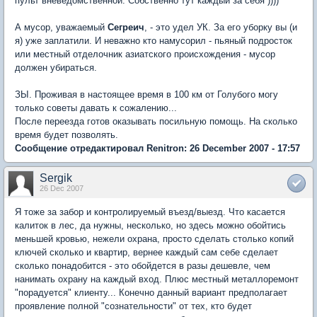
пульт вневедомственной. Собственно тут каждый за себя ))))
А мусор, уважаемый
Сегреич
, - это удел УК. За его уборку вы (и
я) уже заплатили. И неважно кто намусорил - пьяный подросток
или местный отделочник азиатского происхождения - мусор
должен убираться.
ЗЫ. Проживая в настоящее время в 100 км от Голубого могу
только советы давать к сожалению...
После переезда готов оказывать посильную помощь. На сколько
время будет позволять.
Сообщение отредактировал Renitron: 26 December 2007 - 17:57
Sergik
26 Dec 2007
Я тоже за забор и контролируемый въезд/выезд. Что касается
калиток в лес, да нужны, несколько, но здесь можно обойтись
меньшей кровью, нежели охрана, просто сделать столько копий
ключей сколько и квартир, вернее каждый сам себе сделает
сколько понадобится - это обойдется в разы дешевле, чем
нанимать охрану на каждый вход. Плюс местный металлоремонт
"порадуется" клиенту... Конечно данный вариант предполагает
проявление полной "сознательности" от тех, кто будет