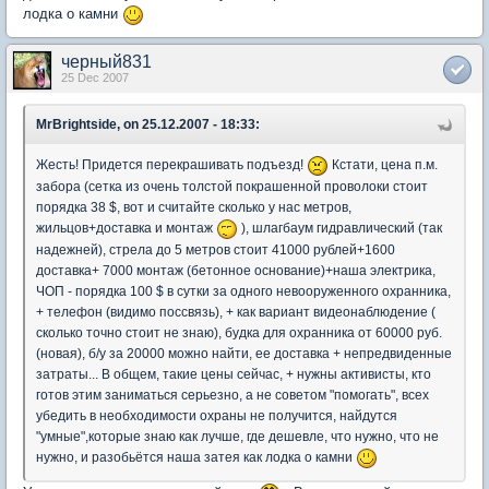
лодка о камни
черный831
25 Dec 2007
MrBrightside, on 25.12.2007 - 18:33:
Жесть! Придется перекрашивать подъезд!
Кстати, цена п.м.
забора (сетка из очень толстой покрашенной проволоки стоит
порядка 38 $, вот и считайте сколько у нас метров,
жильцов+доставка и монтаж
), шлагбаум гидравлический (так
надежней), стрела до 5 метров стоит 41000 рублей+1600
доставка+ 7000 монтаж (бетонное основание)+наша электрика,
ЧОП - порядка 100 $ в сутки за одного невооруженного охранника,
+ телефон (видимо поссвязь), + как вариант видеонаблюдение (
сколько точно стоит не знаю), будка для охранника от 60000 руб.
(новая), б/у за 20000 можно найти, ее доставка + непредвиденные
затраты... В общем, такие цены сейчас, + нужны активисты, кто
готов этим заниматься серьезно, а не советом "помогать", всех
убедить в необходимости охраны не получится, найдутся
"умные",которые знаю как лучше, где дешевле, что нужно, что не
нужно, и разобьётся наша затея как лодка о камни