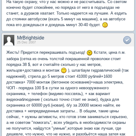
На такую охрану, что у нас можно и не рассчитывать. Со светом
конечно будет спокойнее, но порядка от него в подъездах не
станет, а дураков хватает. Только надеется на лучшее. А ездить
до стоянки автобусом (ехать 5 минут на машине), а на автобусе
пока его дождешься и доедешь минут 30-40 будет.
MrBrightside
25 Dec 2007
Жесть! Придется перекрашивать подъезд!
Кстати, цена п.м.
забора (сетка из очень толстой покрашенной проволоки стоит
порядка 38 $, вот и считайте сколько у нас метров,
жильцов+доставка и монтаж
), шлагбаум гидравлический (так
надежней), стрела до 5 метров стоит 41000 рублей+1600
доставка+ 7000 монтаж (бетонное основание)+наша электрика,
ЧОП - порядка 100 $ в сутки за одного невооруженного
охранника, + телефон (видимо поссвязь), + как вариант
видеонаблюдение ( сколько точно стоит не знаю), будка для
охранника от 60000 руб.(новая), б/у за 20000 можно найти, ее
доставка + непредвиденные затраты... В общем, такие цены
сейчас, + нужны активисты, кто готов этим заниматься серьезно,
а не советом "помогать", всех убедить в необходимости охраны
не получится, найдутся "умные",которые знаю как лучше, где
дешевле, что нужно, что не нужно, и разобьётся наша затея как