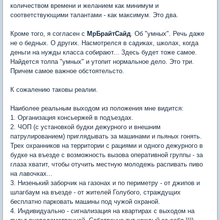
количеством времени и желанием как минимум и
соответствующими талантами - как максимум. Это два.
Кроме того, я согласен с
МрБрайтСайд
. Об "умных". Речь даже
не о бедных. О других. Насмотрелся в садиках, школах, когда
деньги на нужды класса собирают... Здесь будет тоже самое.
Найдется толпа "умных" и утопит нормальное дело. Это три.
Причем самое важное обстоятельсто.
К сожалению таковы реалии.
Наиболее реальным выходом из положения мне видится:
1. Организация консьержей в подъездах.
2. ЧОП (с установкой будки дежурного и внешним
патрулированием) приглядывать за машинами и пьяных гонять.
Трех охранников на территории с рациями и одного дежурного в
будке на въезде с возможность вызова оперативной группы - за
глаза хватит, чтобы отучить местную молодежь распивать пиво
на лавочках...
3. Низенький заборчик на газонах и по периметру - от джипов и
шлагбаум на въезде - от жителей Голубого, страждущих
бесплатно парковать машины под чужой охраной.
4. Индивидуально - сигнализация на квартирах с выходом на