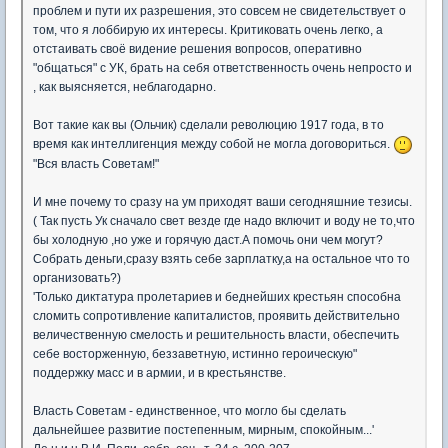
проблем и пути их разрешения, это совсем не свидетельствует о
том, что я лоббирую их интересы. Критиковать очень легко, а
отстаивать своё видение решения вопросов, оперативно
"общаться" с УК, брать на себя ответственность очень непросто и
, как выясняется, неблагодарно.
Вот такие как вы (Ольчик) сделали революцию 1917 года, в то
время как интеллигенция между собой не могла договориться.
"Вся власть Советам!"
И мне почему то сразу на ум приходят ваши сегодняшние тезисы.
( Так пусть Ук сначало свет везде где надо включит и воду не то,что
бы холодную ,но уже и горячую даст.А помочь они чем могут?
Собрать деньги,сразу взять себе зарплатку,а на остальное что то
организовать?)
'Только диктатура пролетариев и беднейших крестьян способна
сломить сопротивление капиталистов, проявить действительно
величественную смелость и решительность власти, обеспечить
себе восторженную, беззаветную, истинно героическую"
поддержку масс и в армии, и в крестьянстве.
Власть Советам - единственное, что могло бы сделать
дальнейшее развитие постепенным, мирным, спокойным...'