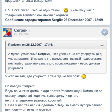
продолжительных выходных!!!
P.S. Пока писал, был не один такой...
В чем-то у нас с
товарищем
Renitron'oм
мысли сходятся...
Сообщение отредактировал Sergik: 26 December 2007 - 18:09
Сегреич
26 Dec 2007
Renitron, on 26.12.2007 - 17:46:
А мусор, уважаемый
Сегреич
, - это удел УК. За его уборку вы (и я)
уже заплатили. И неважно кто намусорил - пьяный подросток или
местный отделочник азиатского происхождения - мусор должен
убираться.
Чисто не там, где убирают, а там где не мусорят.
По поводу "хитрых".
Ведь во многих домах люди платят Управляющей Компании за
охрану, видеонаблюдение, консьержку и пр. и с
неплательщиками разговор короткий.
Разве у нас так нельзя сделать? Ведь за вывоз мусора сейчас
все платят и никто не жужжит.