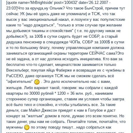
[quote name='MrBrightside' post='100432' date='26.12.2007 -
23:03']Что за ерунда,ну Ольчик? Что такое БычСтрой, причем тут
сейчас УК (мы её здесь даже не упоминали) и ТСЖ, что так
высок у вас эмоциональный накал, и лозунги у вас популистские
какие то "надо дождаться", "только в этом случае при желании
мы добьемся тишины и спокойствия" ( т.е. по другому никак не
добьёмся?), за 100$ в сутки сидеть будет не СОБР, а старый
дедушка пенсионер в спецодежде ЧОПа, СОБР за 1000$ в сутки
и то по большому блату, почему управляющая компания должна
заниматься организацией охраны территории СЕЙЧАС сама?Это
не её задача, а от нас должна исходить инициатива. Кто вам за
бесплатно что-то сделает, меценатством занимается только
Вексельберг, покупая яйца Фаберже и возвращая их с чужбины в
РаССЕЮ, даже организуя ТСЖ мы не сможем сделать всё
"офигительно"
. Это дело исключительно нас с вами,
жильцов. Либо вариант такой, говорим: мы собрали с каждой
квартиры по 30000 рублей * 1200 = 36 млн. руб., нанимаем
стороннюю супер организацию, ставим им условия чтобы завтра
всё было тихо и спокойно, и чтобы улыбались все. За такие
деньги, сам Майкл Джексон приедет к нам в Голубое и даст
концерт за "желтым" домом в поле, думаю это всем понятно. Но
таких денег, увы нам не собрать. Почитайте топик, почитайте, что
мужчины
по этому поводу пишут...надо собраться как