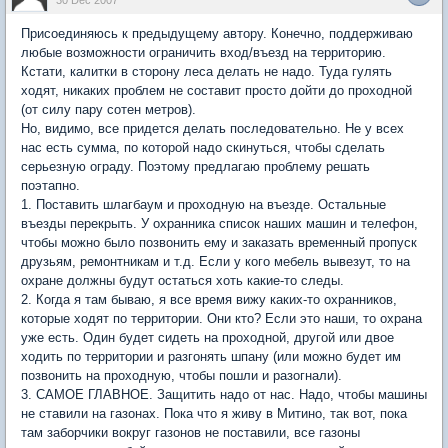
Присоединяюсь к предыдущему автору. Конечно, поддерживаю
любые возможности ограничить вход/въезд на территорию.
Кстати, калитки в сторону леса делать не надо. Туда гулять
ходят, никаких проблем не составит просто дойти до проходной
(от силу пару сотен метров).
Но, видимо, все придется делать последовательно. Не у всех
нас есть сумма, по которой надо скинуться, чтобы сделать
серьезную ограду. Поэтому предлагаю проблему решать
поэтапно.
1. Поставить шлагбаум и проходную на въезде. Остальные
въезды перекрыть. У охранника список наших машин и телефон,
чтобы можно было позвонить ему и заказать временный пропуск
друзьям, ремонтникам и т.д. Если у кого мебель вывезут, то на
охране должны будут остаться хоть какие-то следы.
2. Когда я там бываю, я все время вижу каких-то охранников,
которые ходят по территории. Они кто? Если это наши, то охрана
уже есть. Один будет сидеть на проходной, другой или двое
ходить по территории и разгонять шпану (или можно будет им
позвонить на проходную, чтобы пошли и разогнали).
3. САМОЕ ГЛАВНОЕ. Защитить надо от нас. Надо, чтобы машины
не ставили на газонах. Пока что я живу в Митино, так вот, пока
там заборчики вокруг газонов не поставили, все газоны