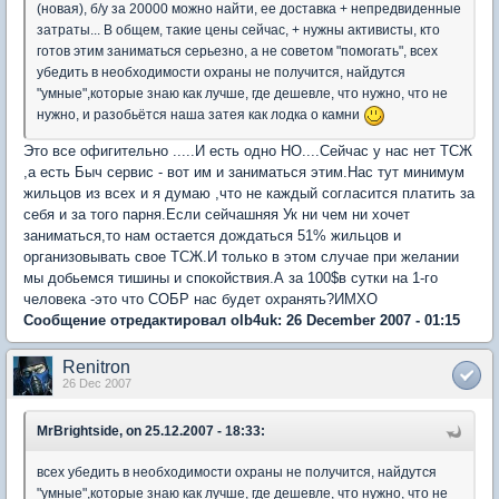
(новая), б/у за 20000 можно найти, ее доставка + непредвиденные
затраты... В общем, такие цены сейчас, + нужны активисты, кто
готов этим заниматься серьезно, а не советом "помогать", всех
убедить в необходимости охраны не получится, найдутся
"умные",которые знаю как лучше, где дешевле, что нужно, что не
нужно, и разобьётся наша затея как лодка о камни
Это все офигительно .....И есть одно НО....Сейчас у нас нет ТСЖ
,а есть Быч сервис - вот им и заниматься этим.Нас тут минимум
жильцов из всех и я думаю ,что не каждый согласится платить за
себя и за того парня.Если сейчашняя Ук ни чем ни хочет
заниматься,то нам остается дождаться 51% жильцов и
организовывать свое ТСЖ.И только в этом случае при желании
мы добьемся тишины и спокойствия.А за 100$в сутки на 1-го
человека -это что СОБР нас будет охранять?ИМХО
Сообщение отредактировал olb4uk: 26 December 2007 - 01:15
Renitron
26 Dec 2007
MrBrightside, on 25.12.2007 - 18:33:
всех убедить в необходимости охраны не получится, найдутся
"умные",которые знаю как лучше, где дешевле, что нужно, что не