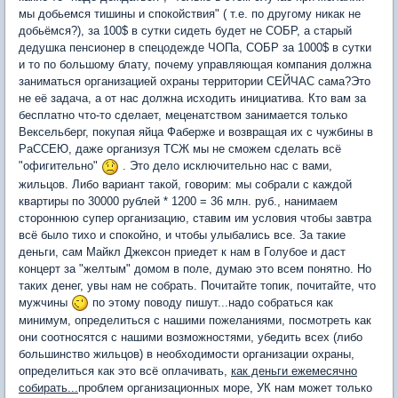
мы добьемся тишины и спокойствия" ( т.е. по другому никак не
добьёмся?), за 100$ в сутки сидеть будет не СОБР, а старый
дедушка пенсионер в спецодежде ЧОПа, СОБР за 1000$ в сутки
и то по большому блату, почему управляющая компания должна
заниматься организацией охраны территории СЕЙЧАС сама?Это
не её задача, а от нас должна исходить инициатива. Кто вам за
бесплатно что-то сделает, меценатством занимается только
Вексельберг, покупая яйца Фаберже и возвращая их с чужбины в
РаССЕЮ, даже организуя ТСЖ мы не сможем сделать всё
"офигительно"
. Это дело исключительно нас с вами,
жильцов. Либо вариант такой, говорим: мы собрали с каждой
квартиры по 30000 рублей * 1200 = 36 млн. руб., нанимаем
стороннюю супер организацию, ставим им условия чтобы завтра
всё было тихо и спокойно, и чтобы улыбались все. За такие
деньги, сам Майкл Джексон приедет к нам в Голубое и даст
концерт за "желтым" домом в поле, думаю это всем понятно. Но
таких денег, увы нам не собрать. Почитайте топик, почитайте, что
мужчины
по этому поводу пишут...надо собраться как
минимум, определиться с нашими пожеланиями, посмотреть как
они соотносятся с нашими возможностями, убедить всех (либо
большинство жильцов) в необходимости организации охраны,
определиться как это всё оплачивать,
как деньги ежемесячно
собирать...
проблем организационных море, УК нам может только