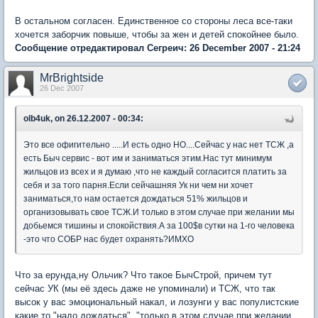
В остальном согласен. Единственное со стороны леса все-таки
хочется заборчик повыше, чтобы за жен и детей спокойнее было.
Сообщение отредактировал Сегреич: 26 December 2007 - 21:24
MrBrightside
26 Dec 2007
olb4uk, on 26.12.2007 - 00:34:
Это все офигительно .....И есть одно НО....Сейчас у нас нет ТСЖ ,а
есть Быч сервис - вот им и заниматься этим.Нас тут минимум
жильцов из всех и я думаю ,что не каждый согласится платить за
себя и за того парня.Если сейчашняя Ук ни чем ни хочет
заниматься,то нам остается дождаться 51% жильцов и
организовывать свое ТСЖ.И только в этом случае при желании мы
добьемся тишины и спокойствия.А за 100$в сутки на 1-го человека
-это что СОБР нас будет охранять?ИМХО
Что за ерунда,ну Ольчик? Что такое БычСтрой, причем тут
сейчас УК (мы её здесь даже не упоминали) и ТСЖ, что так
высок у вас эмоциональный накал, и лозунги у вас популистские
какие то "надо дождаться", "только в этом случае при желании