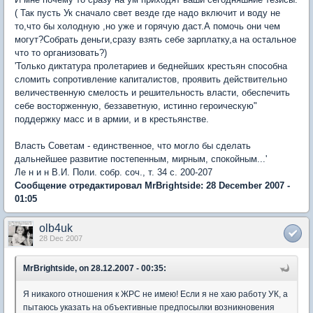
( Так пусть Ук сначало свет везде где надо включит и воду не
то,что бы холодную ,но уже и горячую даст.А помочь они чем
могут?Собрать деньги,сразу взять себе зарплатку,а на остальное
что то организовать?)
'Только диктатура пролетариев и беднейших крестьян способна
сломить сопротивление капиталистов, проявить действительно
величественную смелость и решительность власти, обеспечить
себе восторженную, беззаветную, истинно героическую"
поддержку масс и в армии, и в крестьянстве.
Власть Советам - единственное, что могло бы сделать
дальнейшее развитие постепенным, мирным, спокойным...'
Ле н и н В.И. Поли. собр. соч., т. 34 с. 200-207
Сообщение отредактировал MrBrightside: 28 December 2007 -
01:05
olb4uk
28 Dec 2007
MrBrightside, on 28.12.2007 - 00:35:
Я никакого отношения к ЖРС не имею! Если я не хаю работу УК, а
пытаюсь указать на объективные предпосылки возникновения