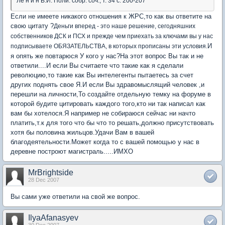
Ле н и н В.И. Поли. собр. соч., т. 34 с. 200-207
Если не имеете никакого отношения к ЖРС,то как вы ответите на
свою цитату ?
Деньги вперед - это наше решение, сегодняшних
собственников ДСК и ПСХ и прежде чем приехать за ключами вы у нас
И
подписываете ОБЯЗАТЕЛЬСТВА, в которых прописаны эти условия.
я опять же повтарюся У кого у нас?На этот вопрос Вы так и не
ответили....И если Вы считаете что такие как я сделали
революцию,то такие как Вы интелегенты пытаетесь за счет
других поднять свое Я.И если Вы здравомыслящий человек ,и
перешли на личности,То создайте отдельную темку на форуме в
которой будите цитировать каждого того,кто ни так написал как
вам бы хотелося.Я например не собираюся сейчас ни начто
платить,т.к для того что бы что то решать,должно присутствовать
хотя бы половина жильцов.Удачи Вам в вашей
благодеятельности.Может когда то с вашей помощью у нас в
деревне построют магистраль.....ИМХО
MrBrightside
28 Dec 2007
Вы сами уже ответили на свой же вопрос.
IlyaAfanasyev
30 Dec 2007