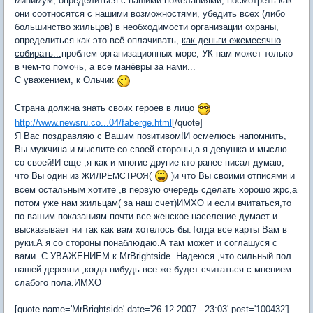
минимум, определиться с нашими пожеланиями, посмотреть как
они соотносятся с нашими возможностями, убедить всех (либо
большинство жильцов) в необходимости организации охраны,
определиться как это всё оплачивать,
как деньги ежемесячно
собирать...
проблем организационных море, УК нам может только
в чем-то помочь, а все манёвры за нами...
С уважением, к Ольчик
Страна должна знать своих героев в лицо
http://www.newsru.co...04/faberge.html
[/quote]
Я Вас поздравляю с Вашим позитивом!И осмелюсь напомнить,
Вы мужчина и мыслите со своей стороны,а я девушка и мыслю
со своей!И еще ,я как и многие другие кто ранее писал думаю,
что Вы один из
(
)и что Вы своими отписями и
ЖИЛРЕМСТРОЯ
всем остальным хотите ,в первую очередь сделать хорошо жрс,а
потом уже нам жильцам( за наш счет)ИМХО и если вчитаться,то
по вашим показаниям почти все женское население думает и
высказывает ни так как вам хотелось бы.Тогда все карты Вам в
руки.А я со стороны понаблюдаю.А там может и соглашуся с
вами. С УВАЖЕНИЕМ к MrBrightside. Надеюся ,что сильный пол
нашей деревни ,когда нибудь все же будет считаться с мнением
слабого пола.ИМХО
[quote name='MrBrightside' date='26.12.2007 - 23:03' post='100432']