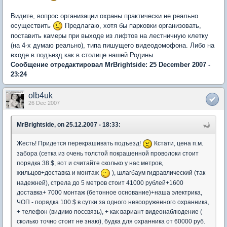
Видите, вопрос организации охраны практически не реально
осуществить
Предлагаю, хотя бы парковки организовать,
поставить камеры при выходе из лифтов на лестничную клетку
(на 4-х думаю реально), типа пишущего видеодомофона. Либо на
входе в подъезд как в столице нашей Родины.
Сообщение отредактировал MrBrightside: 25 December 2007 -
23:24
olb4uk
26 Dec 2007
MrBrightside, on 25.12.2007 - 18:33:
Жесть! Придется перекрашивать подъезд!
Кстати, цена п.м.
забора (сетка из очень толстой покрашенной проволоки стоит
порядка 38 $, вот и считайте сколько у нас метров,
жильцов+доставка и монтаж
), шлагбаум гидравлический (так
надежней), стрела до 5 метров стоит 41000 рублей+1600
доставка+ 7000 монтаж (бетонное основание)+наша электрика,
ЧОП - порядка 100 $ в сутки за одного невооруженного охранника,
+ телефон (видимо поссвязь), + как вариант видеонаблюдение (
сколько точно стоит не знаю), будка для охранника от 60000 руб.