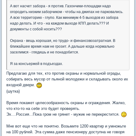
А вот насчет забора - я против. Газончики-площадки надо
огородить низким заборчиком - чтобы на джипах не парковались.
А всю территорию - глупо. Как минимум 4-5 выходов из забора
надо делать. И что - на каждом выходе КПП делать??? И
документы с собой носить???
Охрана - вещь хорошая, но трудо- и финансовозатратная. В
ближайшее время нам не грозит. А дальше когда нормально
заселимся - глядишь и не понадобится.
Я за консъержей в подъездах.
Предлагаю для тех, кто против охраны и нормальной ограды,
собирать весь мусор от пьяной молодежи и складывать около их
входной двери.
(шутка)
Время покажет целесообразность охраны и ограждения. Жалко,
что кто-то на себе это будет проверять.
Эх....Россия...Пока гром не грянет - мужик не перекрестится.
Мне вот еще что не понятно. Возьмите 1200 квартир и умножьте
на 100 рублей. Эта сумма даже пенсионеру доступна не говоря