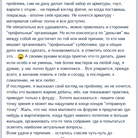
проблема, сам на дачу делал такой забор из арматуры, гнул,
варили с отцом... на первый взгляд фигня, но когда поставишь,
покрасишь - вполне себе красиво. Не хочется арматуру -
материалов сейчас полно и все доступно.
Не обязательно все удешевлять, можно привлекать и сторонние
"профильные" организации. Но если консенсуса по "деньгам" мы
между собой не достигнет по той или иной причине, то кто нам
мешает организовать "профильные" субботники, где и общее
дело можно сделать, и познакомиться, и отметить опосля все
это...
А своими руками всегда приятно что-то делать, даже
если особо и не умеешь, тем более мастеров на любой лад, я
думаю, у нас полно будет в комплексе... Все упирается, прежде
всего, в желание помочь и себе и соседу, а последнее, к
сожалению, не все любят...
И последнее, я высказал свой взгляд на проблему, но не хочется,
чтобы это вызвало жаркие дебаты, ибо, как показывает практика,
приводит только к флуду... Хотите высказаться - пишите свою
точку зрения и может мы нащупаем в конце концов "отправную
точку". Жаль, что нас пока маловато на форуме и предлагаю где-
нибудь в марте/апреле, когда будет немного потеплее и больше
жильцов, организовать что-то типа собрания, где и попытаться
осветить наиболее актуальные вопросы...
Всем удачи и терпения... осталось совсем чуть-чуть до