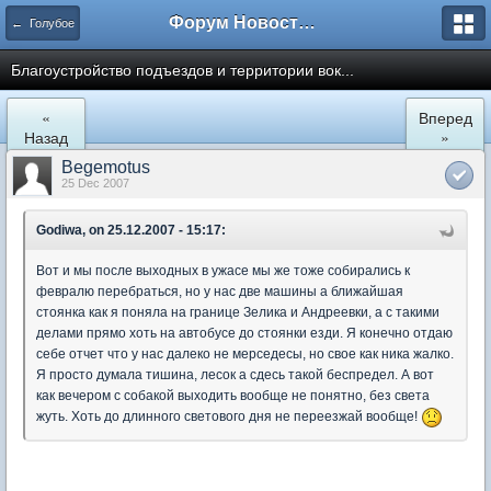
Форум Новостройки
← Голубое
Благоустройство подъездов и территории вок...
«
Вперед
Назад
»
Begemotus
25 Dec 2007
Godiwa, on 25.12.2007 - 15:17:
Вот и мы после выходных в ужасе мы же тоже собирались к
февралю перебраться, но у нас две машины а ближайшая
стоянка как я поняла на границе Зелика и Андреевки, а с такими
делами прямо хоть на автобусе до стоянки езди. Я конечно отдаю
себе отчет что у нас далеко не мерседесы, но свое как ника жалко.
Я просто думала тишина, лесок а сдесь такой беспредел. А вот
как вечером с собакой выходить вообще не понятно, без света
жуть. Хоть до длинного светового дня не переезжай вообще!