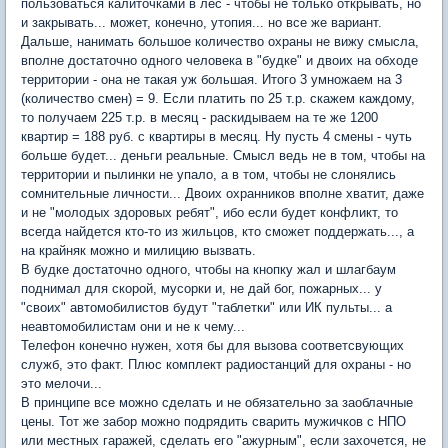
пользоваться калиточками в лес - чтобы не только открывать, но
и закрывать... может, конечно, утопия... но все же вариант.
Дальше, нанимать большое количество охраны не вижу смысла,
вполне достаточно одного человека в "будке" и двоих на обходе
территории - она не такая уж большая. Итого 3 умножаем на 3
(количество смен) = 9. Если платить по 25 т.р. скажем каждому,
то получаем 225 т.р. в месяц - раскидываем на те же 1200
квартир = 188 руб. с квартиры в месяц. Ну пусть 4 смены - чуть
больше будет... деньги реальные. Смысл ведь не в том, чтобы на
территории и пылинки не упало, а в том, чтобы не слонялись
сомнительные личности... Двоих охранников вполне хватит, даже
и не "молодых здоровых ребят", ибо если будет конфликт, то
всегда найдется кто-то из жильцов, кто сможет поддержать..., а
на крайняк можно и милицию вызвать.
В будке достаточно одного, чтобы на кнопку жал и шлагбаум
поднимал для скорой, мусорки и, не дай бог, пожарных... у
"своих" автомобилистов будут "таблетки" или ИК пульты... а
неавтомобилистам они и не к чему...
Телефон конечно нужен, хотя бы для вызова соответсвующих
служб, это факт. Плюс комплект радиостанций для охраны - но
это мелочи...
В принципе все можно сделать и не обязательно за заоблачные
цены. Тот же забор можно подрядить сварить мужичков с НПО
или местных гаражей, сделать его "ажурным", если захочется, не