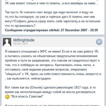
УК нам может только в чем-то помочь, а все манёвры за нами...
Так пусть Ук сначало свет везде где надо включит и воду не
то,что бы холодную ,но уже и горячую даст.А помочь они чем
могут?Собрать деньги,сразу взять себе зарплатку,а на остальное
что то организовать?
Сообщение отредактировал olb4uk: 27 December 2007 - 19:39
MrBrightside
28 Dec 2007
Я никакого отношения к ЖРС не имею! Если я не хаю работу УК,
а пытаюсь указать на объективные предпосылки возникновения
проблем и пути их разрешения, это совсем не свидетельствует о
том, что я лоббирую их интересы. Критиковать очень легко, а
отстаивать своё видение решения вопросов, оперативно
"общаться" с УК, брать на себя ответственность очень непросто и
, как выясняется, неблагодарно.
Вот такие как вы (Ольчик) сделали революцию 1917 года, в то
время как интеллигенция между собой не могла договориться.
"Вся власть Советам!"
И мне почему то сразу на ум приходят ваши сегодняшние тезисы.