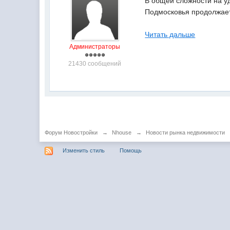
В общей сложности на уд
Подмосковья продолжает 
Читать дальше
Администраторы
21430 сообщений
Форум Новостройки
→
Nhouse
→
Новости рынка недвижимости
Изменить стиль
Помощь