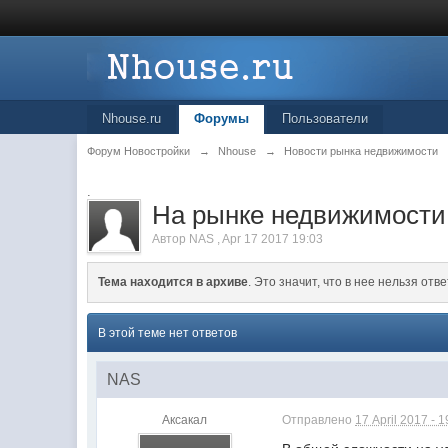
Nhouse.ru
Форумы
Пользователи
Форум Новостройки
→
Nhouse
→
Новости рынка недвижимости
.
На рынке недвижимости
Автор
NAS
,
Apr 17 2017 19:03
Тема находится в архиве
. Это значит, что в нее нельзя отве
В этой теме нет ответов
NAS
Аксакал
Отправлено
17 April 2017 - 1