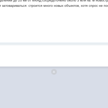
алении до 20 км от МКАД сосредоточено около 3 млн кв. м новост
затовариваться: строится много новых объектов, хотя спрос не п