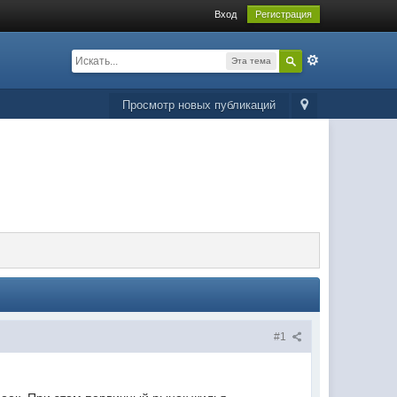
Вход
Регистрация
Эта тема
Просмотр новых публикаций
#1