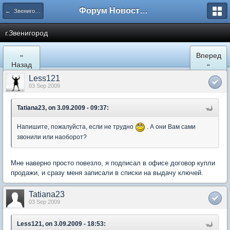
Форум Новостройки
← Звенигород
г.Звенигород
«
Вперед
Назад
»
Less121
03 Sep 2009
Tatiana23, on 3.09.2009 - 09:37:
Напишите, пожалуйста, если не трудно
. А они Вам сами
звонили или наоборот?
Мне наверно просто повезло, я подписал в офисе договор купли
продажи, и сразу меня записали в списки на выдачу ключей.
Tatiana23
03 Sep 2009
Less121, on 3.09.2009 - 18:53: