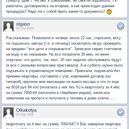
субботу. Дом 7. Но мы, к сожалению, не смогли подъехать, т.к.
работали, договорились на вторник, а как происходит данная
процедура? Надо ли с собой брать какие-то документы?
olgaso
06 Sep 2009
Рассказываю. Позвонили в четверг около 22 час, спросили, могу
ли подъехать завтра (т.е. в пятницу) посмотреть кв-ру, проверить
на предмет "все цело и открывается". Записали серию счетчиков
на воду и их показания. На все потратили 30 мин, но меня
отругали, что долго, так, мол, 20 чел неделю обслуживать будут
(я все с разными вопросами приставала). А в субботу нужно было
подъехать в управляющую компанию. Приехала, подписала Акт
приемки квартиры, составили с упр. компанией договор (он
типовой), вручили мне квитанцию на вывоз мусора и что-то еще
на 5019 руб 84 коп (оплатила у них без %) и квартплату за 4 мес
на сумму 7050-64 (оплатила в сбербанке рядом), написала
заявление на пропуск и получила у техника в доме ключи.......
Olkakotya
06 Sep 2009
квартплату за 4 мес на сумму 7050-64? У Вас наверное квартира