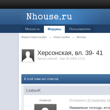
Nhouse.ru
Форумы
Пользователи
Форум Новостройки
→
Новостройки
→
Москва
.
Херсонская, вл. 39- 41
Автор
LiobovK
,
Sep 30 2005 13:31
В этой теме нет ответов
LiobovK
Новичок
Отправлено
30 September 20
Уважаемые господа, есть