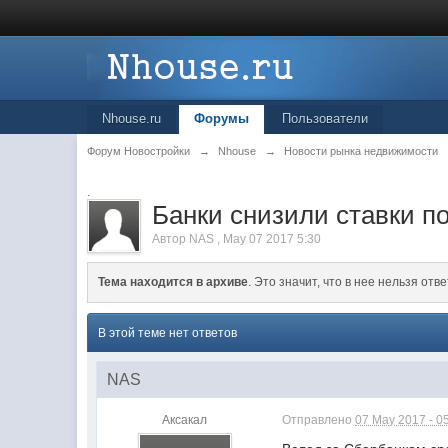
Nhouse.ru
Форумы
Пользователи
Форум Новостройки
→
Nhouse
→
Новости рынка недвижимости
.
Банки снизили ставки по
Автор
NAS
,
May 07 2017 5:30
Тема находится в архиве
. Это значит, что в нее нельзя отве
В этой теме нет ответов
NAS
Аксакал
Отправлено
07 May 2017 - 0