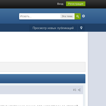
Вход
Регистрация
Эта тема
Просмотр новых публикаций
#1