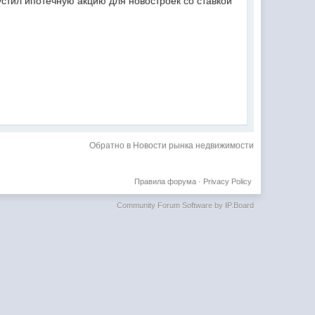
устил ипотечную акцию для новостроек со ставкой
Обратно в Новости рынка недвижимости
Правила форума
·
Privacy Policy
Community Forum Software by IP.Board