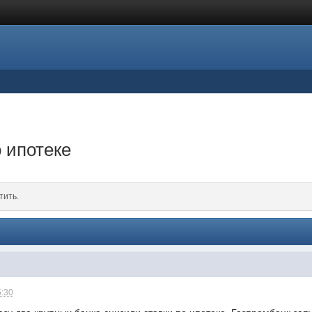
 ипотеке
тить.
5:30