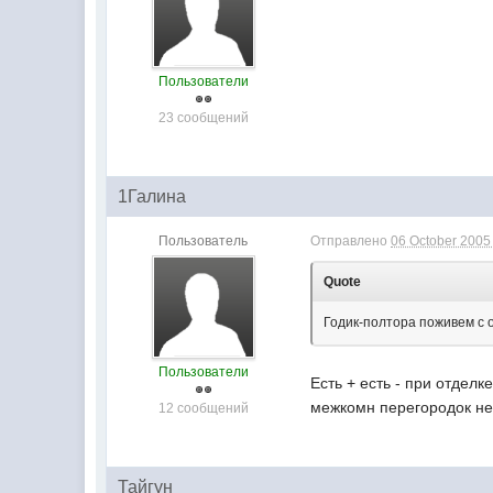
Пользователи
23 сообщений
1Галина
Пользователь
Отправлено
06 October 2005 
Quote
Годик-полтора поживем с о
Пользователи
Есть + есть - при отдел
межкомн перегородок не
12 сообщений
Тайгун