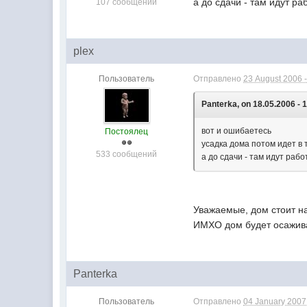
а до сдачи - там идут ра
107 сообщений
plex
Пользователь
Отправлено
23 August 2006 -
Panterka, on 18.05.2006 - 
вот и ошибаетесь
Постоялец
усадка дома потом идет в 
533 сообщений
а до сдачи - там идут рабо
Уважаемые, дом стоит на
ИМХО дом будет осажива
Panterka
Пользователь
Отправлено
04 January 2007 