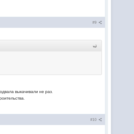
#9
одвала выкачивали не раз.
роительства.
#10