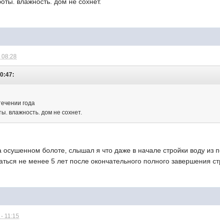
боты. влажность. дом не сохнет.
 08:28
10:47:
течении года
ты. влажность. дом не сохнет.
 осушенном болоте, слышал я что даже в начале стройки воду из п
ться не менее 5 лет после окончательного полного завершения ст
- 11:15