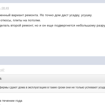
- 08:49
ченный вариант ремонта. Но точно дом даст усадку, усушку.
откосы, плиты на потолке.
делать второй ремонт, но и он еще подвергнется небольшому разр
9:47
8:
рмы сдают дома в эксплуатацию в такие сроки они не только успевают усадку
в течении года