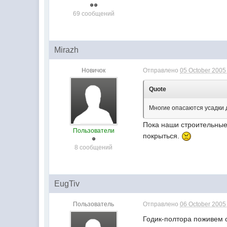
69 сообщений
Mirazh
Новичок
Отправлено
05 October 2005 
Quote
Многие опасаются усадки 
Пока наши строительные 
Пользователи
покрыться.
8 сообщений
EugTiv
Пользователь
Отправлено
06 October 2005 
Годик-полтора поживем с