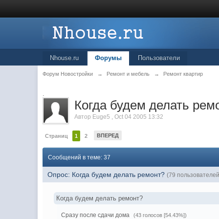
Nhouse.ru
Форумы
Пользователи
Форум Новостройки
→
Ремонт и мебель
→
Ремонт квартир
.
Когда будем делать рем
Автор
Euge5
,
Oct 04 2005 13:32
ВПЕРЕД
Страниц
1
2
Сообщений в теме: 37
Опрос: Когда будем делать ремонт?
(79 пользователе
Когда будем делать ремонт?
Сразу после сдачи дома
(43 голосов [54.43%])