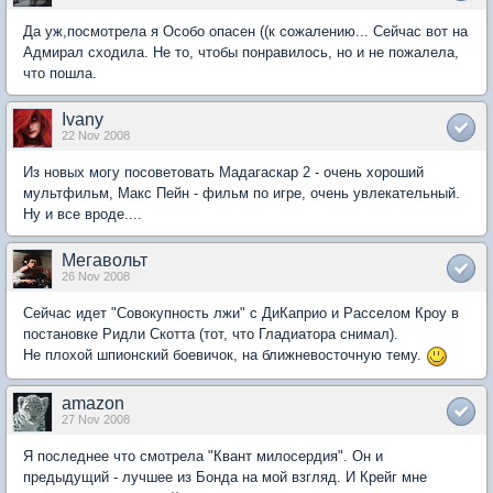
Да уж,посмотрела я Особо опасен ((к сожалению... Сейчас вот на
Адмирал сходила. Не то, чтобы понравилось, но и не пожалела,
что пошла.
Ivany
22 Nov 2008
Из новых могу посоветовать Мадагаскар 2 - очень хороший
мультфильм, Макс Пейн - фильм по игре, очень увлекательный.
Ну и все вроде....
Мегавольт
26 Nov 2008
Сейчас идет "Совокупность лжи" с ДиКаприо и Расселом Кроу в
постановке Ридли Скотта (тот, что Гладиатора снимал).
Не плохой шпионский боевичок, на ближневосточную тему.
amazon
27 Nov 2008
Я последнее что смотрела "Квант милосердия". Он и
предыдущий - лучшее из Бонда на мой взгляд. И Крейг мне