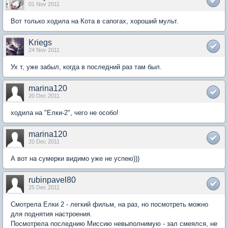
01 Nov 2011
Вот только ходила на Кота в сапогах, хороший мульт.
Kriegs
24 Nov 2011
Ух т, уже забыл, когда в последний раз там был.
marina120
20 Dec 2011
ходила на "Елки-2", чего не особо!
marina120
20 Dec 2011
А вот на сумерки видимо уже не успею)))
rubinpavel80
25 Dec 2011
Смотрела Елки 2 - легкий фильм, на раз, но посмотреть можно
для поднятия настроения.
Посмотрела последнию Миссию невыполнимую - зал смеялся, не