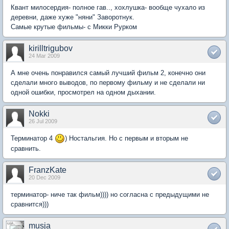
Квант милосердия- полное гав.., хохлушка- вообще чухало из
деревни, даже хуже "няни" Заворотнук.
Самые крутые фильмы- с Микки Рурком
kirilltrigubov
24 Mar 2009
А мне очень понравился самый лучший фильм 2, конечно они
сделали много выводов, по первому фильму и не сделали ни
одной ошибки, просмотрел на одном дыхании.
Nokki
26 Jul 2009
Терминатор 4
) Ностальгия. Но с первым и вторым не
сравнить.
FranzKate
20 Dec 2009
терминатор- ниче так фильм)))) но согласна с предыдущими не
сравнится)))
musja