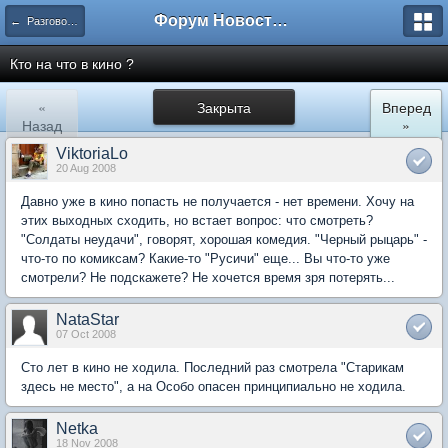
Форум Новостройки
← Разговоры обо всем
Кто на что в кино ?
«
Закрыта
Вперед
Назад
»
ViktoriaLo
20 Aug 2008
Давно уже в кино попасть не получается - нет времени. Хочу на
этих выходных сходить, но встает вопрос: что смотреть?
"Солдаты неудачи", говорят, хорошая комедия. "Черный рыцарь" -
что-то по комиксам? Какие-то "Русичи" еще... Вы что-то уже
смотрели? Не подскажете? Не хочется время зря потерять...
NataStar
07 Oct 2008
Сто лет в кино не ходила. Последний раз смотрела "Старикам
здесь не место", а на Особо опасен принципиально не ходила.
Netka
18 Nov 2008