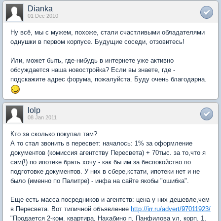
Dianka
01 Dec 2010
Ну всё, мы с мужем, похоже, стали счастливыми обладателями
однушки в первом корпусе. Будущие соседи, отзовитесь!
Или, может быть, где-нибудь в интернете уже активно
обсуждается наша новостройка? Если вы знаете, где -
подскажите адрес форума, пожалуйста. Буду очень благодарна.
lolp
08 Jan 2011
Кто за сколько покупал там?
А то стал звонить в пересвет: началось: 1% за оформление
документов (комиссия агентству Пересвета) + 70тыс. за то,что я
сам(!) по ипотеке брать хочу - как бы им за беспокойство по
подготовке документов. У них в сбере,кстати, ипотеки нет и не
было (именно по Палитре) - инфа на сайте якобы "ошибка".
Еще есть масса посредников и агентств: цена у них дешевле,чем
в Пересвета. Вот типичной объявление
http://irr.ru/advert/97011923/
"Продается 2-ком. квартира, Нахабино п, Панфилова ул, корп. 1,