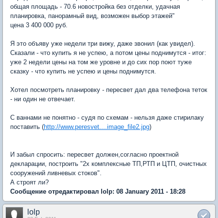
общая площадь - 70.6 новостройка без отделки, удачная
планировка, панорамный вид, возможен выбор этажей"
цена 3 400 000 руб.
Я это объяву уже недели три вижу, даже звонил (как увидел).
Сказали - что купить я не успею, а потом цены поднимутся - итог:
уже 2 недели цены на том же уровне и до сих пор поют туже
сказку - что купить не успею и цены поднимутся.
Хотел посмотреть планировку - пересвет дал два телефона теток
- ни один не отвечает.
С ваннами не понятно - судя по схемам - нельзя даже стирилаку
поставить (
http://www.peresvet....image_file2.jpg
)
И забыл спросить: пересвет должен,согласно проектной
декларации, построить "2х комплексные ТП,РТП и ЦТП, очистных
сооружений ливневых стоков".
А строят ли?
Сообщение отредактировал lolp: 08 January 2011 - 18:28
lolp