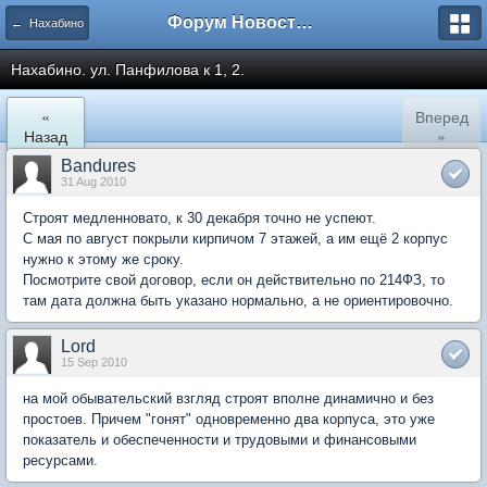
Форум Новостройки
← Нахабино
Нахабино. ул. Панфилова к 1, 2.
«
Вперед
Назад
»
Bandures
31 Aug 2010
Строят медленновато, к 30 декабря точно не успеют.
С мая по август покрыли кирпичом 7 этажей, а им ещё 2 корпус
нужно к этому же сроку.
Посмотрите свой договор, если он действительно по 214ФЗ, то
там дата должна быть указано нормально, а не ориентировочно.
Lord
15 Sep 2010
на мой обывательский взгляд строят вполне динамично и без
простоев. Причем "гонят" одновременно два корпуса, это уже
показатель и обеспеченности и трудовыми и финансовыми
ресурсами.