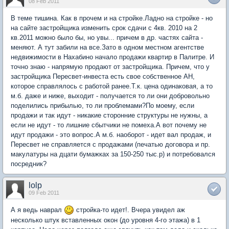
08 Feb 2011
В теме тишина. Как в прочем и на стройке.Ладно на стройке - но
на сайте застройщика изменить срок сдачи с 4кв. 2010 на 2
кв.2011 можно было бы, но увы... причем в др. частях сайта -
меняют. А тут забили на все.Зато в одном местном агентстве
недвижимости в Нахабино начало продажи квартир в Палитре. И
точно знаю - напрямую продают от застройщика. Причем, что у
застройщика Пересвет-инвеста есть свое собственное АН,
которое справлялось с работой ранее.Т.к. цена одинаковая, а то
м.б. даже и ниже, выходит - получается то ли они добровольно
поделились прибылью, то ли проблемами?По моему, если
продажи и так идут - никакие сторонние структуры не нужны, а
если не идут - то лишние сбытчики не помеха.А вот почему не
идут продажи - это вопрос.А м.б. наоборот - идет вал продаж, и
Пересвет не справляется с продажами (печатью договора и пр.
макулатуры на дцати бумажках за 150-250 тыс.р) и потребовался
посредник?
lolp
09 Feb 2011
А я ведь наврал
стройка-то идет!. Вчера увидел аж
несколько штук вставленных окон (до уровня 4-го этажа) в 1