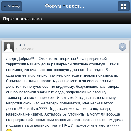
Форум Новостройки
← Мытищи
Паркинг около дома
Taffi
01 Sep 2008
Люди Добрые!!!!!! Это что же твориться! На придомовой
территории нашего дома развернули платную стоянку!!!!! как я
понимаю, изначально построенную для нас. Так ладно бы
сдавали ее тихо мирно, так нет, они еще и знаков понатыкали.
Сначала пытались продать данные места за баснословные
деньги, что получалось, по-видимому, безуспешно, так теперь,
они понаставили знаки у въезда, запрещающие стоянку
транспорта около парковки. Я вот уже 2 года ставлю машину
напротив окон, что же теперь получается, мне нельзя этого
делать!!! Как быть???? Ведь всем места, около подъезда,
наверняка не хватит. Хотелось бы уточнить, а могут ли вообще
на придомовой территории запретить парковаться жителям дома
и сдавать за отдельную плату НАШИ парковочные места?????