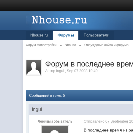
Nhouse.ru
Форумы
Пользователи
Форум Новостройки
→
Nhouse
→
Обсуждение сайта и форума
.
Форум в последнее вре
Автор
Ingul
,
Sep 07 2008 10:40
Сообщений в теме: 5
Ingul
Ленивый обыватель
Отправлено
07 September 20
В последнее время из р