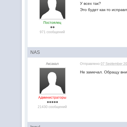
У всех так?
Это будет как-то исправ
Постоялец
971 сообщений
NAS
Аксакал
Отправлено
07 September 20
Не замечал. Обращу вн
Администраторы
21430 сообщений