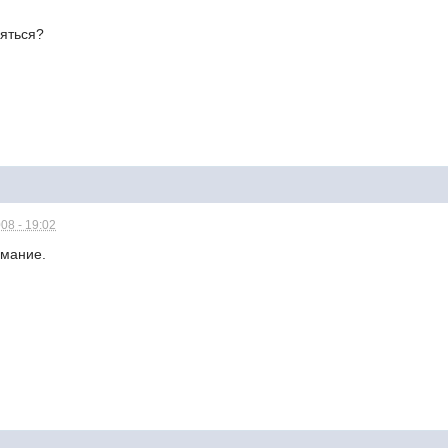
ляться?
08 - 19:02
имание.