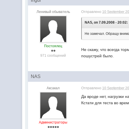
Ingul
Ленивый обыватель
Отправлено
10 September 20
NAS, on 7.09.2008 - 20:02:
Не замечал. Обращу вним
Постоялец
Не скажу, что всегда то
971 сообщений
пошустрей было.
NAS
Аксакал
Отправлено
10 September 20
Да вроде нет, нагрузки 
Кстати для теста во врем
Администраторы