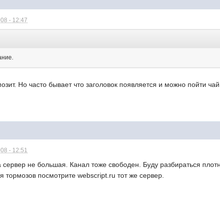
08 - 12:47
ание.
рмозит. Но часто бывает что заголовок появляется и можно пойти ч
08 - 12:51
на сервер не большая. Канал тоже свободен. Буду разбираться плот
я тормозов посмотрите webscript.ru тот же сервер.