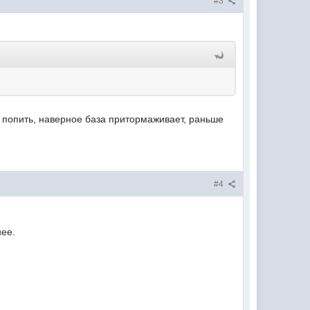
#3
ай попить, наверное база притормаживает, раньше
#4
нее.