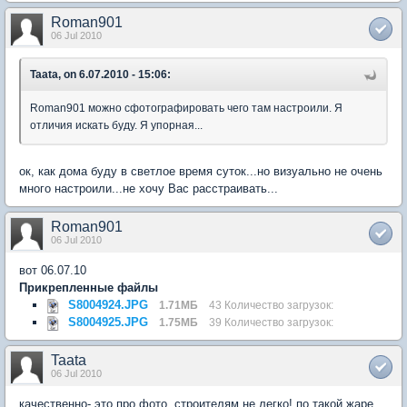
Roman901
06 Jul 2010
Taata, on 6.07.2010 - 15:06:
Roman901 можно сфотографировать чего там настроили. Я
отличия искать буду. Я упорная...
ок, как дома буду в светлое время суток...но визуально не очень
много настроили...не хочу Вас расстраивать...
Roman901
06 Jul 2010
вот 06.07.10
Прикрепленные файлы
S8004924.JPG
1.71МБ
43 Количество загрузок:
S8004925.JPG
1.75МБ
39 Количество загрузок:
Taata
06 Jul 2010
качественно- это про фото. строителям не легко! по такой жаре