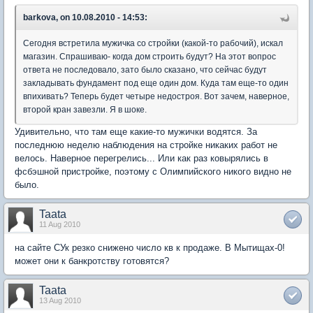
barkova, on 10.08.2010 - 14:53:
Сегодня встретила мужичка со стройки (какой-то рабочий), искал
магазин. Спрашиваю- когда дом строить будут? На этот вопрос
ответа не последовало, зато было сказано, что сейчас будут
закладывать фундамент под еще один дом. Куда там еще-то один
впихивать? Теперь будет четыре недостроя. Вот зачем, наверное,
второй кран завезли. Я в шоке.
Удивительно, что там еще какие-то мужички водятся. За
последнюю неделю наблюдения на стройке никаких работ не
велось. Наверное перегрелись... Или как раз ковырялись в
фсбэшной пристройке, поэтому с Олимпийского никого видно не
было.
Taata
11 Aug 2010
на сайте СУк резко снижено число кв к продаже. В Мытищах-0!
может они к банкротству готовятся?
Taata
13 Aug 2010