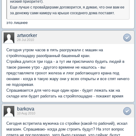
низкий приоритет).
Еще лучше с провайдерами договорится, я думаю, что они вам ее
за денежку сами камеру на крыше соседнего дома поставят.
это лишнее
artworker
28 Jul 2010
Сегодня утром часов в пять разгружали с машин на
стройплощадку разобранный башенный кран.
Стройка длится три года - а тут им приспичило будить людей в
такое раннее утро - другого времени не нашлось - вы
представляете грохот железа и лязг работающего крана под
окнами - когда в такую жару они у всех открыты и все спят ничего
не подозревая.
Спрашивается для чего еще один кран - будет лежать как на
складе или будет работать на стройплощадке - покажет время
barkova
10 Aug 2010
Сегодня встретила мужичка со стройки (какой-то рабочий), искал
магазин. Спрашиваю- когда дом строить будут? На этот вопрос
ответа не последовало, зато было сказано, что сейчас будут