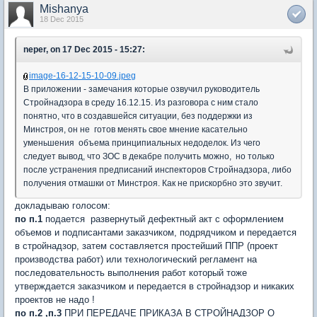
Mishanya
18 Dec 2015
neper, on 17 Dec 2015 - 15:27:
image-16-12-15-10-09.jpeg
В приложении - замечания которые озвучил руководитель
Стройнадзора в среду 16.12.15. Из разговора с ним стало
понятно, что в создавшейся ситуации, без поддержки из
Минстроя, он не готов менять свое мнение касательно
уменьшения объема принципиальных недоделок. Из чего
следует вывод, что ЗОС в декабре получить можно, но только
после устранения предписаний инспекторов Стройнадзора, либо
получения отмашки от Минстроя. Как не прискорбно это звучит.
докладываю голосом:
по п.1
подается развернутый дефектный акт с оформлением
объемов и подписантами заказчиком, подрядчиком и передается
в стройнадзор, затем составляется простейший ППР (проект
производства работ) или технологический регламент на
последовательность выполнения работ который тоже
утверждается заказчиком и передается в стройнадзор и никаких
проектов не надо !
по п.2 ,п.3
ПРИ ПЕРЕДАЧЕ ПРИКАЗА В СТРОЙНАДЗОР О