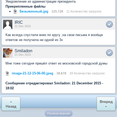
Уведомление из администрации президента.
Прикрепленные файлы
Безымянный.jpg
125.72К
11 Количество загрузок:
IRIC
21 Dec 2015
Как всегда спустили вниз по кругу ,на свои письма я вообще
ответов не получила ни одной из 3х
Smiladon
21 Dec 2015
Мне тоже сегодня пришёл ответ из московской городской думы
image-21-12-15-06-00.jpeg
38.67К
39 Количество загрузок:
Сообщение отредактировал Smiladon: 21 December 2015 -
18:02
«
Вперед
Назад
»
Полная версия