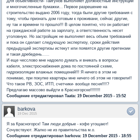
Для объективности- Тайгунов выполняет должностные инструкции
и многочисленные бумажки... Первое разрешение на
строительство выдано 2006 году, тогда были другие требования с
тому, чтобы признать дом готовым к проживани, сейчас другие,
ну так и времени то прошло!!! В целом понятно, что он работает
на гражданской работе за зарплату, а ответственность несет
уголовную. Но застройщик не выполняет весь объем требований
и пока он сделает следующую экспертизу, сроки действия
предыдущей экспертизы истекут или появятся другие претензии
и такая дребедень......
И еще чесслово мне надоело думать и вникать в вопросы
кабеля, элекстроснабжения дома по постоянной схеме,
гидроизоляции влажных помещений!!! Я ничего в этом не
понимаю, при покупке квартиры мне ничего об этом не говорили!!
Что такое РВ, ЗОС, ИТП, счетчики- вообще песня!!!!?
Предлагаю массово выйдти в Красногорске!!!!!!!!
Сообщение отредактировал Taata: 19 December 2015 - 15:52
barkova
19 Dec 2015
Я за Красногорск! Там люди добрые - кофе угощают!
Сочувствуют. Жалко не из правительства м.о.
Сообщение отредактировал barkova: 19 December 2015 - 18:55