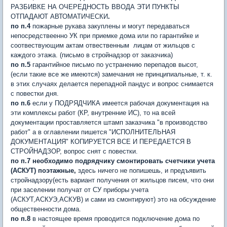
РАЗБИВКЕ НА ОЧЕРЕДНОСТЬ ВВОДА ЭТИ ПУНКТЫ
ОТПАДАЮТ АВТОМАТИЧЕСКИ
.
по п.4
пожарные рукава закуплены и могут передаваться
непосредствеенно УК при приемке дома или по гарантийке и
соотвествующим актам отвественным лицам от жильцов с
каждого этажа. (письмо в стройнадзор от заказчика)
по п.5
гарантийное письмо по устранению перепадов высот,
(если такие все же имеются) замечания не принципиальные, т. к.
в этих случаях делается перепадной пандус и вопрос снимается
с повестки дня.
по п.6
если у ПОДРЯДЧИКА имеется рабочая документация на
эти комплексы работ (КР, внутренние ИС), то на всей
документации проставляется штамп заказчика "в производство
работ" а в оглавлении пишется "ИСПОЛНИТЕЛЬНАЯ
ДОКУМЕНТАЦИЯ" КОПИРУЕТСЯ ВСЕ И ПЕРЕДАЕТСЯ В
СТРОЙНАДЗОР, вопрос снят с повестки.
по п.7 необходимо подрядчику смонтировать счетчики учета
(АСКУТ) поэтажные,
здесь ничего не попишешь, и предъявить
стройнадзору(есть вариант получения от жильцов писем, что они
при заселении получат от СУ приборы учета
(АСКУТ,АСКУЭ,АСКУВ) и сами из смонтируют) это на обсуждение
общественности дома.
по п.8
в настоящее время проводится подключение дома по