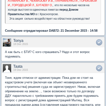
АТАМАНОВУ В., ЧЕКМАЗОВУ И.В., ПАРАМИЕНКО И., ГОРЬКОВОЙ
И., ГОРОДЕЦКОЙ Л., БУГАЕВУ О
., кто по несколько часов на
холоде выстоял в одиночных пикетах
перед Домом
Правительства МО
в г. Красногорске.
Эта акция сильно воздействует на областное руководство!
Сообщение отредактировал DAB72: 21 December 2015 - 14:58
Tonya
18 Dec 2015
А как быть с БТИ? С кого спрашивать? Надо и этот вопрос
поднимать.
Taata
19 Dec 2015
Тоня, ждем отписки от администрации. Пока дом не стоит на
кадастровом учете (включая как объект незавершенного
строительства) решения суда не зарегистрируют. Никак, включая
обременение на землю..., такое возможно только по договору
ДДУ. параллельно с требованием принять дом будем поднимать
вопрос с регистрацией дома администрацией Мытищ. Вся
процедура оценки дома (составления кадастрового паспорта, или