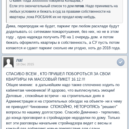
О каких тогда 30000000 говорила Кольцова,?
Если это окончательный список то дом
готов
. Надо принимать на
любых условиях и бежать в суд за правами собственности на
квартиры ,пока РОСБАНК их не продал кому нибудь.
Дима, перепродаж не будет, паркинг при любом раскладе будут
доделывать сс ситемами пожаротушения, без них, но не в этом
году , одна надежда получить РВ на 1 очередь дом. и потом
бежать оформлять квартиры в собственность, а СУ пусть потом
копаются и сдают паркинг сколько им угодно, хоть до 2018 года.
лаг
18 Dec 2015
СПАСИБО ВСЕМ , КТО ПРИШЕЛ ПОБОРОТЬСЯ ЗА СВОИ
КВАРТИРЫ НА МАССОВЫЙ ПИКЕТ 16.12.!!!
Общее мнение: в дальнейшем надо также сплоченно ходить по
кабинетам чиновников! И здорово, что выплеснулись эмоции!
Деловые , спокойные встречи - на строительных днях в
Администрации и на строительных обходах на объекте- ни к чему
не приводят! Чиновники СПОКОЙНО, НЕТОРОПЯСЬ "решают"
вопросы по нашему долгострою. Спасибо Демченко - терпеливо,
до конца проговорил в стройнадзоре недоделки по дому. Только
вот эти разговоры начальник стройнадзора ведет с весны и
каждый раз добавляет новые препятствия для сдачи.