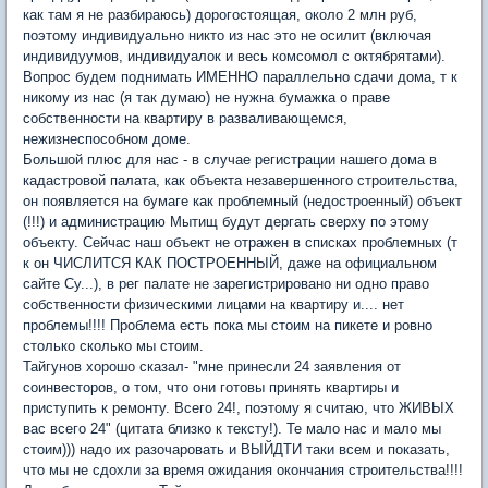
как там я не разбираюсь) дорогостоящая, около 2 млн руб,
поэтому индивидуально никто из нас это не осилит (включая
индивидуумов, индивидуалок и весь комсомол с октябрятами).
Вопрос будем поднимать ИМЕННО параллельно сдачи дома, т к
никому из нас (я так думаю) не нужна бумажка о праве
собственности на квартиру в разваливающемся,
нежизнеспособном доме.
Большой плюс для нас - в случае регистрации нашего дома в
кадастровой палата, как объекта незавершенного строительства,
он появляется на бумаге как проблемный (недостроенный) объект
(!!!) и администрацию Мытищ будут дергать сверху по этому
объекту. Сейчас наш объект не отражен в списках проблемных (т
к он ЧИСЛИТСЯ КАК ПОСТРОЕННЫЙ, даже на официальном
сайте Су...), в рег палате не зарегистрировано ни одно право
собственности физическими лицами на квартиру и.... нет
проблемы!!!! Проблема есть пока мы стоим на пикете и ровно
столько сколько мы стоим.
Тайгунов хорошо сказал- "мне принесли 24 заявления от
соинвесторов, о том, что они готовы принять квартиры и
приступить к ремонту. Всего 24!, поэтому я считаю, что ЖИВЫХ
вас всего 24" (цитата близко к тексту!). Те мало нас и мало мы
стоим))) надо их разочаровать и ВЫЙДТИ таки всем и показать,
что мы не сдохли за время ожидания окончания строительства!!!!