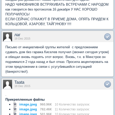
НАДО ЧИНОВНИКОВ ВСТРЯХИВАТЬ ВСТРЕЧАМИ С НАРОДОМ
как говорится без протоколов.16 декабря У НАС ХОРОШО
ПОЛУЧИЛОСЬ!
ЕСЛИ СЕЙЧАС ОТКАЖУТ В ПРИЕМЕ ДОМА, ОПЯТЬ ПРИДЕМ К
КОЛЬЦОВОЙ, АЗАРОВУ, ТАЙГУНОВУ !!!!
лаг
18 Dec 2015
Письмо от инициативной группы жителей с предложением
сдавать дом без гаража Киселев получил (звонил сегодня утром)
и обещал вновь поднять этот вопрос. Вновь, т.к. в Минстрое он
поднимался 2 года назад и был отказ. Просила акцентировать на
этом предложении в связи с усугубившейся ситуацией
(банкротство!).
Taata
18 Dec 2015
.
Прикрепленные файлы
image.jpeg
960.96К
10 Количество загрузок:
image.jpeg
782.46К
11 Количество загрузок:
image.jpeg
501.96К
10 Количество загрузок: