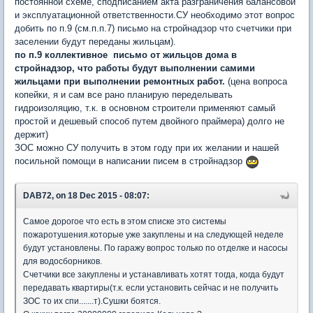
постоянной схеме, сподписанием акта разграничения балансовой
и эксплуатационной ответственности.СУ необходимо этот вопрос
добить по п.9 (см.п.п.7) письмо на стройнадзор что счетчики при
заселении будут переданы жильцам).
по п.9 коллективное письмо от жильцов дома в
стройнадзор, что работы будут выполнении самими
жильцами при выполнении ремонтных работ.
(цена вопроса
копейки, я и сам все рано планирую переделывать
гидроизоляцию, т.к. в основном строители применяют самый
простой и дешевый способ путем двойного праймера) долго не
держит)
ЗОС можно СУ получить в этом году при их желании и нашей
посильной помощи в написании писем в стройнадзор
DAB72, on 18 Dec 2015 - 08:07:
Самое дорогое что есть в этом списке это системы
пожаротушения.которые уже закуплены и на следующей неделе
будут установлены. По гаражу вопрос только по отделке и насосы
для водосборников.
Счетчики все закуплены и устанавливать хотят тогда, когда будут
передавать квартиры(т.к. если установить сейчас и не получить
ЗОС то их спи.......т).Сушки боятся.