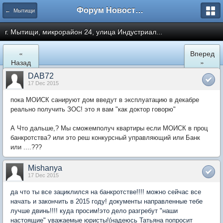
Форум Новостройки
← Мытищи
г. Мытищи, микрорайон 24, улица Индустриал...
«
Вперед
Назад
»
DAB72
17 Dec 2015
пока МОИСК санируют дом введут в эксплуатацию в декабре
реально получить ЗОС! это я вам "как доктор говорю"
А Что дальше,? Мы сможемполуч квартиры если МОИСК в проц
банкротства? или это реш конкурсный управляющий или Банк
или ....???
Mishanya
17 Dec 2015
да что ты все зациклился на банкротстве!!!! можно сейчас все
начать и закончить в 2015 году! документы направленные тебе
лучше двинь!!!! куда просим!это дело разгребут "наши
настоящие" уважаемые юристы!(надеюсь Татьяна попросит