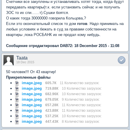
Счетчики все закуплены и устанавливать хотят тогда, когда будут
передавать квартиры(т.к. если установить сейчас и не получить
ЗОС то их спи.......т).Сушки боятся.
О каких тогда 30000000 говорила Кольцова,?
Если это окончательный список то дом
готов
. Надо принимать на
любых условиях и бежать в суд за правами собственности на
квартиры ,пока РОСБАНК их не продал кому нибудь.
Сообщение отредактировал DAB72: 18 December 2015 - 11:08
Taata
18 Dec 2015
50 человек!!! От 43 квартир!
Прикрепленные файлы
image.jpeg
605.7К
11 Количество загрузок:
image.jpeg
719.88К
10 Количество загрузок:
image.jpeg
682.96К
10 Количество загрузок:
image.jpeg
679.05К
9 Количество загрузок:
image.jpeg
657.28К
11 Количество загрузок:
image.jpeg
423.88К
11 Количество загрузок:
image.jpeg
537.25К
10 Количество загрузок:
image.jpeg
447.43К
8 Количество загрузок: