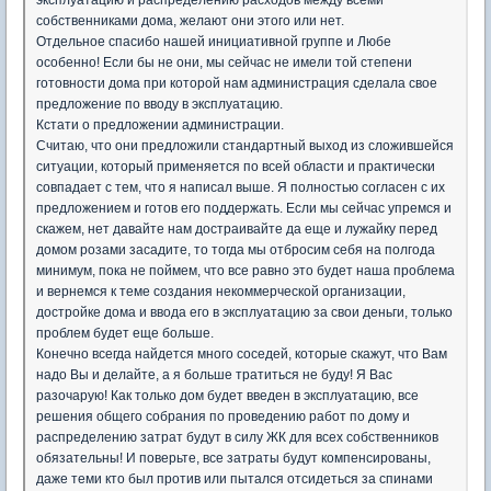
эксплуатацию и распределению расходов между всеми
собственниками дома, желают они этого или нет.
Отдельное спасибо нашей инициативной группе и Любе
особенно! Если бы не они, мы сейчас не имели той степени
готовности дома при которой нам администрация сделала свое
предложение по вводу в эксплуатацию.
Кстати о предложении администрации.
Считаю, что они предложили стандартный выход из сложившейся
ситуации, который применяется по всей области и практически
совпадает с тем, что я написал выше. Я полностью согласен с их
предложением и готов его поддержать. Если мы сейчас упремся и
скажем, нет давайте нам достраивайте да еще и лужайку перед
домом розами засадите, то тогда мы отбросим себя на полгода
минимум, пока не поймем, что все равно это будет наша проблема
и вернемся к теме создания некоммерческой организации,
достройке дома и ввода его в эксплуатацию за свои деньги, только
проблем будет еще больше.
Конечно всегда найдется много соседей, которые скажут, что Вам
надо Вы и делайте, а я больше тратиться не буду! Я Вас
разочарую! Как только дом будет введен в эксплуатацию, все
решения общего собрания по проведению работ по дому и
распределению затрат будут в силу ЖК для всех собственников
обязательны! И поверьте, все затраты будут компенсированы,
даже теми кто был против или пытался отсидеться за спинами