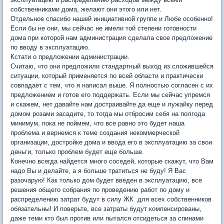
собственниками дома, желают они этого или нет.
Отдельное спасибо нашей инициативной группе и Любе особенно!
Если бы не они, мы сейчас не имели той степени готовности
дома при которой нам администрация сделала свое предложение
по вводу в эксплуатацию.
Кстати о предложении администрации.
Считаю, что они предложили стандартный выход из сложившейся
ситуации, который применяется по всей области и практически
совпадает с тем, что я написал выше. Я полностью согласен с их
предложением и готов его поддержать. Если мы сейчас упремся
и скажем, нет давайте нам достраивайте да еще и лужайку перед
домом розами засадите, то тогда мы отбросим себя на полгода
минимум, пока не поймем, что все равно это будет наша
проблема и вернемся к теме создания некоммерческой
организации, достройке дома и ввода его в эксплуатацию за свои
деньги, только проблем будет еще больше.
Конечно всегда найдется много соседей, которые скажут, что Вам
надо Вы и делайте, а я больше тратиться не буду! Я Вас
разочарую! Как только дом будет введен в эксплуатацию, все
решения общего собрания по проведению работ по дому и
распределению затрат будут в силу ЖК для всех собственников
обязательны! И поверьте, все затраты будут компенсированы,
даже теми кто был против или пытался отсидеться за спинами