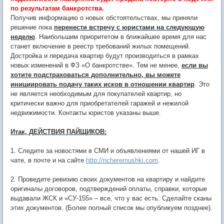
по результатам банкротства.
Получив информацию о новых обстоятельствах, мы приняли
решение пока
перенести встречу с юристами на следующую
неделю
. Наибольшим приоритетом в ближайшее время для нас
станет включение в реестр требований жилых помещений.
Достройка и передача квартир будут производиться в рамках
новых изменений в ФЗ «О банкротстве». Тем не менее,
если вы
хотите подстраховаться дополнительно, вы можете
инициировать подачу таких исков в отношении квартир
. Это
не является необходимым для покупателей квартир, но
критически важно для приобретателей гаражей и нежилой
недвижимости. Контакты юристов указаны выше.
Итак, ДЕЙСТВИЯ ПАЙЩИКОВ:
1. Следите за новостями в СМИ и объявлениями от нашей ИГ в
чате, в почте и на сайте
http://ncheremushki.com
.
2. Проведите ревизию своих документов на квартиру и найдите
оригиналы договоров, подтверждений оплаты, справки, которые
выдавали ЖСК и «СУ-155» – все, что у вас есть. Сделайте сканы
этих документов. (Более полный список мы опубликуем позднее).