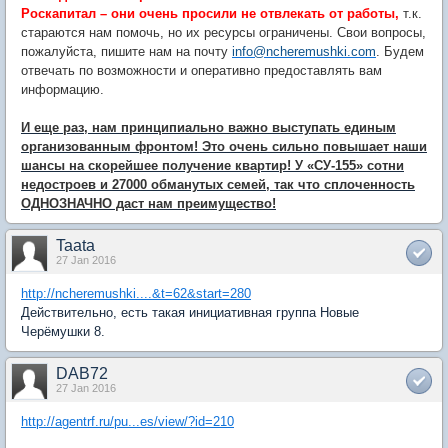
Роскапитал – они очень просили не отвлекать от работы,
т.к.
стараются нам помочь, но их ресурсы ограничены. Свои вопросы,
пожалуйста, пишите нам на почту
info@ncheremushki.com
. Будем
отвечать по возможности и оперативно предоставлять вам
информацию.
И еще раз, нам принципиально важно выступать единым
организованным фронтом! Это очень сильно повышает наши
шансы на скорейшее получение квартир! У «СУ-155» сотни
недостроев и 27000 обманутых семей, так что сплоченность
ОДНОЗНАЧНО даст нам преимущество!
Taata
27 Jan 2016
http://ncheremushki....&t=62&start=280
Действительно, есть такая инициативная группа Новые
Черёмушки 8.
DAB72
27 Jan 2016
http://agentrf.ru/pu...es/view/?id=210