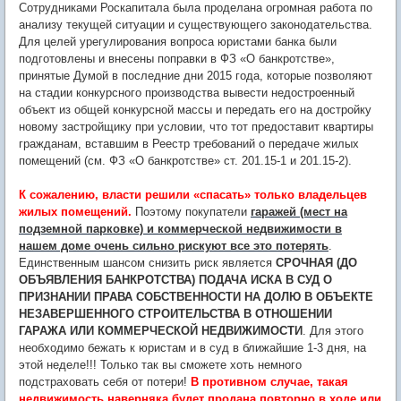
Сотрудниками Роскапитала была проделана огромная работа по
анализу текущей ситуации и существующего законодательства.
Для целей урегулирования вопроса юристами банка были
подготовлены и внесены поправки в ФЗ «О банкротстве»,
принятые Думой в последние дни 2015 года, которые позволяют
на стадии конкурсного производства вывести недостроенный
объект из общей конкурсной массы и передать его на достройку
новому застройщику при условии, что тот предоставит квартиры
гражданам, вставшим в Реестр требований о передаче жилых
помещений (см. ФЗ «О банкротстве» ст. 201.15-1 и 201.15-2).
К сожалению, власти решили «спасать» только владельцев
жилых помещений.
Поэтому покупатели
гаражей (мест на
подземной парковке) и коммерческой недвижимости в
нашем доме очень сильно рискуют все это потерять
.
Единственным шансом снизить риск является
СРОЧНАЯ (ДО
ОБЪЯВЛЕНИЯ БАНКРОТСТВА) ПОДАЧА ИСКА В СУД О
ПРИЗНАНИИ ПРАВА СОБСТВЕННОСТИ НА ДОЛЮ В ОБЪЕКТЕ
НЕЗАВЕРШЕННОГО СТРОИТЕЛЬСТВА В ОТНОШЕНИИ
ГАРАЖА ИЛИ КОММЕРЧЕСКОЙ НЕДВИЖИМОСТИ
. Для этого
необходимо бежать к юристам и в суд в ближайшие 1-3 дня, на
этой неделе!!! Только так вы сможете хоть немного
подстраховать себя от потери!
В противном случае, такая
недвижимость наверняка будет продана повторно в ходе или