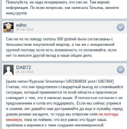
Пожалуйста, не надо игнорировать эти смс-ки. Там верная
информация. По всем вопросам, как написала Татьяна, звоните
иниц.группе.
edho
24 Jan 2016
Смс-ки по по поводу оплаты 500 рублей были согласованы с
большинством покупателей квартир, а так же с инициативной
группой поэтому если есть возможность то оплачивайте, если
нет то внесите другой вклад в наше общее дело.
DAB72
25 Jan 2016
[quote name='Курсков' timestamp='1453364834' post='1067364']
Считаю, что они предложили стандартный выход из сложившейся
ситуации, который применяется по всей области и практически
совпадает с тем, что я написал выше. Я полностью согласен с их
предложением и готов его поддержать. Если мы сейчас упремся
и скажем, нет давайте нам достраивайте да еще и лужайку перед
домом розами засадите, то тогда мы отбросим себя
на полгода
минимум
, пока не поймем, что все равно это будет наша
проблема и вернемся к теме создания некоммерческой