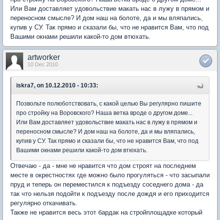
Или Вам доставляет удовольствие макать нас в лужу в прямом и
переносном смысле? И дом наш на болоте, да и мы вляпались,
купив у СУ. Так прямо и сказали бы, что не нравится Вам, что под
Вашими окнами решили какой-то дом втюхать.
artworker
10 Dec 2010
iskra7, on 10.12.2010 - 10:33:
Позвольте полюботствовать, с какой целью Вы регулярно пишите
про стройку на Воровского? Наша ветка вроде о другом доме...
Или Вам доставляет удовольствие макать нас в лужу в прямом и
переносном смысле? И дом наш на болоте, да и мы вляпались,
купив у СУ. Так прямо и сказали бы, что не нравится Вам, что под
Вашими окнами решили какой-то дом втюхать.
Отвечаю - да - мне не нравится что дом строят на последнем
месте в окрестностях где можно было прогуляться - что засыпали
пруд и теперь он переместился к подъезду соседнего дома - да
так что нельзя подойти к подъезду после дождя и его приходится
регулярно откачивать.
Также не нравится весь этот бардак на стройплощадке который