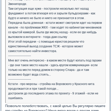
Звенигороде.
Там ситуация еще хуже - построили несколько лет назад
фундамент а потом втихаря его и зарыли бульдозерами - как
будто и ничего не было и никто не признается в этом .
Передача была длинная - кстати может смотрели идет на первом
канале - по проблемам ЖКХ - там ходят по кабинетам чиновников
со крытой камерой. Была где месяц назад - если ее где нибудь
выложили в интернете - тогда дам ссылку
Итог этой передачи - с помощью юристов решили что
единственный выход создание ТСЖ - которое может
самостоятельно найти инвестора.
-----------------------
Мне вот очень интересно - в каком месте будут копать под гаражи
- где они такое место нашли - здесь кругом коммуникации- если
только на месте перед домом в сторону Спара - да и там
возможно будет вода стоять...
-----------------------
Кстати - про морозы - стройка на Воровского у Красного кита
продолжается и при такой погоде...
достроили до последнего этажа по проекту - 9 этажей - если не
ошибаюсь
Позвольте полюботствовать, с какой целью Вы регулярно пишите
про стройку на Воровского? Наша ветка вроде о другом доме...