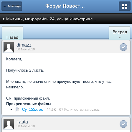
Форум Новостройки
← Мытищи
г. Мытищи, микрорайон 24, улица Индустриал...
«
Вперед
Назад
»
dimazz
30 Nov 2010
Коллеги,
Получилось 2 листа.
Многовато, но иначе они не прочувствуют всего, что у нас
накипело.
См. приложенный файл.
Прикрепленные файлы
Су_155.doc
44.5К
67 Количество загрузок:
Taata
30 Nov 2010