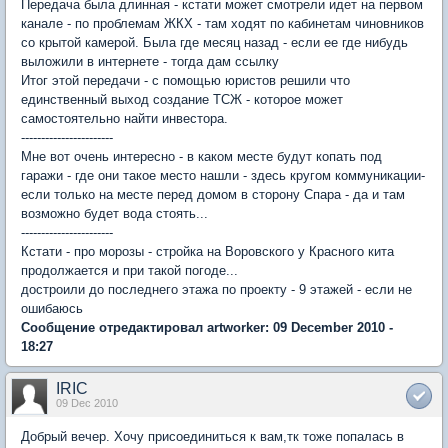
Передача была длинная - кстати может смотрели идет на первом
канале - по проблемам ЖКХ - там ходят по кабинетам чиновников
со крытой камерой. Была где месяц назад - если ее где нибудь
выложили в интернете - тогда дам ссылку
Итог этой передачи - с помощью юристов решили что
единственный выход создание ТСЖ - которое может
самостоятельно найти инвестора.
-----------------------
Мне вот очень интересно - в каком месте будут копать под
гаражи - где они такое место нашли - здесь кругом коммуникации-
если только на месте перед домом в сторону Спара - да и там
возможно будет вода стоять...
-----------------------
Кстати - про морозы - стройка на Воровского у Красного кита
продолжается и при такой погоде...
достроили до последнего этажа по проекту - 9 этажей - если не
ошибаюсь
Сообщение отредактировал artworker: 09 December 2010 -
18:27
IRIC
09 Dec 2010
Добрый вечер. Хочу присоединиться к вам,тк тоже попалась в