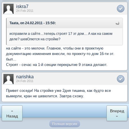
iskra7
24 Feb 2011
Taata, on 24.02.2011 - 15:50:
исправили а сайте....теперь строят 17 эт дом.... А как на самом
деле? шевОлются на стройке?
на сайте - это мелочи. Главное, чтобы они в проектную
документацию изменения внесли, по проекту-то дом 16-ти эт.
был...
Строят - сечас на 1-й секции перекрытие 9 этажа делают.
narishka
24 Feb 2011
Привет соседи! На стройке уже 2дня тишина, как будто все
вымерли, кран не шевелится. Завтра схожу.
«
Вперед
Назад
»
Полная версия