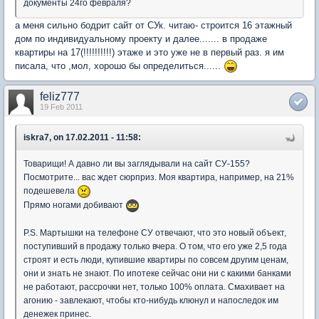
документы 24го февраля?
а меня сильно бодрит сайт от СУк. читаю- строится 16 этажный
дом по индивидуальному проекту и далее....... в продаже
квартиры на 17(!!!!!!!!!!) этаже и это уже не в первый раз. я им
писала, что ,мол, хорошо бы определиться......
feliz777
19 Feb 2011
iskra7, on 17.02.2011 - 11:58:
Товарищи! А давно ли вы заглядывали на сайт СУ-155?
Посмотрите... вас ждет сюрприз. Моя квартира, например, на 21%
подешевела
Прямо ногами добивают
P.S. Мартышки на телефоне СУ отвечают, что это новый объект,
поступивший в продажу только вчера. О том, что его уже 2,5 года
строят и есть люди, купившие квартиры по совсем другим ценам,
они и знать не знают. По ипотеке сейчас они ни с какими банками
не работают, рассрочки нет, только 100% оплата. Смахивает на
агонию - завлекают, чтобы кто-нибудь клюнул и напоследок им
денежек принес.