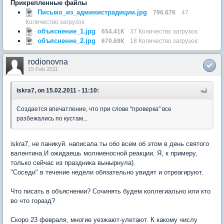
Прикрепленные файлы
Письмо_из_администрадиции.jpg
796.67К
47
Количество загрузок:
объяснение_1.jpg
654.41К
37 Количество загрузок:
объяснение_2.jpg
670.69К
18 Количество загрузок:
rodionovna
15 Feb 2011
iskra7, on 15.02.2011 - 11:10:
Создается впечатление, что при слове "проверка" все
разбежались по кустам...
iskra7, не паникуй. написала ты обо всем об этом в день святого
валентина.И ожидаешь молниеносной реакции. Я, к примеру,
только сейчас из праздника вынырнула).
"Соседи" в течение недели обязательно увидят и отреагируют.
Что писать в объяснении? Сочинять будем коллегиально или кто
во что горазд?
Скоро 23 февраля, многие уезжают-улетают. К какому числу