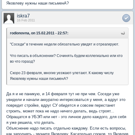
Яковлеву нужны наши письменА?
iskra7
16 Feb 2011
rodionovna, on 15.02.2011 - 22:57:
"Соседи" в течение недели обязательно увидят и отреагируют.
Что писать в объяснении? Сочинять будем коллегиально или кто
во что горазд?
Скоро 23 февраля, многие уезжают-улетают. К какому числу
Яковлеву нужны наши письменА?
Да я и не паникую, и 14 февраля тут не при чем. Соседи уже
увидели и начали аккуратно интересоваться у меня, а вдруг это
повредит стройке, вдруг СУ обидется и совсем перестанет
строить, может пока не надо ничего делать, ведь строят...
Обращатся в УБЭП или нет - это личное дело каждого, для себя
я уже решила, что делать.
Объяснение надо писать отдельно каждому. Если есть вопросы,
как заполнять - звоните Яковлеву. Касательно сроков, то Яковлев