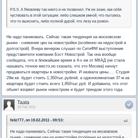
P.S.S. А Яковлеву так никто и не позвонил. Уж не знаю, как себя
чуствовать в этой ситуации: либо слишком умной, что пытаюсь
что-то выяснить, либо полной дурой, что лезу на рожон.
Не надо паниковать. Сейчас такая тенденция на московском
рынке - снижение цен на новостройки (особенно на недострой и
долгострой). Вчера вечером слушал по СитиФМ выступление
представителя компании Бэст Новострой. Так она вообще
сообщила, что в ближайшее время в 4-х км от МКАД (не стала
называть точное место,но сказала, что это Москва) начнут
продаваться квартиры в новостройке. И назвала цены..... Студия
29м.кв. будет стоить 1,350тыс.рублей, а оджнокомнатная 37 м.кв.
квартира будет стоить всего 1,850тыс.руб. И добавила, что этот
объект взорвет рынок новостроек и будет трендом этого года.
Taata
19 Feb 2011
feliz777, on 19.02.2011 - 09:53:
Не надо паниковать. Сейчас такая тенденция на московском
рынке - снижение цен на новостройки (особенно на недострой и