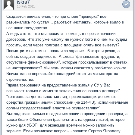
iskra7
15 Feb 2011
Создается впечатление, что при слове "проверка" все
разбежались по кустам... работают инстинкты, которые вбило в
нас наше государство.
А ведь это то, что мы просили - помощь в перезаключении
договоров. Что это уже никому не нужно? Кого и о чем мы будем
просить, если через полгода с площадки опять все вывезут?
Посмотрите на темпы - начали за здравие - быстро и резво, а
сейчас создают видимость. А слова "финансовые трудности,
отсутствие финансирования", которые проскальзывают в ответах,
не настораживают? Мы ведь можем оказатся у разбитого корыта.
Внимательно перечитайте последний ответ из министерства
строительства:
"права требования на предоставление жилья у СУ у Вас
возникает только с момента заключения основного договора"
"контроль за деятельностью лиц, привлекающих денежные
средства граждан иными способами (не 214-ФЗ), исполнительные
органы государственной власти не осуществляют"
Выкладываю письмо от администрации о проведении проверки, а
также бланк Объяснения (распечатать на одном листе), которое
нужно для УБЭП, для экономии времени можно заполнить
заранее. Если возникают вопросы - звоните Сергею Яковлеву.