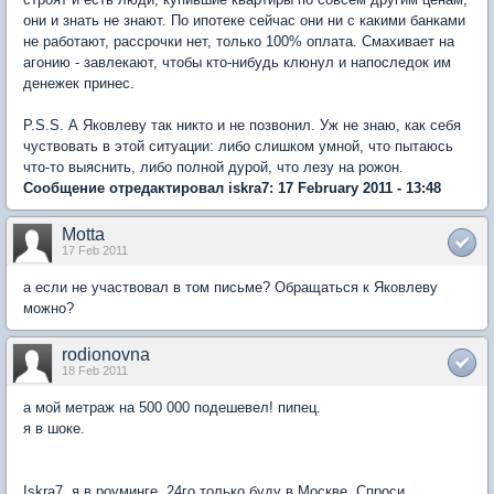
они и знать не знают. По ипотеке сейчас они ни с какими банками
не работают, рассрочки нет, только 100% оплата. Смахивает на
агонию - завлекают, чтобы кто-нибудь клюнул и напоследок им
денежек принес.
P.S.S. А Яковлеву так никто и не позвонил. Уж не знаю, как себя
чуствовать в этой ситуации: либо слишком умной, что пытаюсь
что-то выяснить, либо полной дурой, что лезу на рожон.
Сообщение отредактировал iskra7: 17 February 2011 - 13:48
Motta
17 Feb 2011
а если не участвовал в том письме? Обращаться к Яковлеву
можно?
rodionovna
18 Feb 2011
а мой метраж на 500 000 подешевел! пипец.
я в шоке.
Iskra7, я в роуминге. 24го только буду в Москве. Спроси,