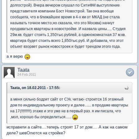
долгострой). Вчера вечером слушал по СитиФМ выступление
представителя компании Бэст Новострой. Так она вообще
сообщила, что в ближайшее время в 4-х км от МКАД (не стала
называть точное место,но сказала, что это Москва) начнут
продаваться квартиры в новостройке. И назвала цены..... Студия
29м.кв. будет стоить 1,350тыс.рублей, а оджнокомнатная 37 м.кв.
квартира будет стоить всего 1,850тыс.руб. И добавила, что этот
объект взорвет рынок новостроек и будет трендом этого года.
а я верю
Taata
24 Feb 2011
Taata, on 18.02.2011 - 17:55:
а меня сильно бодрит сайт от СУк. читаю- строится 16 этажный
дом по индивидуальному проекту и далее....... в продаже квартиры
на 17(!!!!!!!!!!) этаже и это уже не в первый раз. я им писала, что
,мол, хорошо бы определиться......
исправили а сайте....теперь строят 17 эт дом.... А как на самом
деле? шевОлются на стройке?