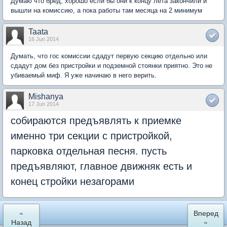
Думаю что бред, хорошо если бы они к концу лета закончили и
вышли на комиссию, а пока работы там месяца на 2 минимум
Taata
16 Jun 2014
Думать, что гос комиссии сдадут первую секцию отдельно или
сдадут дом без пристройки и подземной стоянки приятно. Это не
убиваемый миф. Я уже начинаю в него верить.
Mishanya
17 Jun 2014
собир
аются предъявлять к приемке
именно три секции с пристройкой,
парковка отдельная песня. пусть
предъявляют, главное движняк есть и
конец стройки незагорами
«
Вперед
Назад
»