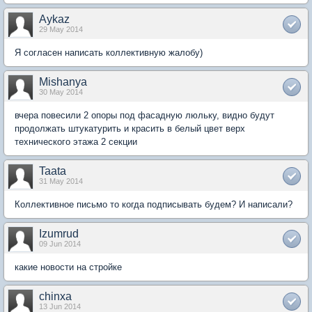
Aykaz
29 May 2014
Я согласен написать коллективную жалобу)
Mishanya
30 May 2014
вчера повесили 2 опоры под фасадную люльку, видно будут
продолжать штукатурить и красить в белый цвет верх
технического этажа 2 секции
Taata
31 May 2014
Коллективное письмо то когда подписывать будем? И написали?
Izumrud
09 Jun 2014
какие новости на стройке
chinxa
13 Jun 2014