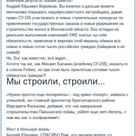
конечный результат Вашей работы?
Андрей Юрьевич Воробьев, Вы конечно и дальше можете
молчаливо покрывать недобросовестного застройщика, давая
право СУ-155 участвовать в новых строительных конкурсах по
привлечению государственных заказов и новые разрешения на
строительство жилья в Московской области. Без оглядки на
реальное выполнение компанией УЖЕ взятых на себя
обязательств, привлекая в жернова этой машины обмана всё
новые и новые сотни тысяч российских граждан (пайщиков и их
семей)!
Но, Бог, как известно, всё видит…
Хотите так же, как Михаил Балакин
(владелец СУ-155)
, оказаться
в списке Forbes, но при этом быть проклятым сотнями тысяч
обманутых граждан?!
Мы строили, строили...
«Нужно просто еще потерпеть»
- под крики «позор!», заявила с
ухмылкой, экс-главный архитектор Красногорского района
Маргарита Фалькова, добавив, что
«на завершение
строительства Павшинской поймы, уйдет еще лет десять, с
чем мы вас и поздравляем!»
Мост в большую жизнь:
Андрей Юрьевич, СПАСИБО Вам, что решили вопрос со