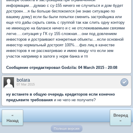
информации....думаю с су-155 ничего не случиться и дом будет
достроен....я бы больше беспокоился (не знаю ситуацию по
вашему дому) если бы были попытки сменить застройщика или
еще что дабы скрыть связь с группой так как слить одну контору
не имеющую на балансе ничего и с не отслеживаемыми связями
легче.....ситуация у ГК су 155 сложная....они под довлением
инвесторов и достраивают конкретные объекты....если основной
инвестор нормальный достроят 100%....физ лиц в качестве
инвесторов я не рассматриваю и имею ввиду что если зем
участок например в залоге у норм банка и тп
Сообщение отредактировал Godzila: 04 March 2015 - 20:08
bolara
07 Mar 2015
ну встанете в общую очередь кредиторов если конечно
предъявите требования
и не чего не получите?
«
Вперед
Назад
»
Полная версия