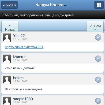
Форум Новостройки
← Мытищи
г. Мытищи, микрорайон 24, улица Индустриал...
«
Вперед
Назад
»
Yola22
17 Feb 2015
http://vedtver.ru/news/46671
Izumrud
17 Feb 2015
что с нашим домом?
bolara
18 Feb 2015
Все хорошо в мае заедем.
saopin1980
18 Feb 2015