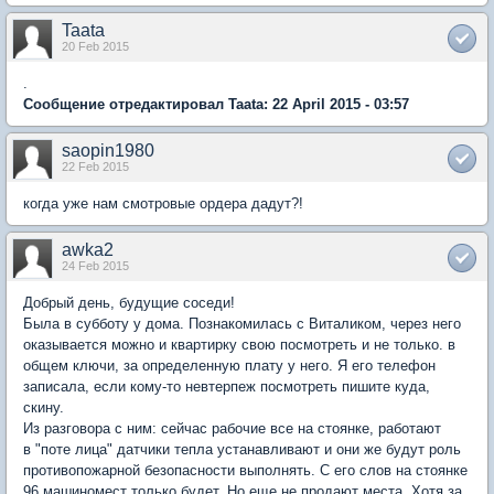
Taata
20 Feb 2015
.
Сообщение отредактировал Taata: 22 April 2015 - 03:57
saopin1980
22 Feb 2015
когда уже нам смотровые ордера дадут?!
awka2
24 Feb 2015
Добрый день, будущие соседи!
Была в субботу у дома. Познакомилась с Виталиком, через него
оказывается можно и квартирку свою посмотреть и не только. в
общем ключи, за определенную плату у него. Я его телефон
записала, если кому-то невтерпеж посмотреть пишите куда,
скину.
Из разговора с ним: сейчас рабочие все на стоянке, работают
в "поте лица" датчики тепла устанавливают и они же будут роль
противопожарной безопасности выполнять. С его слов на стоянке
96 машиномест только будет. Но еще не продают места. Хотя за