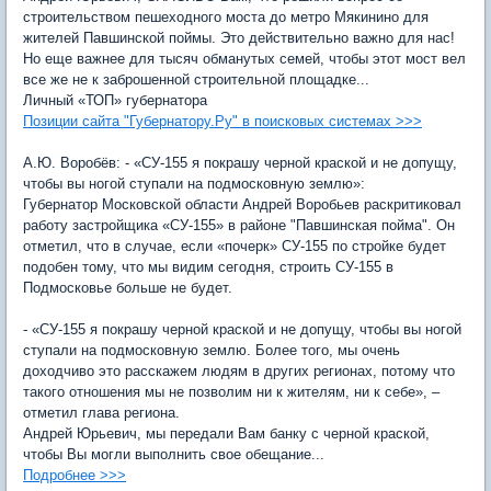
строительством пешеходного моста до метро Мякинино для
жителей Павшинской поймы. Это действительно важно для нас!
Но еще важнее для тысяч обманутых семей, чтобы этот мост вел
все же не к заброшенной строительной площадке...
Личный «ТОП» губернатора
Позиции сайта "Губернатору.Ру" в поисковых системах >>>
А.Ю. Воробёв: - «СУ-155 я покрашу черной краской и не допущу,
чтобы вы ногой ступали на подмосковную землю»:
Губернатор Московской области Андрей Воробьев раскритиковал
работу застройщика «СУ-155» в районе "Павшинская пойма". Он
отметил, что в случае, если «почерк» СУ-155 по стройке будет
подобен тому, что мы видим сегодня, строить СУ-155 в
Подмосковье больше не будет.
- «СУ-155 я покрашу черной краской и не допущу, чтобы вы ногой
ступали на подмосковную землю. Более того, мы очень
доходчиво это расскажем людям в других регионах, потому что
такого отношения мы не позволим ни к жителям, ни к себе», –
отметил глава региона.
Андрей Юрьевич, мы передали Вам банку с черной краской,
чтобы Вы могли выполнить свое обещание...
Подробнее >>>