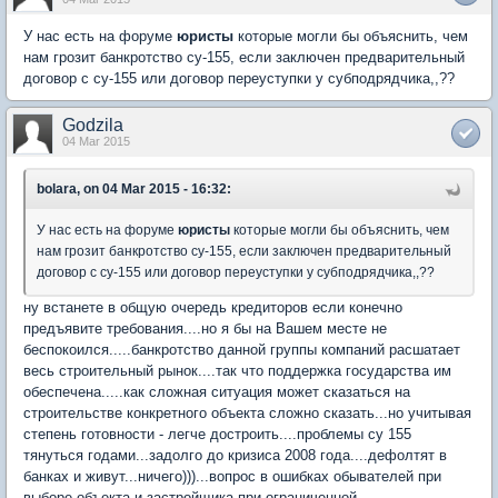
У нас есть на форуме
юристы
которые могли бы объяснить, чем
нам грозит банкротство су-155, если заключен предварительный
договор с су-155 или договор переуступки у субподрядчика,,??
Godzila
04 Mar 2015
bolara, on 04 Mar 2015 - 16:32:
У нас есть на форуме
юристы
которые могли бы объяснить, чем
нам грозит банкротство су-155, если заключен предварительный
договор с су-155 или договор переуступки у субподрядчика,,??
ну встанете в общую очередь кредиторов если конечно
предъявите требования....но я бы на Вашем месте не
беспокоился.....банкротство данной группы компаний расшатает
весь строительный рынок....так что поддержка государства им
обеспечена.....как сложная ситуация может сказаться на
строительстве конкретного объекта сложно сказать...но учитывая
степень готовности - легче достроить....проблемы су 155
тянуться годами...задолго до кризиса 2008 года....дефолтят в
банках и живут...ничего)))...вопрос в ошибках обывателей при
выборе объекта и застройщика при ограниченной