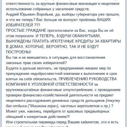
ответственность за крупные финансовые махинации и нецелевое
использование собранных у населения средств.
Андрей Юрьевич Воробьев, да, выборы губернатора уже прошли,
и что же теперь? Вас больше не волнуют проблемы ВАШИХ
ИЗБИРАТЕЛЕЙ ???
ПРОСТЫЕ ГРАЖДАНЕ проголосовали за Вас, когда Вы их об
этом попросили. И ТЕПЕРЬ, БУДУЧИ ОБМАНУТЫМИ,
ВЫНУЖДЕНЫ ПЛАТИТЬ ИПОТЕЧНЫЕ КРЕДИТЫ ЗА КВАРТИРЫ
В ДОМАХ, КОТОРЫЕ, ВЕРОЯТНО, ТАК И НЕ БУДУТ
ПОСТРОЕНЫ!
Вы так и не вмешаетесь в ситуацию для восстановления
законных прав своих избирателей?
Будете и дальше молчать, не предпринимая никаких мер по
принуждению недобросовестной компании к выполнению в срок
взятых на себя обязательств, ПРИВЛЕЧЕНИЮ РУКОВОДСТВА
КОМПАНИИ К УГОЛОВНОЙ ОТВЕТСТВЕННОСТИ за
крупномасштабные финансовые злоупотребления, с проведением
проверки финансово-хозяйственной деятельности на предмет
нецелевого расходования денежных средств дольщиков
(покупку
баз отдыха ("Мишкина гора»), частных вертолетов и пр.)
?
Может уже, наконец, перейдете от красивых предвыборных
обещаний к конкретным действиям?!
Или строительная пирамида перед Вашим кабинетом, это и есть