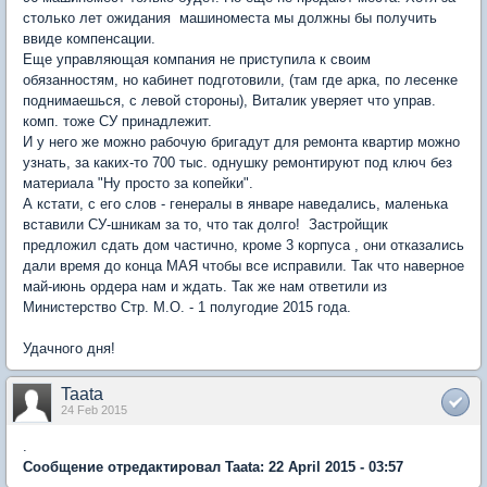
столько лет ожидания машиноместа мы должны бы получить
ввиде компенсации.
Еще управляющая компания не приступила к своим
обязанностям, но кабинет подготовили, (там где арка, по лесенке
поднимаешься, с левой стороны), Виталик уверяет что управ.
комп. тоже СУ принадлежит.
И у него же можно рабочую бригадут для ремонта квартир можно
узнать, за каких-то 700 тыс. однушку ремонтируют под ключ без
материала "Ну просто за копейки".
А кстати, с его слов - генералы в январе наведались, маленька
вставили СУ-шникам за то, что так долго! Застройщик
предложил сдать дом частично, кроме 3 корпуса , они отказались
дали время до конца МАЯ чтобы все исправили. Так что наверное
май-июнь ордера нам и ждать. Так же нам ответили из
Министерство Стр. М.О. - 1 полугодие 2015 года.
Удачного дня!
Taata
24 Feb 2015
.
Сообщение отредактировал Taata: 22 April 2015 - 03:57