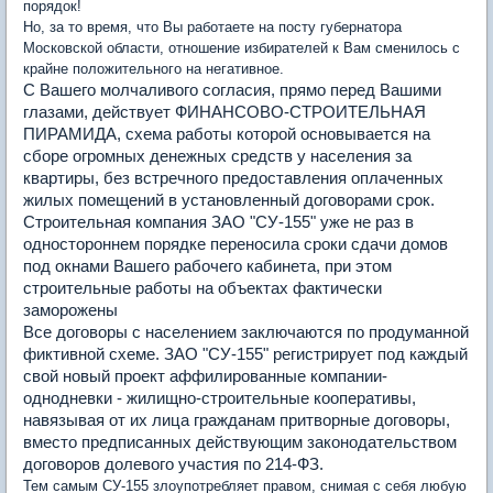
порядок!
Но, за то время, что Вы работаете на посту губернатора
Московской области, отношение избирателей к Вам сменилось с
крайне положительного на негативное.
С Вашего молчаливого согласия, прямо перед Вашими
глазами, действует ФИНАНСОВО-СТРОИТЕЛЬНАЯ
ПИРАМИДА, схема работы которой основывается на
сборе огромных денежных средств у населения за
квартиры, без встречного предоставления оплаченных
жилых помещений в установленный договорами срок.
Строительная компания ЗАО "СУ-155" уже не раз в
одностороннем порядке переносила сроки сдачи домов
под окнами Вашего рабочего кабинета, при этом
строительные работы на объектах фактически
заморожены
Все договоры с населением заключаются по продуманной
фиктивной схеме. ЗАО "СУ-155" регистрирует под каждый
свой новый проект аффилированные компании-
однодневки - жилищно-строительные кооперативы,
навязывая от их лица гражданам притворные договоры,
вместо предписанных действующим законодательством
договоров долевого участия по 214-ФЗ.
Тем самым СУ-155 злоупотребляет правом, снимая с себя любую