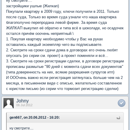
ну смотрите....
застройщики ушлые (Жилкап)
Покупали квартиру в 2009 году, ключи получили в 2011. Только
после суда, Только во время суда узнали что наша квартирка
благополучно перепродана левой фирме. За время суда
ЖИЛКАП выкупил её обратно и типа всё в шоколаде, но осадочек
остался причём ооочень неприятный.\
1. Покупая квартиру необходимо чтобы у Вас на руках
оставались каждый экземпляр чего вы подписываете.
2. Смотрите на сроки сдачи дома в договорах его очень любят
опускать (из серии см. проект) а проект поменяли и всё...
3. Смотрите на сроки регистрации сделки, в договоре регистрации
прописаны размытые "90 дней с момента сдачи всех документов"
(типа доверенность на них, всякие разрешения супругов итп)
И ОООчень важно если регистрация затянулась больше чем на 2
месяца, в письменном виде с описью, желательно составленное
с юристом письмо (из серии что тормозит регистрацию сделки)
Johny
06 Jul 2012
gen667, on 20.06.2012 - 16:20:
ну смотрите....