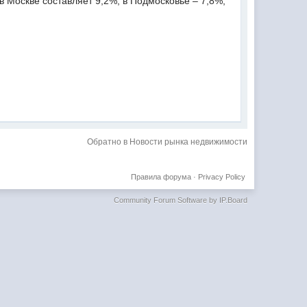
в Москве составляет 9,2%, в Подмосковье – 7,8%,
Обратно в Новости рынка недвижимости
Правила форума
·
Privacy Policy
Community Forum Software by IP.Board