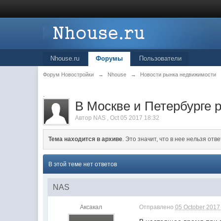
Nhouse.ru
Форумы
Пользователи
Форум Новостройки
→
Nhouse
→
Новости рынка недвижимости
.
В Москве и Петербурге 
Автор
NAS
,
Oct 05 2017 18:32
Тема находится в архиве
. Это значит, что в нее нельзя отве
В этой теме нет ответов
NAS
Аксакал
Отправлено
05 October 2017 