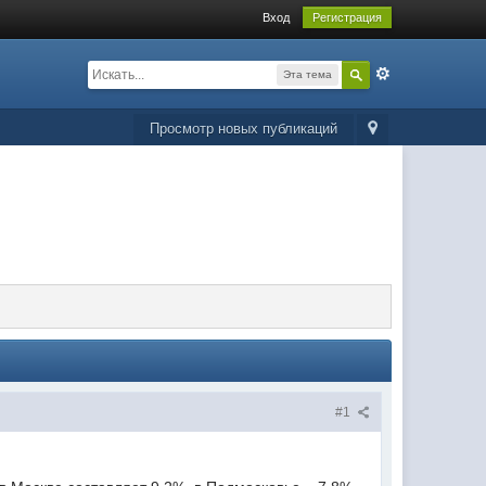
Вход
Регистрация
Эта тема
Просмотр новых публикаций
#1