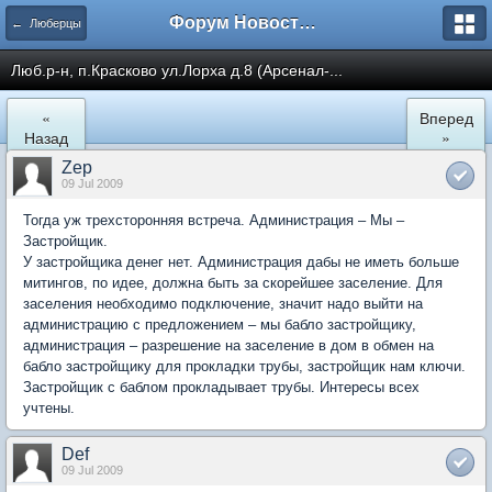
Форум Новостройки
← Люберцы
Люб.р-н, п.Красково ул.Лорха д.8 (Арсенал-...
«
Вперед
Назад
»
Zep
09 Jul 2009
Тогда уж трехсторонняя встреча. Администрация – Мы –
Застройщик.
У застройщика денег нет. Администрация дабы не иметь больше
митингов, по идее, должна быть за скорейшее заселение. Для
заселения необходимо подключение, значит надо выйти на
администрацию с предложением – мы бабло застройщику,
администрация – разрешение на заселение в дом в обмен на
бабло застройщику для прокладки трубы, застройщик нам ключи.
Застройщик с баблом прокладывает трубы. Интересы всех
учтены.
Def
09 Jul 2009