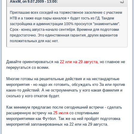
AlexM, on 9.07.2009 - 13:00:
Приглашаю всех соседей на торжественое заселение с участием
НТВ и а также еще пары каналов + будет гость из ГД. Тандем
застройщика и администрации 100% проснутся "знаменитыми".
Срок - конец августа-начало сентября. Времени для подготовки
предостаточно. Это единственная гарантия, других вариантов
положительных для нас нет.
Давайте ориентироваться на
22 или на 29 августа
, но главное не
переругаться со всеми.
Многие готовы на решительные действия и на нестандартные
мероприятия - но надо их готовить, обсуждать кто За или против
каких-то действий. А не остроумничать у кого какая фамилия и
сколько у кого откатов будет.
Как минимум предлагаю после сегодняшний встречи - сделать
расширенную встречу на
25 июля
со спортивными
мероприятиями как Футбол. Так же на ней пройдёт подготовка
мероприятий запланированных на 22 или на 29 августа.