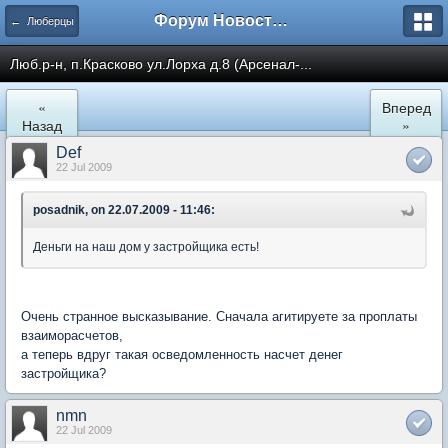
Форум Новостройки
← Люберцы
Люб.р-н, п.Красково ул.Лорха д.8 (Арсенал-...
«
Вперед
Назад
»
Def
22 Jul 2009
posadnik, on 22.07.2009 - 11:46:
Деньги на наш дом у застройщика есть!
Очень странное высказывание. Сначала агитируете за проплаты
взаиморасчетов,
а теперь вдруг такая осведомленность насчет денег
застройщика?
nmn
22 Jul 2009