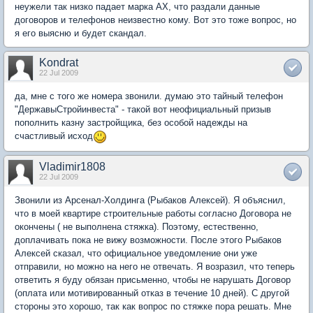
неужели так низко падает марка АХ, что раздали данные
договоров и телефонов неизвестно кому. Вот это тоже вопрос, но
я его выясню и будет скандал.
Kondrat
22 Jul 2009
да, мне с того же номера звонили. думаю это тайный телефон
"ДержавыСтройинвеста" - такой вот неофициальный призыв
пополнить казну застройщика, без особой надежды на
счастливый исход
Vladimir1808
22 Jul 2009
Звонили из Арсенал-Холдинга (Рыбаков Алексей). Я объяснил,
что в моей квартире строительные работы согласно Договора не
окончены ( не выполнена стяжка). Поэтому, естественно,
доплачивать пока не вижу возможности. После этого Рыбаков
Алексей сказал, что официальное уведомление они уже
отправили, но можно на него не отвечать. Я возразил, что теперь
ответить я буду обязан присьменно, чтобы не нарушать Договор
(оплата или мотивированный отказ в течение 10 дней). С другой
стороны это хорошо, так как вопрос по стяжке пора решать. Мне