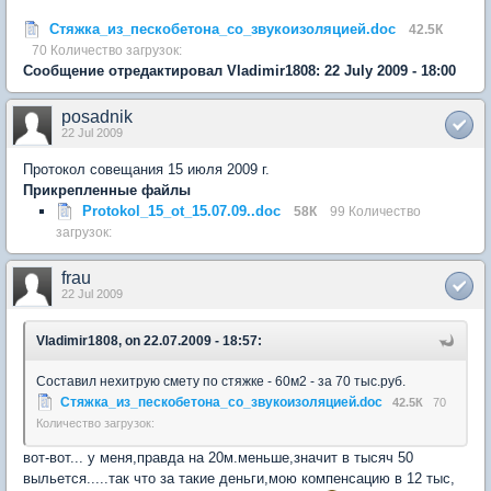
Стяжка_из_пескобетона_со_звукоизоляцией.doc
42.5К
70 Количество загрузок:
Сообщение отредактировал Vladimir1808: 22 July 2009 - 18:00
posadnik
22 Jul 2009
Протокол совещания 15 июля 2009 г.
Прикрепленные файлы
Protokol_15_ot_15.07.09..doc
58К
99 Количество
загрузок:
frau
22 Jul 2009
Vladimir1808, on 22.07.2009 - 18:57:
Составил нехитрую смету по стяжке - 60м2 - за 70 тыс.руб.
Стяжка_из_пескобетона_со_звукоизоляцией.doc
42.5К
70
Количество загрузок:
вот-вот... у меня,правда на 20м.меньше,значит в тысяч 50
выльется.....так что за такие деньги,мою компенсацию в 12 тыс,