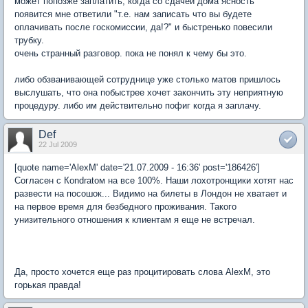
может попозже заплатить, когда со сдачей дома ясность
появится мне ответили "т.е. нам записать что вы будете
оплачивать после госкомиссии, да!?" и быстренько повесили
трубку.
очень странный разговор. пока не понял к чему бы это.
либо обзванивающей сотруднице уже столько матов пришлось
выслушать, что она побыстрее хочет закончить эту неприятную
процедуру. либо им действительно пофиг когда я заплачу.
Def
22 Jul 2009
[quote name='AlexM' date='21.07.2009 - 16:36' post='186426']
Согласен с Коndrаtом на все 100%. Наши лохотронщики хотят нас
развести на посошок... Видимо на билеты в Лондон не хватает и
на первое время для безбедного проживания. Такого
унизительного отношения к клиентам я еще не встречал.
Да, просто хочется еще раз процитировать слова AlexM, это
горькая правда!