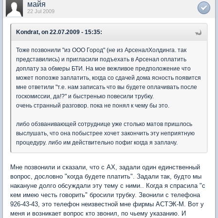
майя
22 Jul 2009
Kondrat, on 22.07.2009 - 15:35:
Тоже позвонили "из ООО Город" (не из АрсеналХолдинга. так
представились) и пригласили подъехать в Арсенал оплатить
доплату за обмеры БТИ. На мое вежливое предположение что
может попозже заплатить, когда со сдачей дома ясность появится
мне ответили "т.е. нам записать что вы будете оплачивать после
госкомиссии, да!?" и быстренько повесили трубку.
очень странный разговор. пока не понял к чему бы это.
либо обзванивающей сотруднице уже столько матов пришлось
выслушать, что она побыстрее хочет закончить эту неприятную
процедуру. либо им действительно пофиг когда я заплачу.
Мне позвонили и сказали, что с АХ, задали один единственный
вопрос, дословно "когда будете платить". Задали так, будто мы
накануне долго обсуждали эту тему с ними.. Когда я спрасила "с
кем имею честь говорить" бросили трубку. Звонили с телефона
926-43-43, это телефон неизвестной мне фирмы АСТЭК-М. Вот у
меня и возникает вопрос кто звонил, по чьему указанию. И