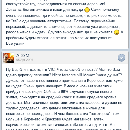
благоустройству, присоединяемся со своими деревьми!
Zbirasha, без оптимизма в наши дни никуда
Сами по-началу
очень волновались, да и сейчас понимаем, что риск все-же есть,
но "те" люди оооочень авторитетные. Поэтому, переживай-не
переживай, а деньги-то вложены, вот и решили уже довериться,
расслабиться и ждать. Другого выхода нет, да и не хочется
А
проблемы будем стараться решать по мере их поступления.
Все удачи!
AlexM
05 Apr 2006
Ну Вы, блин, даете, г-н VIC. Что за озлобленность? Мы что Вам
где-то дорожку перешли? Nicht ferschtein!!! Может "жаба душит"?
Думаю, от нашего постоянного проживания в Коренево, вам хуже
не будет. Очень даже наоборот. Вмесе с новыми жителями
прийдут инвестиции. Сейчас в 99% случаев покупки нового
жилья, приходятся на средний класс и выше среднего уровня
достатка. Мы типичные представители этих классов, и думаю не
трудно догадаться, что деньги вложенные в жилье для
некоторых не последние... И чем больше этих "некоторых", тем
больше в Коренево и Красково будет магазинов, аптек,
парикмахерских, стомотлогических кабинетов и т.д. и т.п. Мы