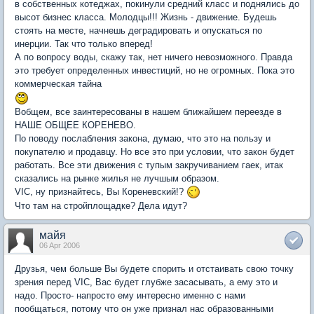
в собственных котеджах, покинули средний класс и поднялись до
высот бизнес класса. Молодцы!!! Жизнь - движение. Будешь
стоять на месте, начнешь деградировать и опускаться по
инерции. Так что только вперед!
А по вопросу воды, скажу так, нет ничего невозможного. Правда
это требует определенных инвестиций, но не огромных. Пока это
коммерческая тайна
Вобщем, все заинтересованы в нашем ближайшем переезде в
НАШЕ ОБЩЕЕ КОРЕНЕВО.
По поводу послабления закона, думаю, что это на пользу и
покупателю и продавцу. Но все это при условии, что закон будет
работать. Все эти движения с тупым закручиванием гаек, итак
сказались на рынке жилья не лучшым образом.
VIC, ну признайтесь, Вы Кореневский!?
Что там на стройплощадке? Дела идут?
майя
06 Apr 2006
Друзья, чем больше Вы будете спорить и отстаивать свою точку
зрения перед VIC, Вас будет глубже засасывать, а ему это и
надо. Просто- напросто ему интересно именно с нами
пообщаться, потому что он уже признал нас образованными