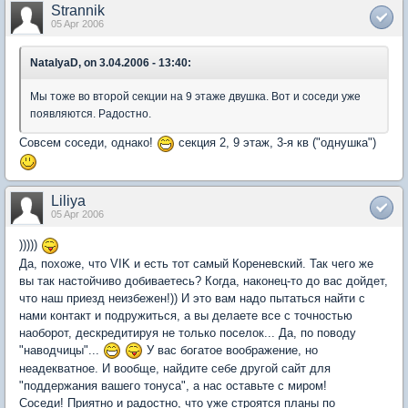
Strannik
05 Apr 2006
NatalyaD, on 3.04.2006 - 13:40:
Мы тоже во второй секции на 9 этаже двушка. Вот и соседи уже
появляются. Радостно.
Совсем соседи, однако!
секция 2, 9 этаж, 3-я кв ("однушка")
Liliya
05 Apr 2006
)))))
Да, похоже, что VIK и есть тот самый Кореневский. Так чего же
вы так настойчиво добиваетесь? Когда, наконец-то до вас дойдет,
что наш приезд неизбежен!)) И это вам надо пытаться найти с
нами контакт и подружиться, а вы делаете все с точностью
наоборот, дескредитируя не только поселок... Да, по поводу
"наводчицы"...
У вас богатое воображение, но
неадекватное. И вообще, найдите себе другой сайт для
"поддержания вашего тонуса", а нас оставьте с миром!
Соседи! Приятно и радостно, что уже строятся планы по