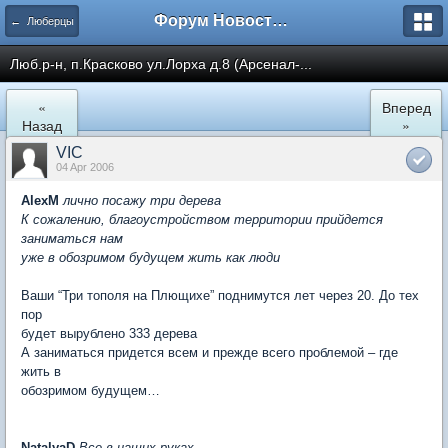
Форум Новостройки
← Люберцы
Люб.р-н, п.Красково ул.Лорха д.8 (Арсенал-...
«
Вперед
Назад
»
VIC
04 Apr 2006
AlexM
лично посажу три дерева
К сожалению, благоустройством территории прийдется
заниматься нам
уже в обозримом будущем жить как люди
Ваши “Три тополя на Плющихе” поднимутся лет через 20. До тех
пор
будет вырублено 333 дерева
А заниматься придется всем и прежде всего проблемой – где
жить в
обозримом будущем…
NatalyaD
Все в наших руках