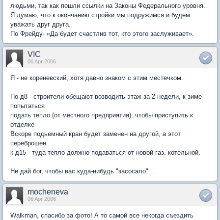
людьми, так как пошли ссылки на Законы Федерального уровня.
Я думаю, что к окончанию стройки мы подружимся и будем
уважать друг друга.
По Фрейду- «Да будет счастлив тот, кто этого заслуживает».
VIC
06 Apr 2006
Я - не кореневский, хотя давно знаком с этим местечком.
По д8 - строители обещают возводить этаж за 2 недели, к зиме
попытаться
подать тепло (от местного предприятия), чтобы приступить к
отделке
Вскоре подьемный кран будет заменен на другой, а этот
переброшен
к д15 - туда тепло должно подаваться от новой газ. котельной.
Не дай бог, чтобы вас куда-нибудь "засосало"...
mocheneva
06 Apr 2006
Walkman, спасибо за фото! А то самой все некогда съездить