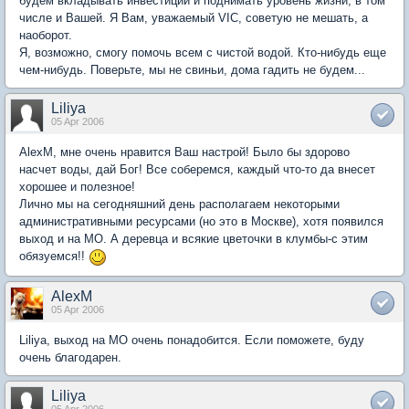
будем вкладывать инвестиции и поднимать уровень жизни, в том
числе и Вашей. Я Вам, уважаемый VIC, советую не мешать, а
наоборот.
Я, возможно, смогу помочь всем с чистой водой. Кто-нибудь еще
чем-нибудь. Поверьте, мы не свиньи, дома гадить не будем...
Liliya
05 Apr 2006
AlexM, мне очень нравится Ваш настрой! Было бы здорово
насчет воды, дай Бог! Все соберемся, каждый что-то да внесет
хорошее и полезное!
Лично мы на сегодняшний день располагаем некоторыми
административными ресурсами (но это в Москве), хотя появился
выход и на МО. А деревца и всякие цветочки в клумбы-с этим
обязуемся!!
AlexM
05 Apr 2006
Liliya, выход на МО очень понадобится. Если поможете, буду
очень благодарен.
Liliya
05 Apr 2006