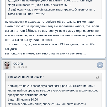
доходах и не поинтересуется на какие- такие............. Они ведь
могут и не поверить, что я копил всю жизнь......
И ещё если у нас с женой на двоих квартира в собственности то
тогда 130+130 или нет ????
ну справочку о доходах потребуют обязательно, им же надо
знать сколько за прошедший год вы заплатили налога, т.е. если
вы заплатили 130тыс, то вам вернут всю сумму единовременно,
а если меньше, то в течение нескольких лет.поинтересуются или
нет на какие вы купили, не знаю.
...или нет....тогда , насколько я знаю 130 на двоих, т.е. по 65 с
каждого...
вы поищите в инете, там много написано на эту тему....
cobra
02 Jul 2008
kiki, on 20.06.2008 - 14:11:
приходите на 2-ю заводскую,дом 20/1.(красный с желтым новый
кирпичный)он сразу на въезде в красково по егорьевскому шоссе,
сразу после томилино-слева...
будет 28 июня в 14.00
можно перенимать опыт, спросить как нашли тв и газеты...