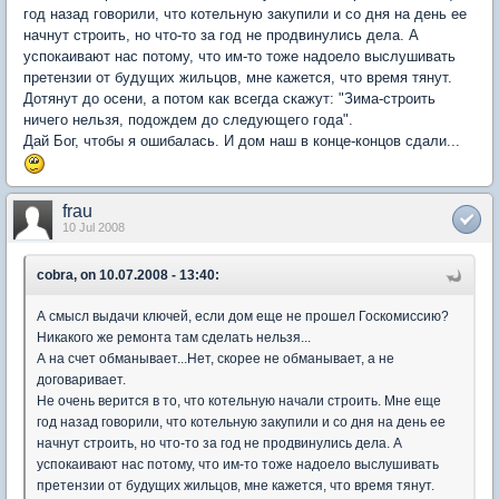
год назад говорили, что котельную закупили и со дня на день ее
начнут строить, но что-то за год не продвинулись дела. А
успокаивают нас потому, что им-то тоже надоело выслушивать
претензии от будущих жильцов, мне кажется, что время тянут.
Дотянут до осени, а потом как всегда скажут: "Зима-строить
ничего нельзя, подождем до следующего года".
Дай Бог, чтобы я ошибалась. И дом наш в конце-концов сдали...
frau
10 Jul 2008
cobra, on 10.07.2008 - 13:40:
А смысл выдачи ключей, если дом еще не прошел Госкомиссию?
Никакого же ремонта там сделать нельзя...
А на счет обманывает...Нет, скорее не обманывает, а не
договаривает.
Не очень верится в то, что котельную начали строить. Мне еще
год назад говорили, что котельную закупили и со дня на день ее
начнут строить, но что-то за год не продвинулись дела. А
успокаивают нас потому, что им-то тоже надоело выслушивать
претензии от будущих жильцов, мне кажется, что время тянут.