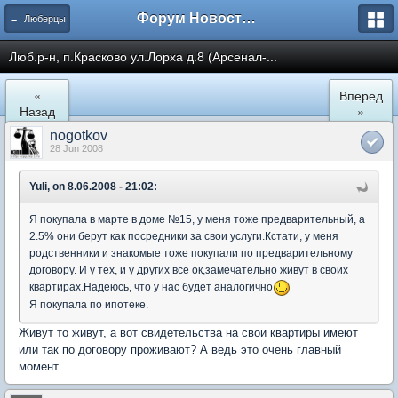
Форум Новостройки
← Люберцы
Люб.р-н, п.Красково ул.Лорха д.8 (Арсенал-...
«
Вперед
Назад
»
nogotkov
28 Jun 2008
Yuli, on 8.06.2008 - 21:02:
Я покупала в марте в доме №15, у меня тоже предварительный, а
2.5% они берут как посредники за свои услуги.Кстати, у меня
родственники и знакомые тоже покупали по предварительному
договору. И у тех, и у других все ок,замечательно живут в своих
квартирах.Надеюсь, что у нас будет аналогично
Я покупала по ипотеке.
Живут то живут, а вот свидетельства на свои квартиры имеют
или так по договору проживают? А ведь это очень главный
момент.