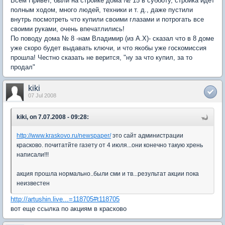
Всем Привет, были на стройке дома № 15 в субботу, стройка идет
полным ходом, много людей, техники и т. д., даже пустили
внутрь посмотреть что купили своими глазами и потрогать все
своими руками, очень впечатлились!
По поводу дома № 8 -нам Владимир (из А.Х)- сказал что в 8 доме
уже скоро будет выдавать ключи, и что якобы уже госкомиссия
прошла! Честно сказать не верится, "ну за что купил, за то
продал"
kiki
07 Jul 2008
kiki, on 7.07.2008 - 09:28:
http://www.kraskovo.ru/newspaper/
это сайт администрации
красково. почитатйте газету от 4 июля...они конечно такую хрень
написали!!!
акция прошла нормально..были сми и тв...результат акции пока
неизвестен
http://artushin.live...=118705#t118705
вот еще ссылка по акциям в красково