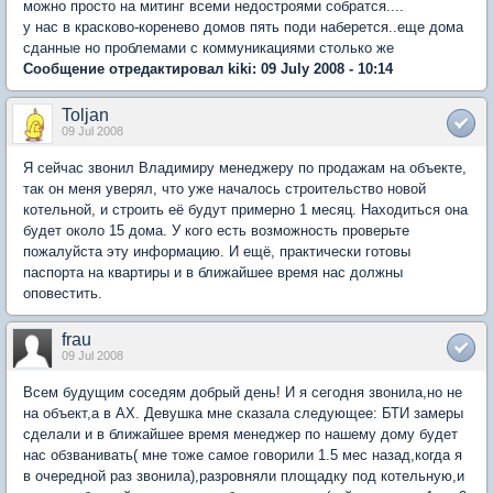
можно просто на митинг всеми недостроями собратся....
у нас в красково-коренево домов пять поди наберется..еще дома
сданные но проблемами с коммуникациями столько же
Сообщение отредактировал kiki: 09 July 2008 - 10:14
Toljan
09 Jul 2008
Я сейчас звонил Владимиру менеджеру по продажам на объекте,
так он меня уверял, что уже началось строительство новой
котельной, и строить её будут примерно 1 месяц. Находиться она
будет около 15 дома. У кого есть возможность проверьте
пожалуйста эту информацию. И ещё, практически готовы
паспорта на квартиры и в ближайшее время нас должны
оповестить.
frau
09 Jul 2008
Всем будущим соседям добрый день! И я сегодня звонила,но не
на объект,а в АХ. Девушка мне сказала следующее: БТИ замеры
сделали и в ближайшее время менеджер по нашему дому будет
нас обзванивать( мне тоже самое говорили 1.5 мес назад,когда я
в очередной раз звонила),разровняли площадку под котельную,и