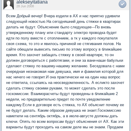
alekseyitatiana
28 Jun 2008
Всем Добрый вечер! Вчера ездили в АХ и нас приятно удивили
следующей новостью.На сегодняшний день стяжки в квартирах
делать не будут. Объяснение было следующее---По вновь
утвержденному плану или стандарту электро проводка будет
идти по полу вместе с отоплением, а тк у каждого покупателя
своя схема, то это и явилось причиной не стягивания полов. На
сайте обещали вывесить письмо по этому вопросу в ближайшее
время. Кто захочет забацать стяжку в своей квартире, то он
должен договориться с работягами, и они за вани-наши бабульки
сделают стяжку по вашему-нашему желанию. Беседовала с нами
очередная незнакомая нам девушка, имя и фамилия которой для
нас ничего не говорит.И она практически ни на один наш вопрос
не ответила, ссылаясь на неосведомленность. А есликто захочет
сделать стяжку своими руками, то может сделать это после
госкомиссии. Взаиморасчеты будут проведены в ближайшие 2
недели, но предварительно придет по почте уведомление
каждому.Если в договоре есть стяжка, то АХ объяснит почему ее
не будут делать. Каким образом девушка не знает.Госкомиссию
наметили на сентябрь октябрь, а в июле-августе должны дать
ключи. Опять по всем вопросам будут объяснения от АХ. Как эти
варианты будут проходить на самом деле мы не знаем. Продаем