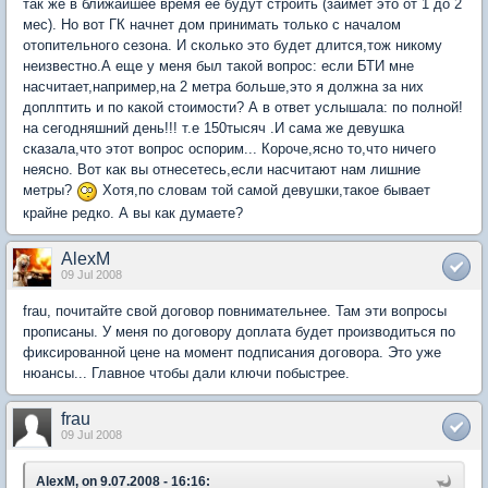
так же в ближайшее время ее будут строить (займет это от 1 до 2
мес). Но вот ГК начнет дом принимать только с началом
отопительного сезона. И сколько это будет длится,тож никому
неизвестно.А еще у меня был такой вопрос: если БТИ мне
насчитает,например,на 2 метра больше,это я должна за них
доплптить и по какой стоимости? А в ответ услышала: по полной!
на сегодняшний день!!! т.е 150тысяч .И сама же девушка
сказала,что этот вопрос оспорим... Короче,ясно то,что ничего
неясно. Вот как вы отнесетесь,если насчитают нам лишние
метры?
Хотя,по словам той самой девушки,такое бывает
крайне редко. А вы как думаете?
AlexM
09 Jul 2008
frau, почитайте свой договор повнимательнее. Там эти вопросы
прописаны. У меня по договору доплата будет производиться по
фиксированной цене на момент подписания договора. Это уже
нюансы... Главное чтобы дали ключи побыстрее.
frau
09 Jul 2008
AlexM, on 9.07.2008 - 16:16: