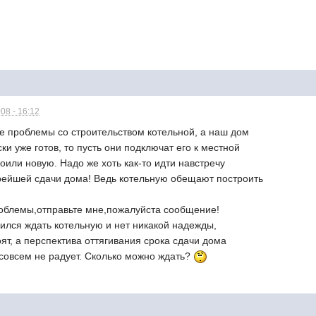
08 - 16:12
ие проблемы со строительством котельной, а наш дом
ки уже готов, то пусть они подключат его к местной
роили новую. Надо же хоть как-то идти навстречу
рейшей сдачи дома! Ведь котельную обещают построить
роблемы,отправьте мне,пожалуйста сообщение!
арился ждать котельную и нет никакой надежды,
оят, а перспектива оттягивания срока сдачи дома
совсем не радует. Сколько можно ждать?