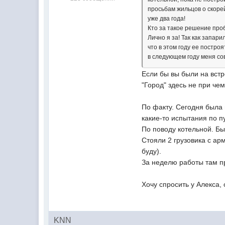
просьбам жильцов о скоре
уже два года!
Кто за такое решение про
Лично я за! Так как запар
что в этом году ее постро
в следующем году меня со
Если бы вы были на встр
"Город" здесь не при чем
По факту. Сегодня была 
какие-то испытания по п
По поводу котельной. Бы
Стояли 2 грузовика с ар
буду).
За неделю работы там пр
Хочу спросить у Алекса,
KNN