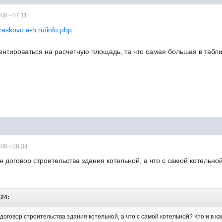
08 - 07:11
kraskovo.a-h.ru/info.php
ентироваться на расчетную площадь, та что самая большая в табл
08 - 08:34
н договор строительства здания котельной, а что с самой котельной
:24:
договор строительства здания котельной, а что с самой котельной? Кто и в ка