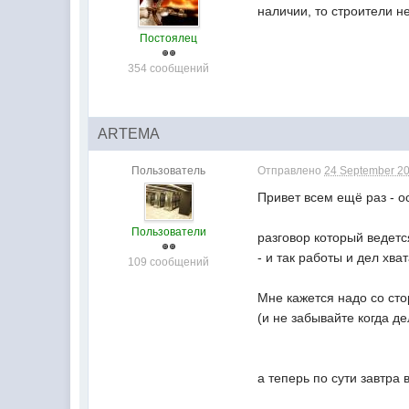
наличии, то строители н
Постоялец
354 сообщений
ARTEMA
Пользователь
Отправлено
24 September 20
Привет всем ещё раз - о
Пользователи
разговор который ведетс
- и так работы и дел хва
109 сообщений
Мне кажется надо со сто
(и не забывайте когда д
а теперь по сути завтра