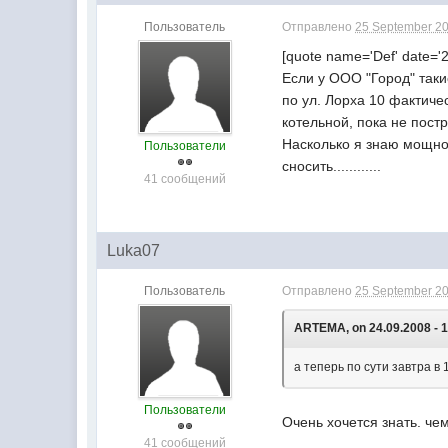
Пользователь
Отправлено
25 September 20
[quote name='Def' date='2
Если у ООО "Город" так
по ул. Лорха 10 фактичес
котельной, пока не пост
Насколько я знаю мощнос
Пользователи
сносить............
41 сообщений
Luka07
Пользователь
Отправлено
25 September 20
ARTEMA, on 24.09.2008 - 1
а теперь по сути завтра в
Пользователи
Очень хочется знать. чем 
41 сообщений