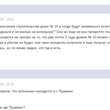
08 - 15:25
кончания строительства дома № 15 и тогда будут заниматься котел
 деньги и не малые на котельную? Они их еще не раз прокрутят, 
ходятся не смотря на то, что уже почти 2 года домом № 10 можно с
ае в убытке не будет, они свои проценты получили и еще получат о
сь, но по всему видно, что так и есть
08 - 12:35
ворили, что котельная находится в г. Пушкино
 и где Пушкино?