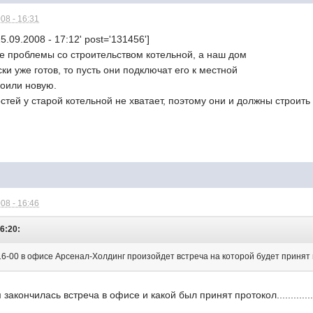
08 - 16:31
5.09.2008 - 17:12' post='131456']
ие проблемы со строительством котельной, а наш дом
ки уже готов, то пусть они подключат его к местной
роили новую.
тей у старой котельной не хватает, поэтому они и должны строит
08 - 16:46
6:20:
 16-00 в офисе Арсенал-Холдинг произойдет встреча на которой будет принят 
закончилась встреча в офисе и какой был принят протокол.............