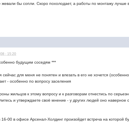
е жевали бы сопли. Скоро похолодает, а работы по монтажу лучше ве
08 - 15:20
собенно будущим соседям ***
я сейчас для меня не понятен и влезать в его не хочется (особен
тает - особенно по вопросу заселения
роны жильцов к этому вопросу и к разговорам отнестись по серьез
елитесь и утверждаете своё мнение - у других людей оно наверное 
 в 16-00 в офисе Арсенал-Холдинг произойдет встреча на которой б