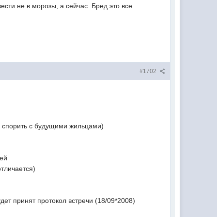
сти не в морозы, а сейчас. Бред это все.
#1702
но спорить с будущими жильцами)
ней
отличается)
удет принят протокол встречи (18/09*2008)