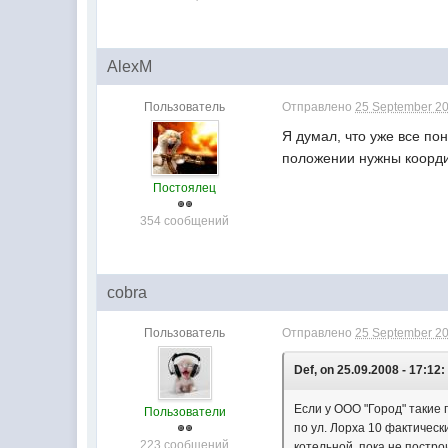
AlexM
Пользователь
Отправлено
25 September 20
Я думал, что уже все по
положении нужны коорд
Постоялец
354 сообщений
cobra
Пользователь
Отправлено
25 September 20
Def, on 25.09.2008 - 17:12:
Если у ООО "Город" такие
Пользователи
по ул. Лорха 10 фактически
223 сообщений
котельной, пока не постро