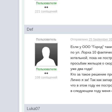
Пользователи
221 сообщений
Def
Пользователь
Отправлено
25 September 20
Если у ООО "Город" так
по ул. Лорха 10 фактичес
котельной, пока не пост
просьбам жильцов о ско
уже два года!
Пользователи
Кто за такое решение п
108 сообщений
Лично я за! Так как зап
что в этом году ее постр
в следующем году меня 
Luka07