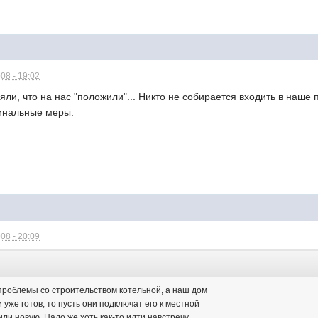
08 - 19:02
няли, что на нас "положили"... Никто не собирается входить в наше
инальные меры.
08 - 20:09
 проблемы со строительством котельной, а наш дом
 уже готов, то пусть они подключат его к местной
или новую. Надо же хоть как-то идти навстречу