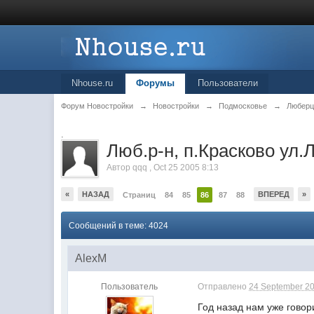
Nhouse.ru
Форумы
Пользователи
Форум Новостройки
→
Новостройки
→
Подмосковье
→
Любер
.
Люб.р-н, п.Красково ул.
Автор
qqq
,
Oct 25 2005 8:13
«
НАЗАД
ВПЕРЕД
»
Страниц
84
85
86
87
88
Сообщений в теме: 4024
AlexM
Пользователь
Отправлено
24 September 20
Год назад нам уже говор