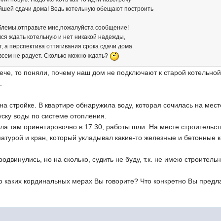
йшей сдачи дома! Ведь котельную обещают построить
блемы,отправьте мне,пожалуйста сообщение!
ился ждать котельную и нет никакой надежды,
ят, а перспектива оттягивания срока сдачи дома
всем не радует. Сколько можно ждать?
ече, то поняли, почему наш дом не подключают к старой котельной
.
на стройке. В квартире обнаружила воду, которая сочилась на мес
уску воды по системе отопления.
ла там ориентировочно в 17.30, работы шли. На месте строительст
матурой и кран, который укладывал какие-то железные и бетонные к
одвинулись, но на сколько, судить не буду, т.к. не имею строитель
 о каких кординальных мерах Вы говорите? Что конкретно Вы предл