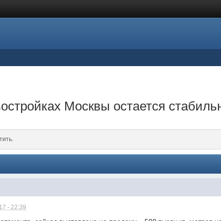
востройках Москвы остается стабил
тить.
7 - 22:39