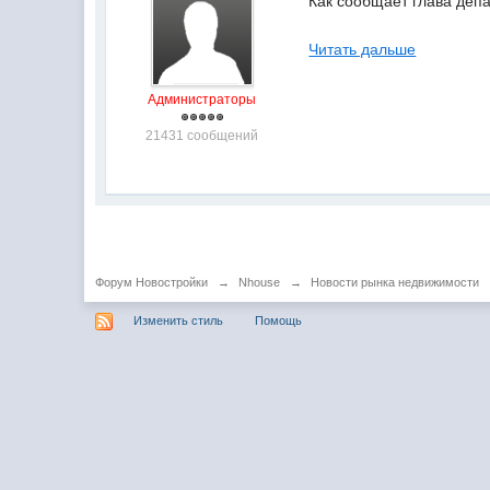
Как сообщает глава депа
Читать дальше
Администраторы
21431 сообщений
Форум Новостройки
→
Nhouse
→
Новости рынка недвижимости
Изменить стиль
Помощь