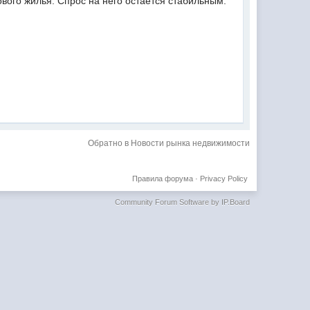
ового жилья. Спрос на него остается стабильным.
Обратно в Новости рынка недвижимости
Правила форума
·
Privacy Policy
Community Forum Software by IP.Board