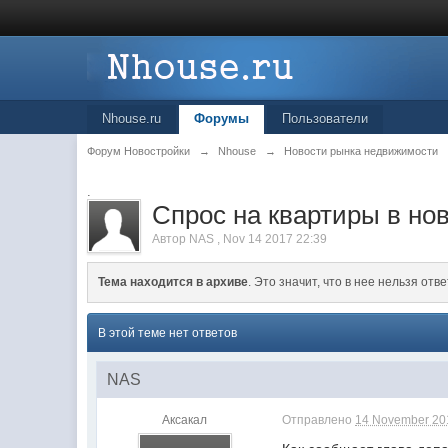
Nhouse.ru
Форумы
Пользователи
Форум Новостройки
→
Nhouse
→
Новости рынка недвижимости
.
Спрос на квартиры в но
Автор
NAS
,
Nov 14 2017 22:39
Тема находится в архиве
. Это значит, что в нее нельзя отве
В этой теме нет ответов
NAS
Аксакал
Отправлено
14 November 201