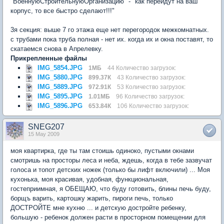
"ВоеннуюСтроительнуюОрганизацию" - "как перейдут на ваш
корпус, то все быстро сделают!!!"
3я секция: выше 7 го этажа еще нет перегородок межкомнатных.
с трубами пока труба полная - нет их. когда их и окна поставят, то
скатаемся снова в Апрелевку.
Прикрепленные файлы
IMG_5854.JPG
1МБ
44 Количество загрузок:
IMG_5880.JPG
899.37К
43 Количество загрузок:
IMG_5889.JPG
972.91К
53 Количество загрузок:
IMG_5895.JPG
1.01МБ
96 Количество загрузок:
IMG_5896.JPG
653.84К
106 Количество загрузок:
SNEG207
15 May 2009
моя квартирка, где ты там стоишь одиноко, пустыми окнами
смотришь на просторы леса и неба, ждешь, когда в тебе зазвучат
голоса и топот детских ножек (только бы лифт включили) ... Моя
кухонька, моя красивая, удобная, функциональная,
гостеприимная, я ОБЕЩАЮ, что буду готовить, блины печь буду,
борщъ варить, картошку жарить, пироги печь, только
ДОСТРОЙТЕ мне кухню ... и детскую достройте ребенку,
большую - ребенок должен расти в просторном помещении для