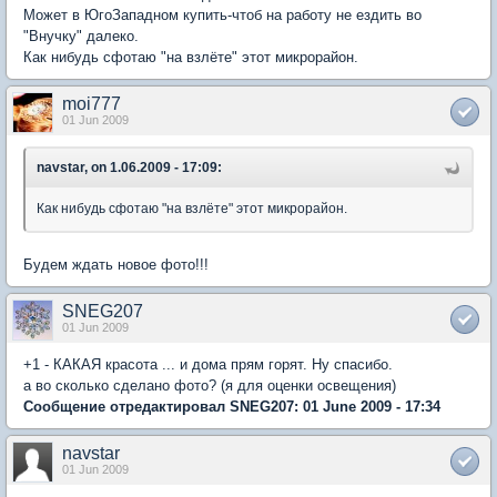
Может в ЮгоЗападном купить-чтоб на работу не ездить во
"Внучку" далеко.
Как нибудь сфотаю "на взлёте" этот микрорайон.
moi777
01 Jun 2009
navstar, on 1.06.2009 - 17:09:
Как нибудь сфотаю "на взлёте" этот микрорайон.
Будем ждать новое фото!!!
SNEG207
01 Jun 2009
+1 - КАКАЯ красота ... и дома прям горят. Ну спасибо.
а во сколько сделано фото? (я для оценки освещения)
Сообщение отредактировал SNEG207: 01 June 2009 - 17:34
navstar
01 Jun 2009