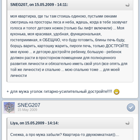
SNEG207, on 15.05.2009 - 14:11:
моя квартирка, где ты там стоишь одиноко, пустыми окнами
смотришь на просторы леса и неба, ждешь, когда в тебе зазвучат
голоса и топот детских ножек (только бы лифт включили) ... Моя
кухонька, моя красивая, удобная, функциональная,
гостеприимная, я ОБЕЩАЮ, что буду готовить, блины печь буду,
борщъ варить, картошку жарить, пироги печь, только ДОСТРОЙТЕ
мне кухню ... и детскую достройте ребенку, большую - ребенок
должен расти в просторном помещении для полноценного
развития личности и обязательно иметь свой угол (все опять для
той же личности) и спальню ... мою спальню тоже ... для моей
личности
+ для мужа уголок гитарно-усилительный достройте!!!!
SNEG207
15 May 2009
Liya, on 15.05.2009 - 14:14:
Снежка, а про мужа забыли? Квартира-то двухкомнатная))....