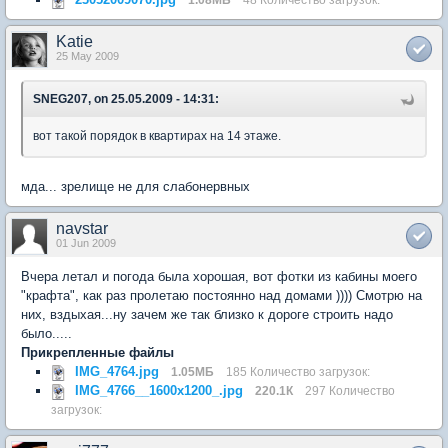
Katie
25 May 2009
SNEG207, on 25.05.2009 - 14:31:
вот такой порядок в квартирах на 14 этаже.
мда... зрелище не для слабонервных
navstar
01 Jun 2009
Вчера летал и погода была хорошая, вот фотки из кабины моего
"крафта", как раз пролетаю постоянно над домами )))) Смотрю на
них, вздыхая...ну зачем же так близко к дороге строить надо
было.....
Прикрепленные файлы
IMG_4764.jpg
1.05МБ
185 Количество загрузок:
IMG_4766__1600x1200_.jpg
220.1К
297 Количество
загрузок: