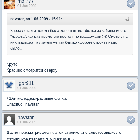
moi777
01 Jun 2009
navstar, on 1.06.2009 - 15:11:
Вчера летал и погода была хорошая, вот фотки из кабины моего
"крафта", как раз пролетаю постоянно над домами )))) Смотрю на
них, вздыхая...ну зачем же так близко к дороге строить надо
было.....
Круто!
Красиво смотрится сверху!
Igor911
01 Jun 2009
+1Ай молодец,красивые фотки.
Спасибо "navstar"
navstar
01 Jun 2009
Давно присматривался к этой стройке...но советовавшись с
женой-пока незнаем что и делать...