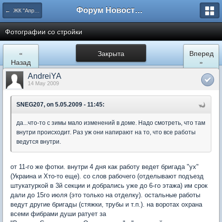
Форум Новостройки
← ЖК "Апрелевский". Архив.
Фотографии со стройки
«
Закрыта
Вперед
Назад
»
AndreiYA
14 May 2009
SNEG207, on 5.05.2009 - 11:45:
да...что-то с зимы мало изменений в доме. Надо смотреть, что там
внутри происходит. Раз уж они напирают на то, что все работы
ведутся внутри.
от 11-го же фотки. внутри 4 дня как работу ведет бригада "ух"
(Украина и Хто-то еще). со слов рабочего (отделывают подъезд
штукатуркой в 3й секции и добрались уже до 6-го этажа) им срок
дали до 15го июля (это только на отделку). остальные работы
ведут другие бригады (стяжки, трубы и т.п.). на воротах охрана
всеми фибрами души ратует за