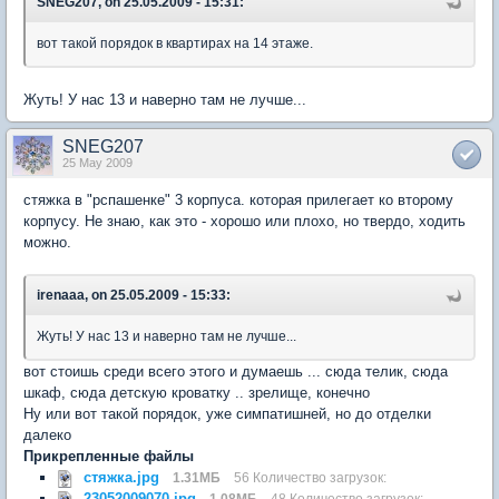
SNEG207, on 25.05.2009 - 15:31:
вот такой порядок в квартирах на 14 этаже.
Жуть! У нас 13 и наверно там не лучше...
SNEG207
25 May 2009
стяжка в "рспашенке" 3 корпуса. которая прилегает ко второму
корпусу. Не знаю, как это - хорошо или плохо, но твердо, ходить
можно.
irenaaa, on 25.05.2009 - 15:33:
Жуть! У нас 13 и наверно там не лучше...
вот стоишь среди всего этого и думаешь ... сюда телик, сюда
шкаф, сюда детскую кроватку .. зрелище, конечно
Ну или вот такой порядок, уже симпатишней, но до отделки
далеко
Прикрепленные файлы
стяжка.jpg
1.31МБ
56 Количество загрузок:
23052009070.jpg
1.08МБ
48 Количество загрузок: