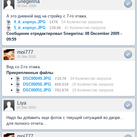
Snegerina
08 Dec 2009
А это дневной вид на стройку с 7-го этажа.
4_й_корпус.JPG
147К
54 Количество загрузок:
5_й_корпус.JPG
139.4К
41 Количество загрузок:
Сообщение отредактировал Snegerina: 08 December 2009 -
09:59
moi777
01 Mar 2010
Вид со 2-го этажа.
Прикрепленные файлы
DSC00049.JPG
734.7К
34 Количество загрузок:
DSC00050.JPG
856.01К
25 Количество загрузок:
DSC00051.JPG
781.67К
29 Количество загрузок:
Liya
01 Mar 2010
Надо бы добавить еще фоток с текущей ситуацией во дворе...
для полного отчета...
moi777