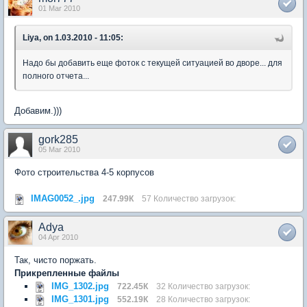
01 Mar 2010
Liya, on 1.03.2010 - 11:05:
Надо бы добавить еще фоток с текущей ситуацией во дворе... для
полного отчета...
Добавим.)))
gork285
05 Mar 2010
Фото строительства 4-5 корпусов
IMAG0052_.jpg
247.99К
57 Количество загрузок:
Adya
04 Apr 2010
Так, чисто поржать.
Прикрепленные файлы
IMG_1302.jpg
722.45К
32 Количество загрузок:
IMG_1301.jpg
552.19К
28 Количество загрузок: