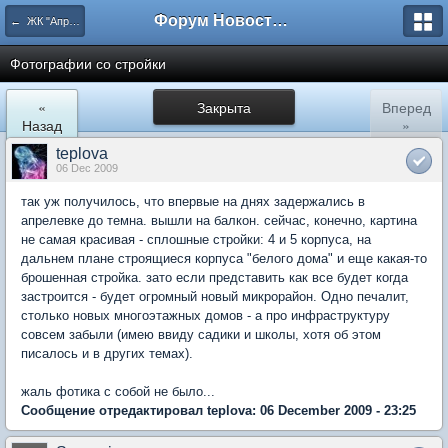
Форум Новостройки
← ЖК "Апрелевский". Архив.
Фотографии со стройки
«
Закрыта
Вперед
Назад
»
teplova
06 Dec 2009
так уж получилось, что впервые на днях задержались в
апрелевке до темна. вышли на балкон. сейчас, конечно, картина
не самая красивая - сплошные стройки: 4 и 5 корпуса, на
дальнем плане строящиеся корпуса "белого дома" и еще какая-то
брошенная стройка. зато если представить как все будет когда
застроится - будет огромный новый микрорайон. Одно печалит,
столько новых многоэтажных домов - а про инфраструктуру
совсем забыли (имею ввиду садики и школы, хотя об этом
писалось и в других темах).
жаль фотика с собой не было...
Сообщение отредактировал teplova: 06 December 2009 - 23:25