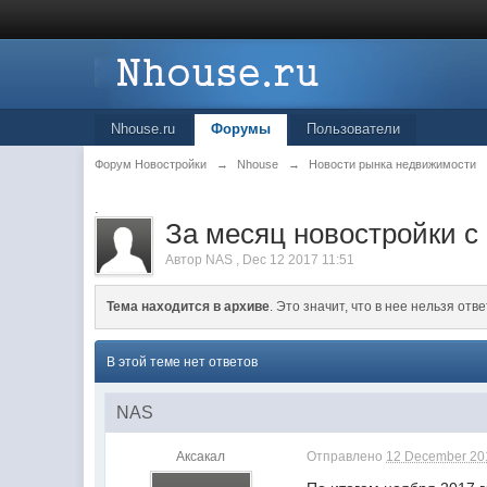
Nhouse.ru
Форумы
Пользователи
Форум Новостройки
→
Nhouse
→
Новости рынка недвижимости
.
За месяц новостройки с
Автор
NAS
,
Dec 12 2017 11:51
Тема находится в архиве
. Это значит, что в нее нельзя отве
В этой теме нет ответов
NAS
Аксакал
Отправлено
12 December 201