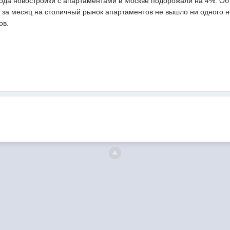
года новостройки с апартаментами в Москве подорожали на 4%. Об
о за месяц на столичный рынок апартаментов не вышло ни одного но
ов.