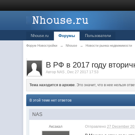
Nhouse.ru
Форумы
Пользователи
Форум Новостройки
→
Nhouse
→
Новости рынка недвижимости
.
В РФ в 2017 году втори
Автор
NAS
,
Dec 27 2017 17:53
Тема находится в архиве
. Это значит, что в нее нельзя отве
В этой теме нет ответов
NAS
Аксакал
Отправлено
27 December 201