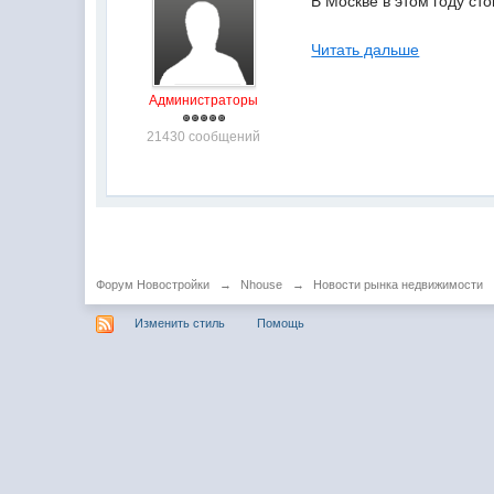
В Москве в этом году ст
Читать дальше
Администраторы
21430 сообщений
Форум Новостройки
→
Nhouse
→
Новости рынка недвижимости
Изменить стиль
Помощь