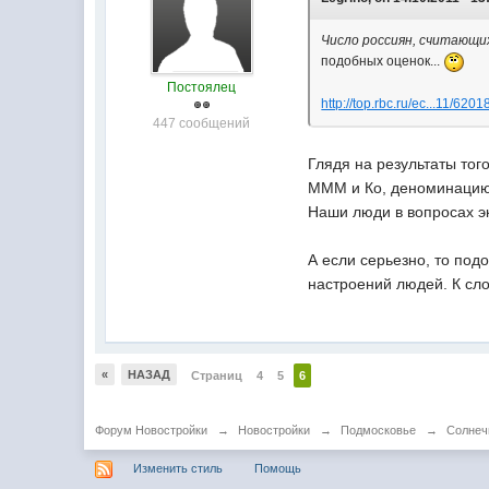
Число россиян, считающи
подобных оценок...
Постоялец
http://top.rbc.ru/ec...11/620
447 сообщений
Глядя на результаты тог
МММ и Ко, деноминацию, 
Наши люди в вопросах эк
А если серьезно, то под
настроений людей. К сл
«
НАЗАД
Страниц
4
5
6
Форум Новостройки
→
Новостройки
→
Подмосковье
→
Солнеч
Изменить стиль
Помощь