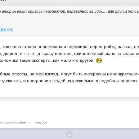
х вторую волну кризиса неизбежной, перевалило за 50%
... , для другой по
189.shtml
о, как наша страна переживала и пережила: перестройку, развал, 
дефолт и т.п. и т.д. сразу понятно, единственный шанс на спасен
ономики такие эксперты, как мало кто другой.
обные опросы, на мой взгляд, могут быть интересны не конкретным
ову сказать, и настроения людей, выражаемые в подобных опросах
ногорский район
→
Голубое