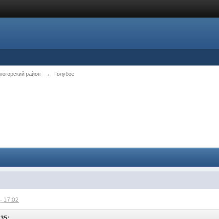
ногорский район
→
Голубое
- 17:02
:35: