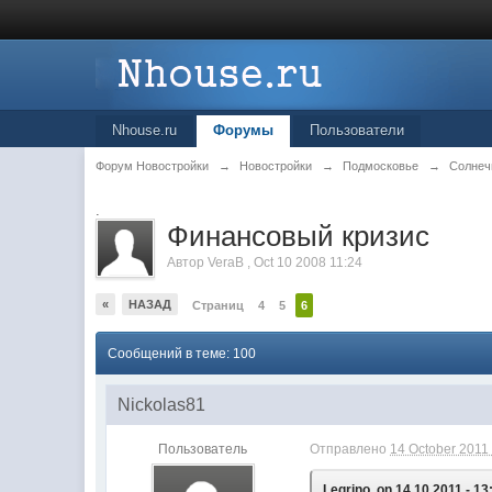
Nhouse.ru
Форумы
Пользователи
Форум Новостройки
→
Новостройки
→
Подмосковье
→
Солнеч
.
Финансовый кризис
Автор
VeraB
,
Oct 10 2008 11:24
«
НАЗАД
Страниц
4
5
6
Сообщений в теме: 100
Nickolas81
Пользователь
Отправлено
14 October 2011 
Legrino, on 14.10.2011 - 13