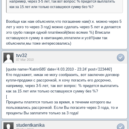
например, через 3-5 лет, так вот вопрос: % придется выплатить
как за 15 лет или только оставшуюся сумму без %?
Вообще как нам объясняли,что погашение нам(т.к. можно через 5
лет у кого то через 3 год) можно сделать через 5 лет и делается
это грубо говоря одной платёжкой(безо всяких %) Вписали
оставшуюся сумму в квитанцию,оплатили и усё!!(нам так
объяснили,мы тоже интересовались)
tvv32
07 Mar 2010
[quote name='Katrin585' date='4.03.2010 - 23:24' post='223446']
Кто подскажет, никак не могу сообразить, вот заключен договор
купли-продажи с рассрочкой, я хочу погасить его досрочно,
например, через 3-5 лет, так вот вопрос: % придется выплатить
как за 15 лет или только оставшуюся сумму без %?
[
Проценты платятся только за время, в течении которого вы
пользовались рассрочкой. Если Вы погасите через 3 года, то и
проценты Вы заплатите только за 3 года!
studentkanika