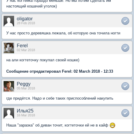
У нас когтейка гораздо меньше. Но мы хотим сделать им
настоящий кошачий уголок)
oligator
28 Feb 2018
У нас просто деревяшка лежала, об которую она точила ногти
Ferel
02 Mar 2018
на али когтеточку покупал своей кошке)
Сообщение отредактировал Ferel: 02 March 2018 - 12:33
Peggy
05 Mar 2018
где придётся. Надо и себе таких приспособлений накупить
Илья25
16 Mar 2018
Наша "заразка" об диван точит, когтеточки ей не в кайф