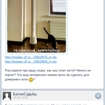
http://images.vfl.ru.../20610670_m.jpg
http://images.vfl.ru.../20610664_m.jpg
Расскажите про вашу кошку, как она точит когти? Ничего не
портит? Что еще интересного можно было бы сделать для
домашнего кота
?
БатонСудьбы
19 Feb 2018