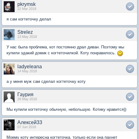
pkrymsk
22 Mar 2018
я сам когтеточку делал
Strelez
13 May 2018
У нас была проблема, кот постоянно драл диван. Поэтому мы
купили эдакий домик с когтеточилкой. Коту понравилось.
ladyeleana
14 May 2018
а у меня муж сам сделал когтеточку коту
Гаурия
28 May 2018
Мы купили когтеточку обычную, небольшую. Котику нравится))
Алексей33
07 Jun 2018
Моему коту интересна когтеточка, только если она пахнет