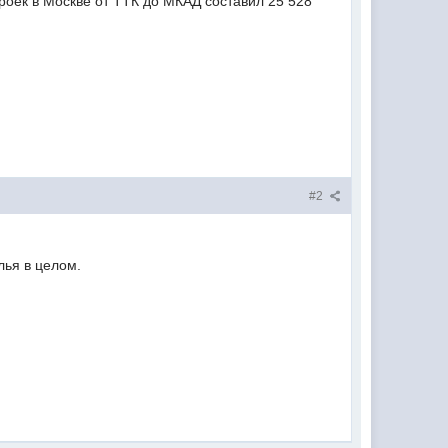
роек в Москве от ТТК до МКАД составил 25 528
#2
лья в целом.