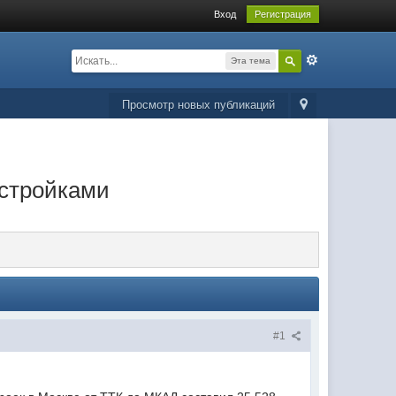
Вход
Регистрация
Эта тема
Просмотр новых публикаций
стройками
#1