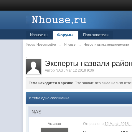
Nhouse.ru
Форумы
Пользователи
Форум Новостройки
→
Nhouse
→
Новости рынка недвижимости
.
Эксперты назвали райо
Автор
NAS
,
Mar 12 2018 9:36
Тема находится в архиве
. Это значит, что в нее нельзя отве
В теме одно сообщение
NAS
Аксакал
Отправлено
12 March 2018 -