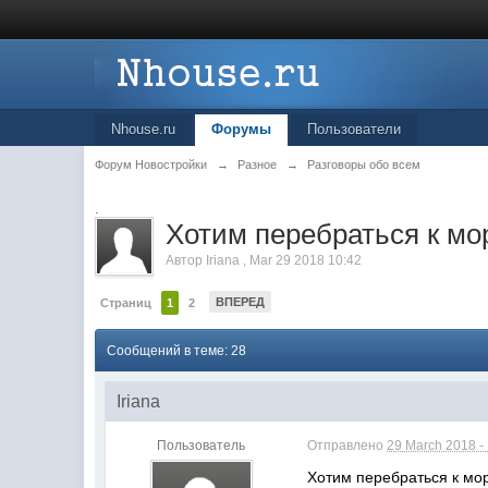
Nhouse.ru
Форумы
Пользователи
Форум Новостройки
→
Разное
→
Разговоры обо всем
.
Хотим перебраться к мо
Автор
Iriana
,
Mar 29 2018 10:42
ВПЕРЕД
Страниц
1
2
Сообщений в теме: 28
Iriana
Пользователь
Отправлено
29 March 2018 -
Хотим перебраться к мор