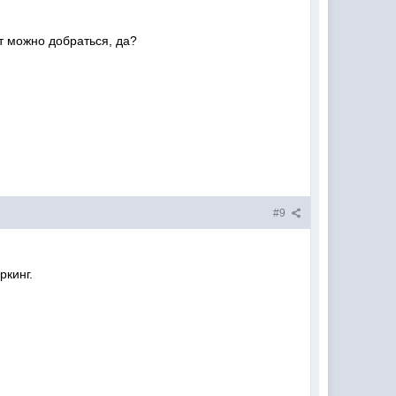
т можно добраться, да?
#9
ркинг.